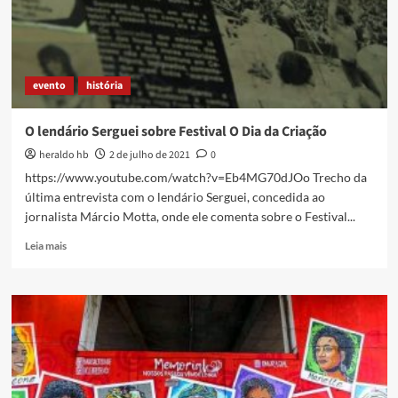
evento
história
O lendário Serguei sobre Festival O Dia da Criação
heraldo hb
2 de julho de 2021
0
https://www.youtube.com/watch?v=Eb4MG70dJOo Trecho da
última entrevista com o lendário Serguei, concedida ao
jornalista Márcio Motta, onde ele comenta sobre o Festival...
Read
Leia mais
more
about
O
lendário
Serguei
sobre
Festival
O
Dia