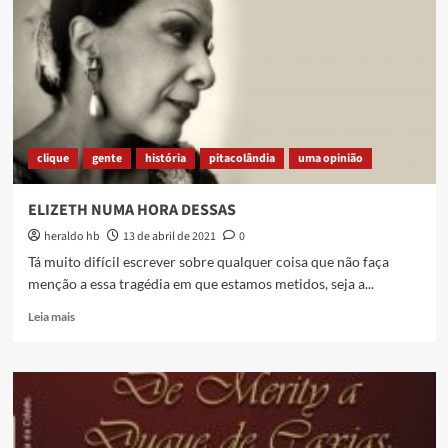
Saque,
de
Rogério
Torres
e
Newton
Menezes
[
clique
gente
história
pitacolândia
uma opinião
download
]
ELIZETH NUMA HORA DESSAS
heraldo hb
13 de abril de 2021
0
Tá muito difícil escrever sobre qualquer coisa que não faça
menção a essa tragédia em que estamos metidos, seja a...
Read
Leia mais
more
about
ELIZETH
NUMA
HORA
DESSAS