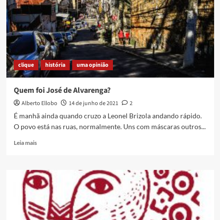
Longe
é
inaugurado
em
Caxias
nesse
sábado
clique
história
uma opinião
Quem foi José de Alvarenga?
Alberto Ellobo
14 de junho de 2021
2
É manhã ainda quando cruzo a Leonel Brizola andando rápido.
O povo está nas ruas, normalmente. Uns com máscaras outros...
Read
Leia mais
more
about
Quem
foi
José
de
Alvarenga?