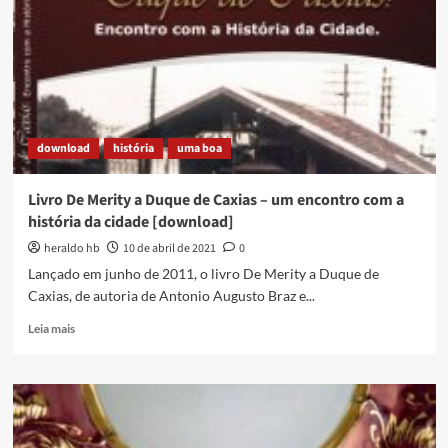
download
história
uma boa
Livro De Merity a Duque de Caxias – um encontro com a
história da cidade [download]
heraldo hb
10 de abril de 2021
0
Lançado em junho de 2011, o livro De Merity a Duque de
Caxias, de autoria de Antonio Augusto Braz e...
Read
Leia mais
more
about
Livro
De
Merity
a