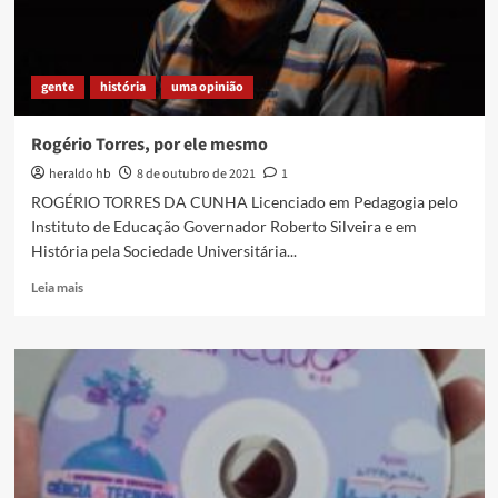
gente
história
uma opinião
Rogério Torres, por ele mesmo
heraldo hb
8 de outubro de 2021
1
ROGÉRIO TORRES DA CUNHA Licenciado em Pedagogia pelo
Instituto de Educação Governador Roberto Silveira e em
História pela Sociedade Universitária...
Read
Leia mais
more
about
Rogério
Torres,
por
ele
mesmo