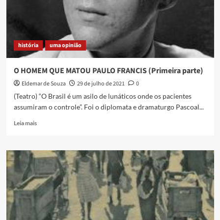
referência
em
estudos
sobre
história
uma opinião
Duque
de
Caxias
O HOMEM QUE MATOU PAULO FRANCIS (Primeira parte)
Eldemar de Souza
29 de julho de 2021
0
(Teatro) “O Brasil é um asilo de lunáticos onde os pacientes
assumiram o controle”. Foi o diplomata e dramaturgo Pascoal...
Read
Leia mais
more
about
O
HOMEM
QUE
MATOU
PAULO
FRANCIS
(Primeira
parte)