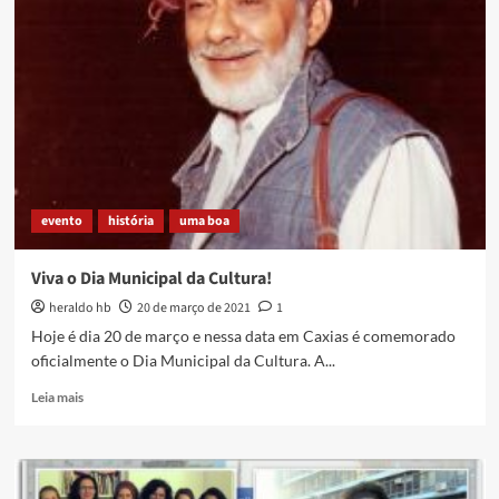
especial
de
Barboza
Leite
evento
história
uma boa
Viva o Dia Municipal da Cultura!
heraldo hb
20 de março de 2021
1
Hoje é dia 20 de março e nessa data em Caxias é comemorado
oficialmente o Dia Municipal da Cultura. A...
Read
Leia mais
more
about
Viva
o