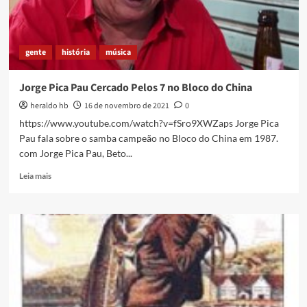
gente
história
música
Jorge Pica Pau Cercado Pelos 7 no Bloco do China
heraldo hb
16 de novembro de 2021
0
https://www.youtube.com/watch?v=fSro9XWZaps Jorge Pica
Pau fala sobre o samba campeão no Bloco do China em 1987.
com Jorge Pica Pau, Beto...
Read
Leia mais
more
about
Jorge
Pica
Pau
Cercado
Pelos
7
no
Bloco