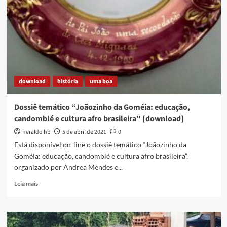
Duque
de
Caxias
–
um
encontro
com
a
download
história
uma boa
história
da
cidade
Dossiê temático “Joãozinho da Goméia: educação,
[download]
candomblé e cultura afro brasileira” [download]
heraldo hb
5 de abril de 2021
0
Está disponível on-line o dossiê temático “Joãozinho da
Goméia: educação, candomblé e cultura afro brasileira”,
organizado por Andrea Mendes e...
Read
Leia mais
more
about
Dossiê
temático