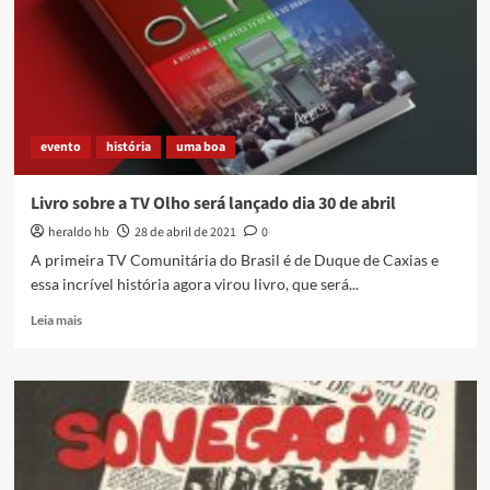
Manos
e
manas,
Caxias
é
terra
indígena!
evento
história
uma boa
Livro sobre a TV Olho será lançado dia 30 de abril
heraldo hb
28 de abril de 2021
0
A primeira TV Comunitária do Brasil é de Duque de Caxias e
essa incrível história agora virou livro, que será...
Read
Leia mais
more
about
Livro
sobre
a
TV
Olho
será