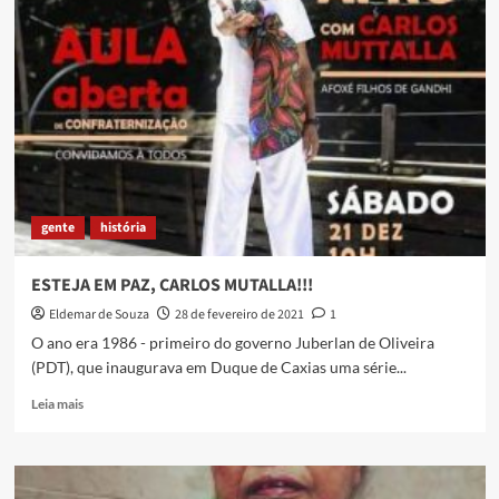
–
Por
que
você
nos
deixou?
gente
história
ESTEJA EM PAZ, CARLOS MUTALLA!!!
Eldemar de Souza
28 de fevereiro de 2021
1
O ano era 1986 - primeiro do governo Juberlan de Oliveira
(PDT), que inaugurava em Duque de Caxias uma série...
Read
Leia mais
more
about
ESTEJA
EM