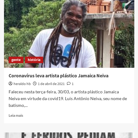
“Joãozinho
da
Goméia:
educação,
candomblé
e
cultura
afro
brasileira”
[download]
gente
história
Coronavírus leva artista plástico Jamaica Neiva
heraldo hb
1 de abril de 2021
1
Faleceu nesta terça-feira, 30/03, o artista plástico Jamaica
Neiva em virtude da covid19. Luis Antônio Neiva, seu nome de
batismo,...
Read
Leia mais
more
about
Coronavírus
leva