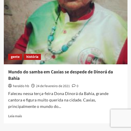
PAZ,
CARLOS
MUTALLA!!!
gente
história
Mundo do samba em Caxias se despede de Dinorá da
Bahia
heraldo hb
24 de fevereiro de 2021
0
Faleceu nessa terça-feira Dona Dinorá da Bahia, grande
cantora e figura muito querida na cidade. Caxias,
principalmente o mundo do...
Read
Leia mais
more
about