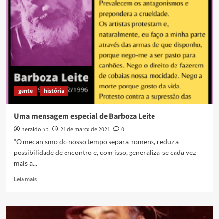
enterro
de
Joãozinho
da
Gomeia
gente
história
Uma mensagem especial de Barboza Leite
heraldo hb
21 de março de 2021
0
“O mecanismo do nosso tempo separa homens, reduz a
possibilidade de encontro e, com isso, generaliza-se cada vez
mais a...
Read
Leia mais
more
about
Uma
mensagem