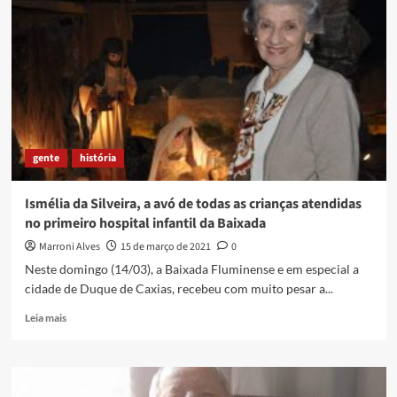
e
Sempre
gente
história
Ismélia da Silveira, a avó de todas as crianças atendidas
no primeiro hospital infantil da Baixada
Marroni Alves
15 de março de 2021
0
Neste domingo (14/03), a Baixada Fluminense e em especial a
cidade de Duque de Caxias, recebeu com muito pesar a...
Read
Leia mais
more
about
Ismélia
da