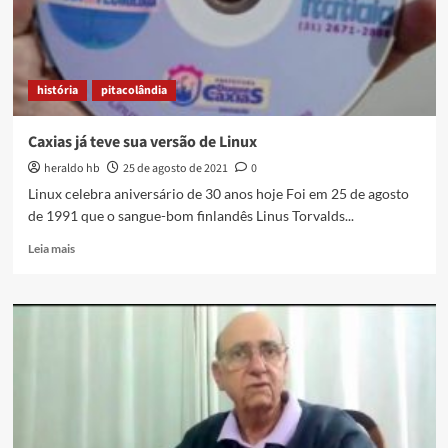
história
pitacolândia
Caxias já teve sua versão de Linux
heraldo hb
25 de agosto de 2021
0
Linux celebra aniversário de 30 anos hoje Foi em 25 de agosto
de 1991 que o sangue-bom finlandês Linus Torvalds...
Read
Leia mais
more
about
Caxias
já
teve
sua
versão
de
Linux