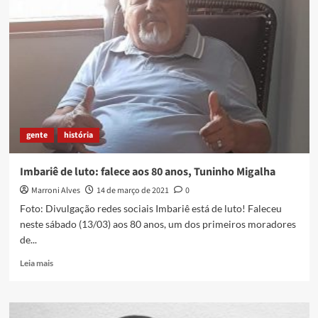
Silveira,
a
avó
de
todas
as
crianças
atendidas
no
primeiro
gente
história
hospital
infantil
da
Imbariê de luto: falece aos 80 anos, Tuninho Migalha
Baixada
Marroni Alves
14 de março de 2021
0
Foto: Divulgação redes sociais Imbariê está de luto! Faleceu
neste sábado (13/03) aos 80 anos, um dos primeiros moradores
de...
Read
Leia mais
more
about
Imbariê
de