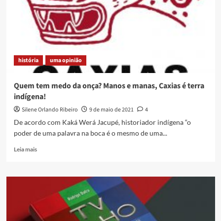
história
uma opinião
Quem tem medo da onça? Manos e manas, Caxias é terra
indígena!
Silene Orlando Ribeiro
9 de maio de 2021
4
De acordo com Kaká Werá Jacupé, historiador indígena “o
poder de uma palavra na boca é o mesmo de uma...
Read
Leia mais
more
about
Quem
tem
medo
da
onça?