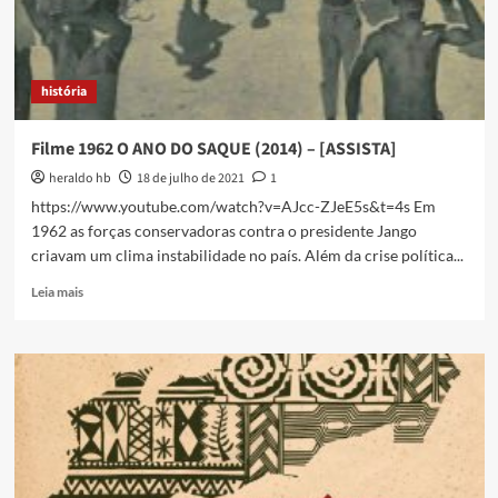
história
Filme 1962 O ANO DO SAQUE (2014) – [ASSISTA]
heraldo hb
18 de julho de 2021
1
https://www.youtube.com/watch?v=AJcc-ZJeE5s&t=4s Em
1962 as forças conservadoras contra o presidente Jango
criavam um clima instabilidade no país. Além da crise política...
Read
Leia mais
more
about
Filme
1962
O
ANO
DO
SAQUE
(2014)