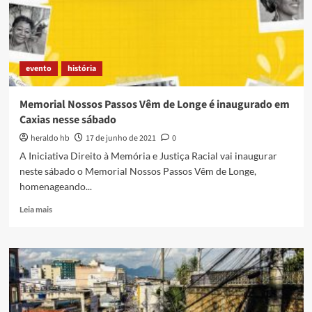
Longe”
evento
história
Memorial Nossos Passos Vêm de Longe é inaugurado em
Caxias nesse sábado
heraldo hb
17 de junho de 2021
0
A Iniciativa Direito à Memória e Justiça Racial vai inaugurar
neste sábado o Memorial Nossos Passos Vêm de Longe,
homenageando...
Read
Leia mais
more
about
Memorial
Nossos
Passos
Vêm
de