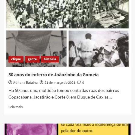
MARÇO:
HÁ
49
ANOS
ATRÁS,
A
REDUC
EXPLODIA
clique
gente
história
50 anos do enterro de Joãozinho da Gomeia
Adriana Batalha
21 de março de 2021
0
Há 50 anos uma multidão tomou conta das ruas dos bairros
Copacabana, Jacatirão e Corte 8, em Duque de Caxias,...
Read
Leia mais
more
about
50
anos
do