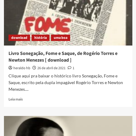
lançado
dia
30
de
abril
download
história
uma boa
Livro Sonegação, Fome e Saque, de Rogério Torres e
Newton Menezes [ download ]
heraldo hb
26 de abril de 2021
1
Clique aqui pra baixar o histórico livro Sonegação, Fome e
Saque, escrito pela dupla impagável Rogério Torres e Newton
Menezes....
Read
Leia mais
more
about
Livro
Sonegação,
Fome
e