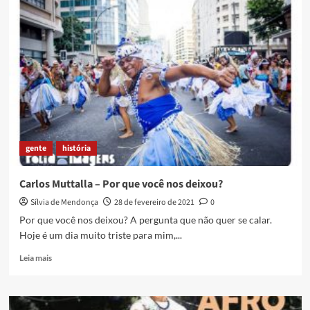
Muttalla,
um
gigante
da
arte
e
da
vida
gente
história
Carlos Muttalla – Por que você nos deixou?
Sílvia de Mendonça
28 de fevereiro de 2021
0
Por que você nos deixou? A pergunta que não quer se calar.
Hoje é um dia muito triste para mim,...
Read
Leia mais
more
about
Carlos
Muttalla