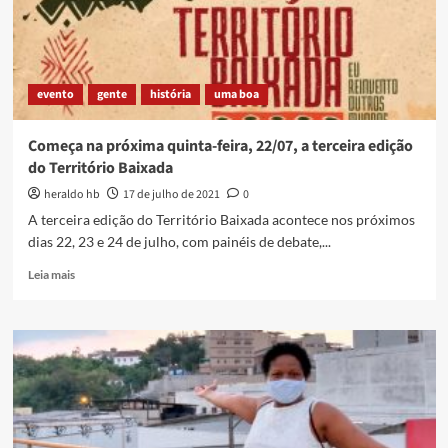
–
[ASSISTA]
evento
gente
história
uma boa
Começa na próxima quinta-feira, 22/07, a terceira edição
do Território Baixada
heraldo hb
17 de julho de 2021
0
A terceira edição do Território Baixada acontece nos próximos
dias 22, 23 e 24 de julho, com painéis de debate,...
Read
Leia mais
more
about
Começa
na
próxima
quinta-
feira,
22/07,
a