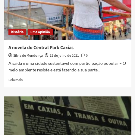
terceira
edição
do
Território
Baixada
história
uma opinião
A novela do Central Park Caxias
Sílvia de Mendonça
12 de julho de 2021
0
A saída é uma cidade sustentável com participação popular – O
meio ambiente resiste e está fazendo a sua parte...
Read
Leia mais
more
about
A
novela
do
Central
Park
Caxias