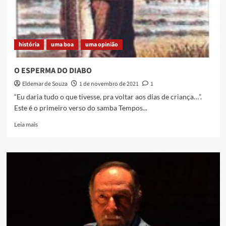
do
China
história
uma boa
uma opinião
O ESPERMA DO DIABO
Eldemar de Souza
1 de novembro de 2021
1
“Eu daria tudo o que tivesse, pra voltar aos dias de criança…”.
Este é o primeiro verso do samba Tempos...
Read
Leia mais
more
about
O
ESPERMA
DO
DIABO