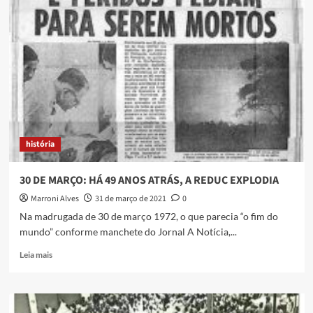
artista
plástico
Jamaica
Neiva
história
30 DE MARÇO: HÁ 49 ANOS ATRÁS, A REDUC EXPLODIA
Marroni Alves
31 de março de 2021
0
Na madrugada de 30 de março 1972, o que parecia “o fim do
mundo” conforme manchete do Jornal A Notícia,...
Read
Leia mais
more
about
30
DE