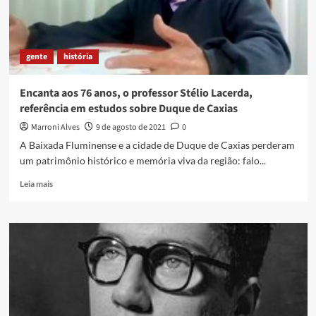
gente
história
Encanta aos 76 anos, o professor Stélio Lacerda,
referência em estudos sobre Duque de Caxias
Marroni Alves
9 de agosto de 2021
0
A Baixada Fluminense e a cidade de Duque de Caxias perderam
um patrimônio histórico e memória viva da região: falo...
Read
Leia mais
more
about
Encanta
aos
76
anos,
o
professor
Stélio
Lacerda,