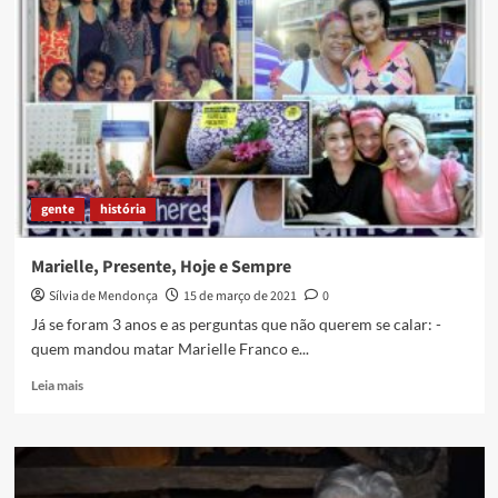
Dia
Municipal
da
Cultura!
gente
história
Marielle, Presente, Hoje e Sempre
Sílvia de Mendonça
15 de março de 2021
0
Já se foram 3 anos e as perguntas que não querem se calar: -
quem mandou matar Marielle Franco e...
Read
Leia mais
more
about
Marielle,
Presente,
Hoje