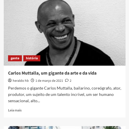
luto:
falece
aos
80
anos,
Tuninho
Migalha
gente
história
Carlos Muttalla, um gigante da arte e da vida
heraldo hb
1 de março de 2021
2
Perdemos o gigante Carlos Muttalla, bailarino, coreógrafo, ator,
produtor, um sujeito de um talento incrível, um ser humano
sensacional, alto...
Read
Leia mais
more
about
Carlos