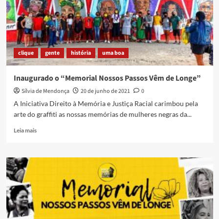
da
Criação
clique
gente
história
uma boa
Inaugurado o “Memorial Nossos Passos Vêm de Longe”
Sílvia de Mendonça
20 de junho de 2021
0
A Iniciativa Direito à Memória e Justiça Racial carimbou pela
arte do graffiti as nossas memórias de mulheres negras da...
Read
Leia mais
more
about
Inaugurado
o
“Memorial
Nossos
Passos
Vêm
de