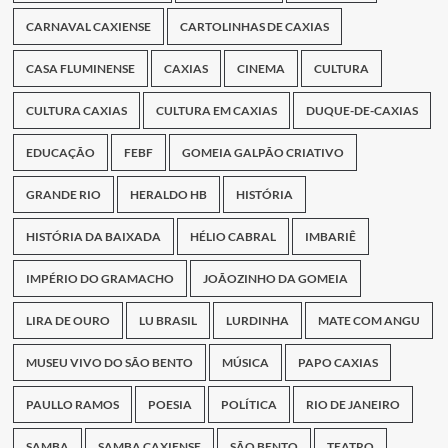
CARNAVAL CAXIENSE
CARTOLINHAS DE CAXIAS
CASA FLUMINENSE
CAXIAS
CINEMA
CULTURA
CULTURA CAXIAS
CULTURA EM CAXIAS
DUQUE-DE-CAXIAS
EDUCAÇÃO
FEBF
GOMEIA GALPÃO CRIATIVO
GRANDE RIO
HERALDO HB
HISTÓRIA
HISTÓRIA DA BAIXADA
HÉLIO CABRAL
IMBARIÊ
IMPÉRIO DO GRAMACHO
JOÃOZINHO DA GOMEIA
LIRA DE OURO
LU BRASIL
LURDINHA
MATE COM ANGU
MUSEU VIVO DO SÃO BENTO
MÚSICA
PAPO CAXIAS
PAULLO RAMOS
POESIA
POLÍTICA
RIO DE JANEIRO
SAMBA
SAMBA CAXIENSE
SÃO BENTO
TEATRO