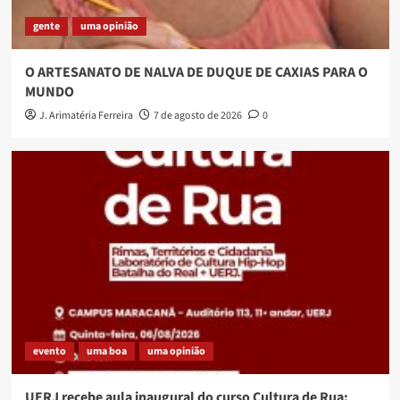
gente
uma opinião
O ARTESANATO DE NALVA DE DUQUE DE CAXIAS PARA O
MUNDO
J. Arimatéria Ferreira
7 de agosto de 2026
0
evento
uma boa
uma opinião
UERJ recebe aula inaugural do curso Cultura de Rua: