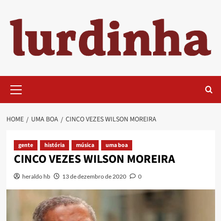
Skip
to
content
Primary
Menu
HOME
UMA BOA
CINCO VEZES WILSON MOREIRA
gente
história
música
uma boa
CINCO VEZES WILSON MOREIRA
heraldo hb
13 de dezembro de 2020
0