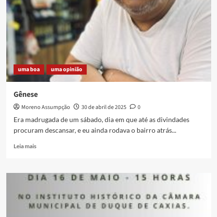
uma boa
uma opinião
Gênese
Moreno Assumpção
30 de abril de 2025
0
Era madrugada de um sábado, dia em que até as divindades
procuram descansar, e eu ainda rodava o bairro atrás...
Read
Leia mais
more
about
Gênese