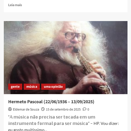
Read
Leia mais
more
about
Lembrando
Rogério
Torres
gente
música
uma opinião
Hermeto Pascoal (22/06/1936 – 13/09/2025)
Eldemar de Souza
15 de setembro de 2025
0
“𝔸 𝕞ú𝕤𝕚𝕔𝕒 𝕟𝕒̃𝕠 𝕡𝕣𝕖𝕔𝕚𝕤𝕒 𝕤𝕖𝕣 𝕥𝕠𝕔𝕒𝕕𝕒 𝕖𝕞 𝕦𝕞
𝕚𝕟𝕤𝕥𝕣𝕦𝕞𝕖𝕟𝕥𝕠 𝕗𝕠𝕣𝕞𝕒𝕝 𝕡𝕒𝕣𝕒 𝕤𝕖𝕣 𝕞ú𝕤𝕚𝕔𝕒” – HP. Vou dizer:
eu gosto muitíssimo...