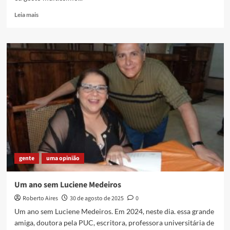
Read
Leia mais
more
about
Hermeto
Pascoal
(22/06/1936
–
13/09/2025)
gente
uma opinião
Um ano sem Luciene Medeiros
Roberto Aires
30 de agosto de 2025
0
Um ano sem Luciene Medeiros. Em 2024, neste dia. essa grande
amiga, doutora pela PUC, escritora, professora universitária de