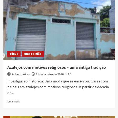
das
periferias!
clique
uma opinião
Azulejos com motivos religiosos – uma antiga tradição
Roberto Aires
11 de janeiro de 2026
0
Investigação histórica. Uma moda que se encerrou. Casas com
painéis em azulejos com motivos religiosos. A partir da década
de...
Read
Leia mais
more
about
Azulejos