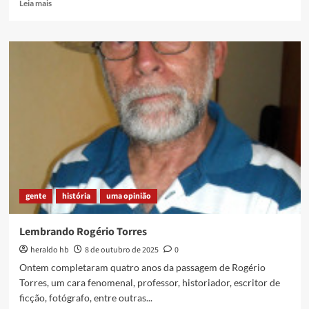
Read
Leia mais
more
about
EM
NOME
DO
PAI
–
Em
memória
de
Alex
e
dos
5
gente
história
uma opinião
anos
da
morte
Lembrando Rogério Torres
de
heraldo hb
8 de outubro de 2025
0
Emily
e
Ontem completaram quatro anos da passagem de Rogério
Rebecca
Torres, um cara fenomenal, professor, historiador, escritor de
ficção, fotógrafo, entre outras...