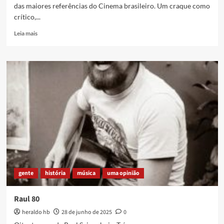
das maiores referências do Cinema brasileiro. Um craque como
crítico,...
Read
Leia mais
more
about
Valeu
por
tudo,
Bernardet
gente
história
música
uma opinião
Raul 80
heraldo hb
28 de junho de 2025
0