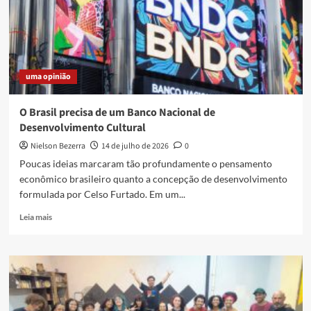
de
Rua:
Rimas,
Territórios
e
uma opinião
Cidadania
O Brasil precisa de um Banco Nacional de
Desenvolvimento Cultural
Nielson Bezerra
14 de julho de 2026
0
Poucas ideias marcaram tão profundamente o pensamento
econômico brasileiro quanto a concepção de desenvolvimento
formulada por Celso Furtado. Em um...
Read
Leia mais
more
about
O
Brasil
precisa
de
um