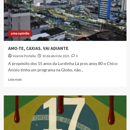
uma opinião
AMO-TE, CAXIAS. VAI ADIANTE
Vicente Portella
30 de abril de 2025
0
A propósito dos 15 anos da Lurdinha Lá pros anos 80 o Chico
Anísio tinha um programa na Globo, não...
Read
Leia mais
more
about
AMO-
TE,
CAXIAS.
VAI
ADIANTE