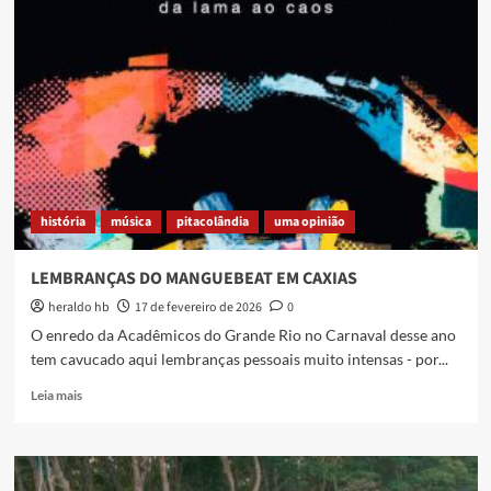
o
fim
do
desmatamento
no
Parque
Equitativa
história
música
pitacolândia
uma opinião
LEMBRANÇAS DO MANGUEBEAT EM CAXIAS
heraldo hb
17 de fevereiro de 2026
0
O enredo da Acadêmicos do Grande Rio no Carnaval desse ano
tem cavucado aqui lembranças pessoais muito intensas - por...
Read
Leia mais
more
about
LEMBRANÇAS
DO