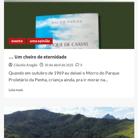
evento
uma opinião
… Um cheiro de eternidade
Cláudio Aragão
30 de abril de 2025
0
Quando em outubro de 1969 eu deixei o Morro do Parque
Proletário da Penha, criança ainda, pra ir morar na...
Read
Leia mais
more
about
…
Um
cheiro
de
eternidade