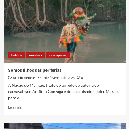
MANGUEBEAT
EM
CAXIAS
história
uma boa
uma opinião
Somos filhos das periferias!
Yasmin Menezes
9 de fevereiro de 2026
0
A Nação do Mangue, título do enredo de autoria do
carnavalesco Antônio Gonzaga e do pesquisador Jader Moraes
para o...
Read
Leia mais
more
about
Somos
filhos