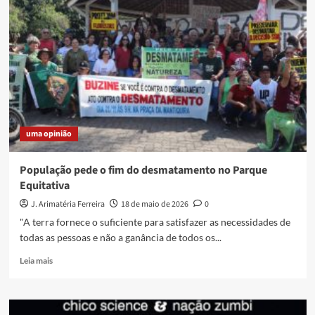
GRAFITES
EM
DUQUE
DE
CAXIAS
uma opinião
População pede o fim do desmatamento no Parque
Equitativa
J. Arimatéria Ferreira
18 de maio de 2026
0
"A terra fornece o suficiente para satisfazer as necessidades de
todas as pessoas e não a ganância de todos os...
Read
Leia mais
more
about
População
pede