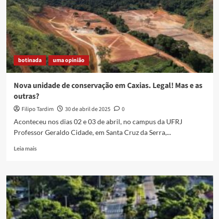
botinada
uma opinião
Nova unidade de conservação em Caxias. Legal! Mas e as
outras?
Filipo Tardim
30 de abril de 2025
0
Aconteceu nos dias 02 e 03 de abril, no campus da UFRJ
Professor Geraldo Cidade, em Santa Cruz da Serra,...
Read
Leia mais
more
about
Nova
unidade
de
conservação
em