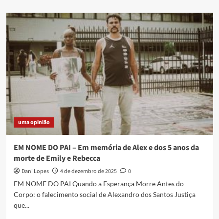
about
Documentário
sobre
a
Favela
da
Vila
Operária
ganha
exibição
especial
em
Duque
uma opinião
de
Caxias
EM NOME DO PAI – Em memória de Alex e dos 5 anos da
morte de Emily e Rebecca
Dani Lopes
4 de dezembro de 2025
0
EM NOME DO PAI Quando a Esperança Morre Antes do
Corpo: o falecimento social de Alexandro dos Santos Justiça
que...