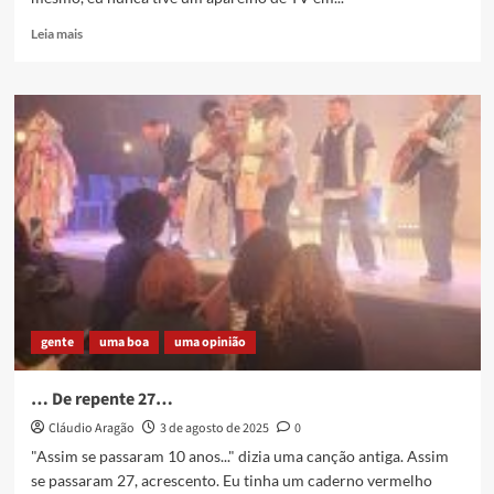
Read
Leia mais
more
about
𝙎𝙞𝙢,
𝙩𝙤𝙙𝙤
𝙘𝙪𝙞𝙙𝙖𝙙𝙤
𝙚́
𝙥𝙤𝙪𝙘𝙤
gente
uma boa
uma opinião
… De repente 27…
Cláudio Aragão
3 de agosto de 2025
0
"Assim se passaram 10 anos..." dizia uma canção antiga. Assim
se passaram 27, acrescento. Eu tinha um caderno vermelho