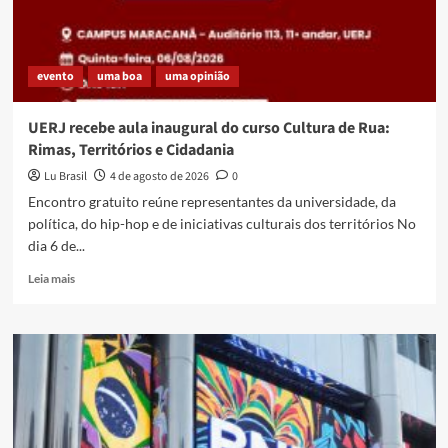
evento
uma boa
uma opinião
UERJ recebe aula inaugural do curso Cultura de Rua:
Rimas, Territórios e Cidadania
Lu Brasil
4 de agosto de 2026
0
Encontro gratuito reúne representantes da universidade, da
política, do hip-hop e de iniciativas culturais dos territórios No
dia 6 de...
Read
Leia mais
more
about
UERJ
recebe
aula
inaugural
do
curso
Cultura