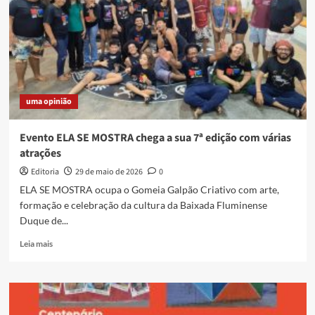
Banco
Nacional
de
Desenvolvimento
Cultural
uma opinião
Evento ELA SE MOSTRA chega a sua 7ª edição com várias
atrações
Editoria
29 de maio de 2026
0
ELA SE MOSTRA ocupa o Gomeia Galpão Criativo com arte,
formação e celebração da cultura da Baixada Fluminense
Duque de...
Read
Leia mais
more
about
Evento
ELA
SE