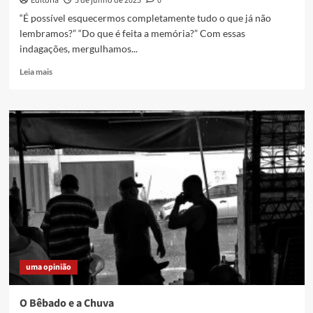
Editoria
5 de junho de 2025
0
“É possível esquecermos completamente tudo o que já não
lembramos?” “Do que é feita a memória?” Com essas
indagações, mergulhamos...
Read
Leia mais
more
about
Novo
filme
da
cineasta
Catu
Rizo,
o
curta
“Meu
Pai
é
um
uma opinião
Pintor”
nos
oferta
O Bêbado e a Chuva
um