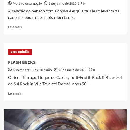
Moreno Assumpção
1 de junho de 2025
0
cinema
de
A relação do bêbado com a chuva é esquisita. Ele só levanta da
cuidado
cadeira depois que a coisa aperta de...
e
amor
Read
Leia mais
more
about
O
Bêbado
uma opinião
e
a
FLASH BECKS
Chuva
Gutemberg F. Loki Tubarão
26 de maio de 2025
0
Ontem, Terraço, Duque de Caxias, Tutti-Frutti, Rock & Blues Sol
do Sul Rock in Vila Teve até Dorsal. Anos 90...
Read
Leia mais
more
about
FLASH
BECKS