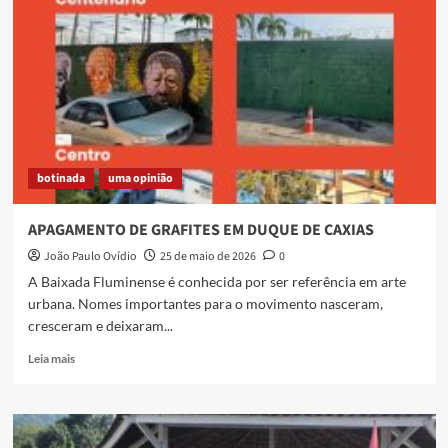
MOSTRA
chega
a
sua
7ª
edição
com
várias
atrações
botinada
uma opinião
APAGAMENTO DE GRAFITES EM DUQUE DE CAXIAS
João Paulo Ovídio
25 de maio de 2026
0
A Baixada Fluminense é conhecida por ser referência em arte
urbana. Nomes importantes para o movimento nasceram,
cresceram e deixaram...
Read
Leia mais
more
about
APAGAMENTO
DE