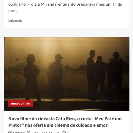
contrário — dizia Miranda, enquanto preparava mais um Tridu
para...
Read
Leia mais
more
about
BAR
DO
MIRANDA
uma opinião
Novo filme da cineasta Catu Rizo, o curta “Meu Pai é um
Pintor” nos oferta um cinema de cuidado e amor