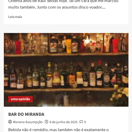
Oitenta anos de Raul Seixas hoje. Taí um cara que me marcou
muito também. Junto com os assuntos disco voador,...
Read
Leia mais
more
about
Raul
80
uma opinião
BAR DO MIRANDA
Moreno Assumpção
6 de junho de 2025
0
Bebida não é remédio, mas também não é exatamente o