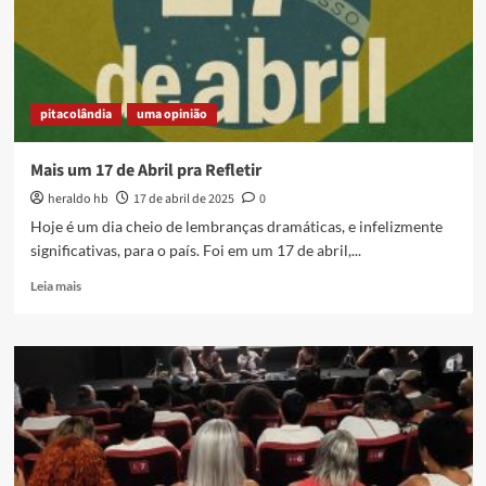
pitacolândia
uma opinião
Mais um 17 de Abril pra Refletir
heraldo hb
17 de abril de 2025
0
Hoje é um dia cheio de lembranças dramáticas, e infelizmente
significativas, para o país. Foi em um 17 de abril,...
Read
Leia mais
more
about
Mais
um
17
de
Abril
pra
Refletir