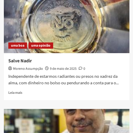
uma boa
uma opinião
Salve Nadir
Moreno Assumpção
9 de maio de 2025
0
Independente de estarmos radiantes ou presos no xadrez da
alma, com dinheiro no bolso ou pendurando a conta para o...
Read
Leia mais
more
about
Salve
Nadir