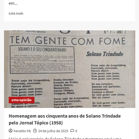
em...
Read
Leia mais
more
about
…
De
repente
27…
uma opinião
Homenagem aos cinquenta anos de Solano Trindade
pelo Jornal Tópico (1958)
heraldo hb
24 de julho de 2025
0
Hoje é aniversário de Solano Trindade e trazemos aqui uma