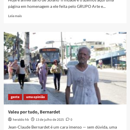
página em homenagem a ele feita pelo GRUPO Arte e...
Read
Leia mais
more
about
Homenagem
aos
cinquenta
anos
de
Solano
Trindade
pelo
Jornal
Tópico
(1958)
gente
uma opinião
Valeu por tudo, Bernardet
heraldo hb
13 de julho de 2025
0
Jean-Claude Bernardet é um cara imenso — sem dúvida, uma