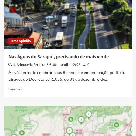
Caxias.
Legal!
Mas
e
as
outras?
uma opinião
Nas Águas do Sarapuí, precisando de mais verde
J. Arimatéria Ferreira
30 de abril de 2025
0
Às vésperas de celebrar seus 82 anos de emancipação política,
através do Decreto Lei 1.055, de 31 de dezembro de...
Read
Leia mais
more
about
Nas
Águas
do
Sarapuí,
precisando
de