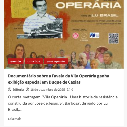
com
motivos
religiosos
–
uma
antiga
tradição
evento
uma boa
uma opinião
Documentário sobre a Favela da Vila Operária ganha
exibição especial em Duque de Caxias
Editoria
18 de dezembro de 2025
0
O curta-metragem "Vila Operária - Uma história de resistência
construída por José de Jesus, Sr. Barbosa", dirigido por Lu
Brasil,...
Read
Leia mais
more