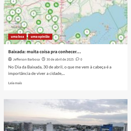
mais
verde
uma boa
uma opinião
Baixada: muita coisa pra conhecer…
Jefferson Barbosa
30 de abril de 2025
0
No Dia da Baixada, 30 de abril, o que me vem à cabeça é a
importância de viver a cidade,...
Read
Leia mais
more
about
Baixada:
muita
coisa
pra
conhecer…