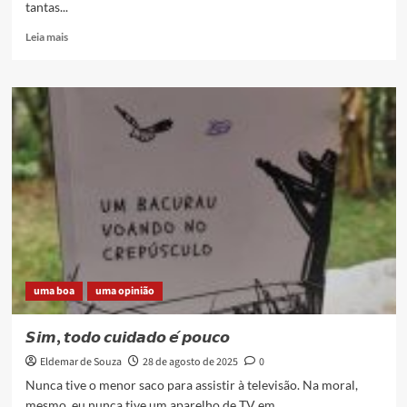
tantas...
Read
Leia mais
more
about
Um
ano
sem
Luciene
Medeiros
uma boa
uma opinião
𝙎𝙞𝙢, 𝙩𝙤𝙙𝙤 𝙘𝙪𝙞𝙙𝙖𝙙𝙤 𝙚́ 𝙥𝙤𝙪𝙘𝙤
Eldemar de Souza
28 de agosto de 2025
0
Nunca tive o menor saco para assistir à televisão. Na moral,
mesmo, eu nunca tive um aparelho de TV em...