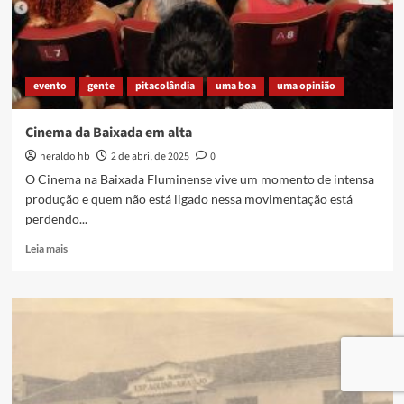
evento
gente
pitacolândia
uma boa
uma opinião
Cinema da Baixada em alta
heraldo hb
2 de abril de 2025
0
O Cinema na Baixada Fluminense vive um momento de intensa
produção e quem não está ligado nessa movimentação está
perdendo...
Read
Leia mais
more
about
Cinema
da
Baixada
em
alta