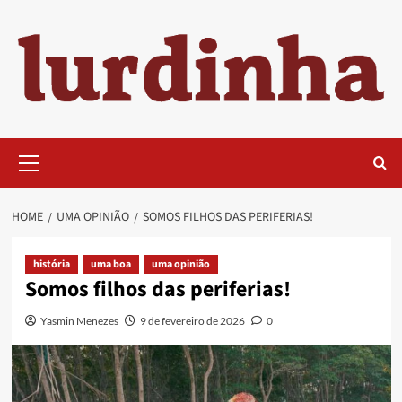
Skip
to
content
Primary
Menu
HOME
UMA OPINIÃO
SOMOS FILHOS DAS PERIFERIAS!
história
uma boa
uma opinião
Somos filhos das periferias!
Yasmin Menezes
9 de fevereiro de 2026
0