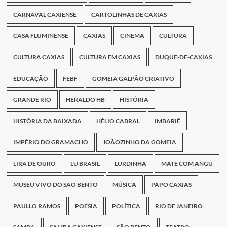
CARNAVAL CAXIENSE
CARTOLINHAS DE CAXIAS
CASA FLUMINENSE
CAXIAS
CINEMA
CULTURA
CULTURA CAXIAS
CULTURA EM CAXIAS
DUQUE-DE-CAXIAS
EDUCAÇÃO
FEBF
GOMEIA GALPÃO CRIATIVO
GRANDE RIO
HERALDO HB
HISTÓRIA
HISTÓRIA DA BAIXADA
HÉLIO CABRAL
IMBARIÊ
IMPÉRIO DO GRAMACHO
JOÃOZINHO DA GOMEIA
LIRA DE OURO
LU BRASIL
LURDINHA
MATE COM ANGU
MUSEU VIVO DO SÃO BENTO
MÚSICA
PAPO CAXIAS
PAULLO RAMOS
POESIA
POLÍTICA
RIO DE JANEIRO