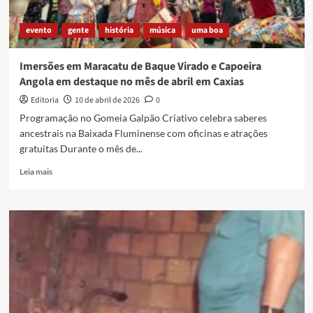
evento
gente
história
música
uma boa
Imersões em Maracatu de Baque Virado e Capoeira
Angola em destaque no mês de abril em Caxias
Editoria
10 de abril de 2026
0
Programação no Gomeia Galpão Criativo celebra saberes
ancestrais na Baixada Fluminense com oficinas e atrações
gratuitas Durante o mês de...
Read
Leia mais
more
about
Imersões
em
Maracatu
de
Baque
Virado
e
Capoeira