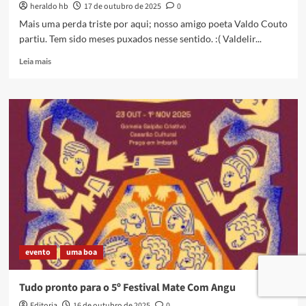
heraldo hb
17 de outubro de 2025
0
Mais uma perda triste por aqui; nosso amigo poeta Valdo Couto
partiu. Tem sido meses puxados nesse sentido. :( Valdelir...
Read
Leia mais
more
about
Vai
em
paz,
poeta
Valdo
Couto
evento
uma boa
Tudo pronto para o 5º Festival Mate Com Angu
Editoria
16 de outubro de 2025
0