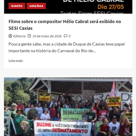
evento
uma boa
Filme sobre o compositor Hélio Cabral será exibido no
SESI Caxias
Editoria
19 de maio de 2026
0
Pouca gente sabe, mas a cidade de Duque de Caxias teve papel
importante na história do Carnaval do Rio de...
Read
Leia mais
more
about
Filme
sobre
o
compositor
Hélio
Cabral
será
exibido
no
SESI
Caxias