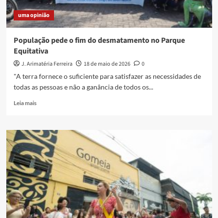
uma opinião
População pede o fim do desmatamento no Parque
Equitativa
J. Arimatéria Ferreira
18 de maio de 2026
0
"A terra fornece o suficiente para satisfazer as necessidades de
todas as pessoas e não a ganância de todos os...
Read
Leia mais
more
about
População
pede
o
fim
do
desmatamento
no
Parque
Equitativa