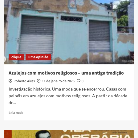
PAUTA
EXTRATERRESTRE
clique
uma opinião
Azulejos com motivos religiosos – uma antiga tradição
Roberto Aires
11 de janeiro de 2026
0
Investigação histórica. Uma moda que se encerrou. Casas com
painéis em azulejos com motivos religiosos. A partir da década
de...
Read
Leia mais
more
about
Azulejos
com