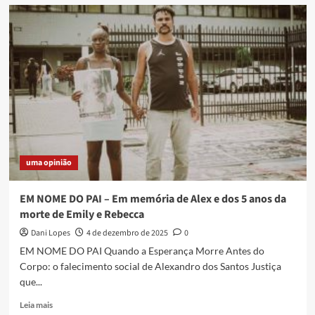
Documentário
sobre
a
Favela
da
Vila
Operária
ganha
exibição
especial
em
Duque
uma opinião
de
Caxias
EM NOME DO PAI – Em memória de Alex e dos 5 anos da
morte de Emily e Rebecca
Dani Lopes
4 de dezembro de 2025
0
EM NOME DO PAI Quando a Esperança Morre Antes do
Corpo: o falecimento social de Alexandro dos Santos Justiça
que...
Read
Leia mais