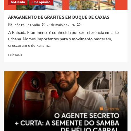
botinada
uma opinião
APAGAMENTO DE GRAFITES EM DUQUE DE CAXIAS
João Paulo Ovídio
25 de maio de 2026
0
A Baixada Fluminense é conhecida por ser referência em arte
urbana. Nomes importantes para o movimento nasceram,
cresceram e deixaram...
Read
Leia mais
more
about
APAGAMENTO
DE
GRAFITES
EM
DUQUE
DE
CAXIAS