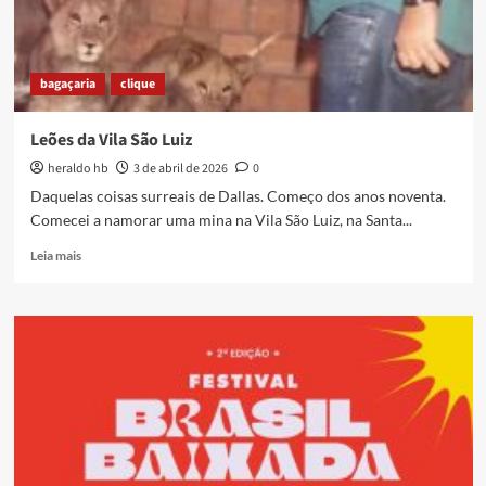
Angola
em
destaque
no
bagaçaria
clique
mês
de
abril
Leões da Vila São Luiz
em
heraldo hb
3 de abril de 2026
0
Caxias
Daquelas coisas surreais de Dallas. Começo dos anos noventa.
Comecei a namorar uma mina na Vila São Luiz, na Santa...
Read
Leia mais
more
about
Leões
da
Vila
São
Luiz