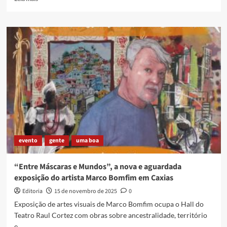
more
about
Uma
pequena
lembrança
do
dia
20
de
novembro
de
2014
evento
gente
uma boa
“Entre Máscaras e Mundos”, a nova e aguardada
exposição do artista Marco Bomfim em Caxias
Editoria
15 de novembro de 2025
0
Exposição de artes visuais de Marco Bomfim ocupa o Hall do
Teatro Raul Cortez com obras sobre ancestralidade, território
e...