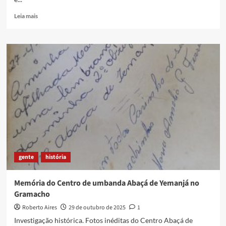
Read
Leia mais
more
about
“Entre
Máscaras
e
Mundos”,
a
nova
e
aguardada
exposição
do
artista
Marco
gente
história
Bomfim
em
Caxias
Memória do Centro de umbanda Abaçá de Yemanjá no
Gramacho
Roberto Aires
29 de outubro de 2025
1
Investigação histórica. Fotos inéditas do Centro Abaçá de