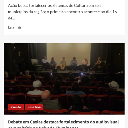
de
Ação busca fortalecer os Sistemas de Cultura em seis
Desenvolvimento
municípios da região; o primeiro encontro acontece no dia 16
Cultural
de...
Read
Leia mais
more
about
Ministério
da
Cultura
promove
curso
de
formação
gratuito
para
o
setor
cultural
evento
uma boa
na
Baixada
Fluminense
Debate em Caxias destaca fortalecimento do audiovisual