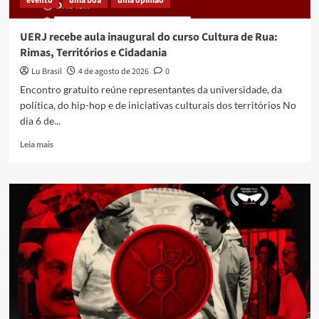
Debate em Caxias destaca fortalecimento do
evento
uma boa
uma opinião
audiovisual comunitário na Baixada Fluminense
4
UERJ recebe aula inaugural do curso Cultura de Rua:
Rimas, Territórios e Cidadania
evento
história
música
uma boa
Lu Brasil
4 de agosto de 2026
0
Estreia dia 03/06 filme que resgata a vida e a
Encontro gratuito reúne representantes da universidade, da
obra do sambista Hélio Cabral
5
política, do hip-hop e de iniciativas culturais dos territórios No
dia 6 de...
Read
Leia mais
more
about
UERJ
recebe
aula
inaugural
do
curso
Cultura
de
Rua:
Rimas,
Territórios