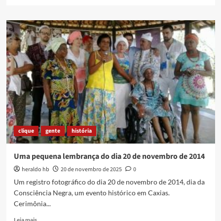
more
about
EM
NOME
DO
PAI
–
Em
memória
de
Alex
e
dos
5
clique
gente
história
anos
da
morte
Uma pequena lembrança do dia 20 de novembro de 2014
de
heraldo hb
20 de novembro de 2025
0
Emily
e
Um registro fotográfico do dia 20 de novembro de 2014, dia da
Rebecca
Consciência Negra, um evento histórico em Caxias.
Cerimônia...
Read
Leia mais