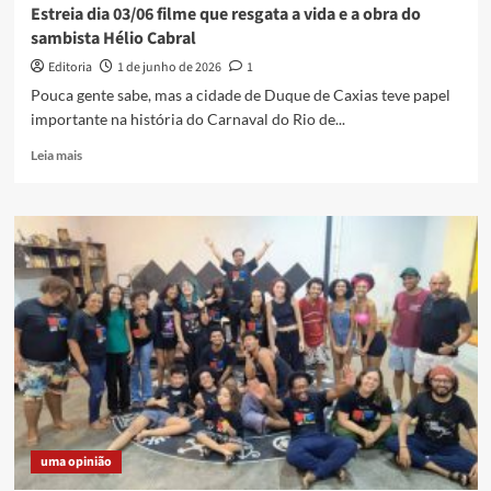
Estreia dia 03/06 filme que resgata a vida e a obra do
sambista Hélio Cabral
Editoria
1 de junho de 2026
1
Pouca gente sabe, mas a cidade de Duque de Caxias teve papel
importante na história do Carnaval do Rio de...
Read
Leia mais
more
about
Estreia
dia
03/06
filme
que
resgata
a
vida
e
a
obra
do
uma opinião
sambista
Hélio