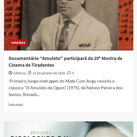
uma boa
Documentário “Amuleto” participará da 29ª Mostra de
Cinema de Tiradentes
Editoria
21 de janeiro de 2026
0
Primeiro longa-metragem do Mate Com Angu revisita o
clássico “O Amuleto de Ogum” (1975), de Nelson Pereira dos
Santos, filmado...
Read
Leia mais
more
about
Documentário
“Amuleto”
participará