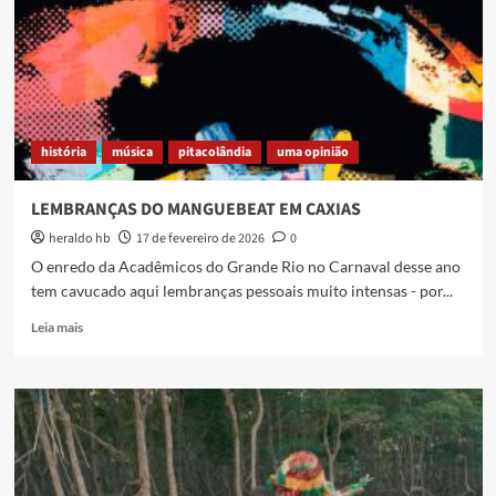
da
ELA
da
BF
2026
e
fortalece
história
música
pitacolândia
uma opinião
cena
artística
da
LEMBRANÇAS DO MANGUEBEAT EM CAXIAS
Baixada
heraldo hb
17 de fevereiro de 2026
0
Fluminense
O enredo da Acadêmicos do Grande Rio no Carnaval desse ano
tem cavucado aqui lembranças pessoais muito intensas - por...
Read
Leia mais
more
about
LEMBRANÇAS
DO
MANGUEBEAT
EM
CAXIAS