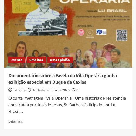
motivos
religiosos
–
uma
antiga
tradição
evento
uma boa
uma opinião
Documentário sobre a Favela da Vila Operária ganha
exibição especial em Duque de Caxias
Editoria
18 de dezembro de 2025
0
O curta-metragem "Vila Operária - Uma história de resistência
construída por José de Jesus, Sr. Barbosa", dirigido por Lu
Brasil,...
Read
Leia mais
more
about