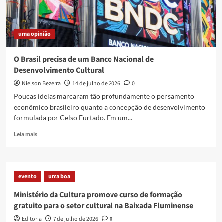
Paulo
uma opinião
O Brasil precisa de um Banco Nacional de
Desenvolvimento Cultural
Nielson Bezerra
14 de julho de 2026
0
Poucas ideias marcaram tão profundamente o pensamento
econômico brasileiro quanto a concepção de desenvolvimento
formulada por Celso Furtado. Em um...
Read
Leia mais
more
about
O
Brasil
evento
uma boa
precisa
de
Ministério da Cultura promove curso de formação
um
gratuito para o setor cultural na Baixada Fluminense
Banco
Nacional
Editoria
7 de julho de 2026
0