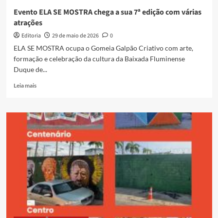
Cabral
Evento ELA SE MOSTRA chega a sua 7ª edição com várias
atrações
Editoria
29 de maio de 2026
0
ELA SE MOSTRA ocupa o Gomeia Galpão Criativo com arte,
formação e celebração da cultura da Baixada Fluminense
Duque de...
Read
Leia mais
more
about
Evento
ELA
SE
MOSTRA
chega
a
sua
7ª
edição
com
várias
atrações