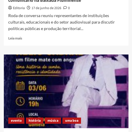
comunitário na Baixada Fluminense
Editoria
17 de junho de 2026
0
Roda de conversa reuniu representantes de instituições
culturais, educacionais e do setor audiovisual para discutir
políticas públicas e produção territorial...
Read
Leia mais
more
about
Debate
em
Caxias
destaca
fortalecimento
do
audiovisual
comunitário
na
Baixada
Fluminense
evento
história
música
uma boa