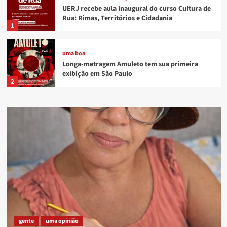
UERJ recebe aula inaugural do curso Cultura de
Rua: Rimas, Territórios e Cidadania
1
uma boa
Longa-metragem Amuleto tem sua primeira
exibição em São Paulo
2
evento
uma boa
Ministério da Cultura promove curso de
formação gratuito para o setor cultural na
Baixada Fluminense
3
evento
uma boa
Debate em Caxias destaca fortalecimento do
audiovisual comunitário na Baixada Fluminense
4
evento
história
música
uma boa
gente
uma opinião