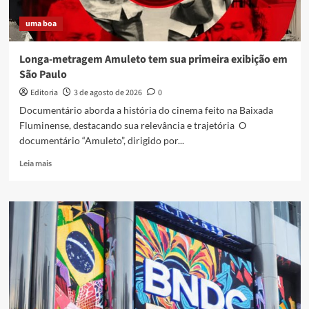
e
uma boa
Cidadania
Longa-metragem Amuleto tem sua primeira exibição em
São Paulo
Editoria
3 de agosto de 2026
0
Documentário aborda a história do cinema feito na Baixada
Fluminense, destacando sua relevância e trajetória O
documentário “Amuleto”, dirigido por...
Read
Leia mais
more
about
Longa-
metragem
Amuleto
tem
sua
primeira
exibição
em
São