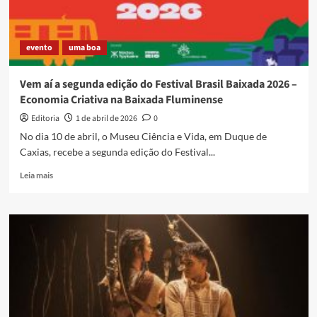
evento
uma boa
Vem aí a segunda edição do Festival Brasil Baixada 2026 –
Economia Criativa na Baixada Fluminense
Editoria
1 de abril de 2026
0
No dia 10 de abril, o Museu Ciência e Vida, em Duque de
Caxias, recebe a segunda edição do Festival...
Read
Leia mais
more
about
Vem
aí
a
segunda
edição
do
Festival
Brasil