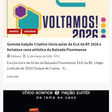
lembranças
boas
(com
Jorge
Pica
Pau)
evento
uma boa
Gomeia Galpão Criativo inicia aulas da ELA da BF 2026 e
fortalece cena artística da Baixada Fluminense
Editoria
12 de março de 2026
0
Escola Livre de Artes da Baixada Fluminense, ELA da BF, chega
à edição de 2026 Duque de Caxias - A...
Read
Leia mais
more
about
Gomeia
Galpão
Criativo
inicia
aulas