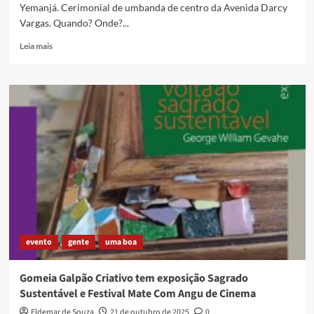
Yemanjá. Cerimonial de umbanda de centro da Avenida Darcy
Vargas. Quando? Onde?...
Read
Leia mais
more
about
Memória
do
Centro
de
umbanda
Abaçá
de
Yemanjá
no
Gramacho
evento
gente
uma boa
Gomeia Galpão Criativo tem exposição Sagrado
Sustentável e Festival Mate Com Angu de Cinema
Eldemar de Souza
21 de outubro de 2025
0