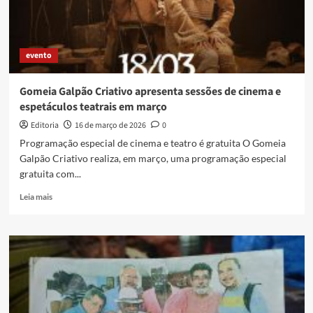
Baixada
2026
–
Economia
evento
Criativa
na
Baixada
Gomeia Galpão Criativo apresenta sessões de cinema e
Fluminense
espetáculos teatrais em março
Editoria
16 de março de 2026
0
Programação especial de cinema e teatro é gratuita O Gomeia
Galpão Criativo realiza, em março, uma programação especial
gratuita com...
Read
Leia mais
more
about
Gomeia
Galpão
Criativo
apresenta
sessões
de