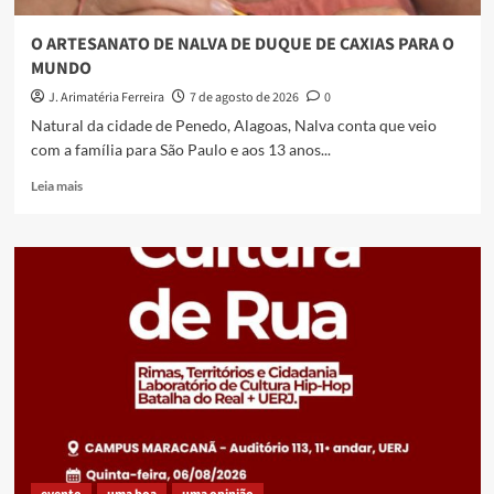
Estreia dia 03/06 filme que resgata a vida e a
obra do sambista Hélio Cabral
O ARTESANATO DE NALVA DE DUQUE DE CAXIAS PARA O
5
MUNDO
J. Arimatéria Ferreira
7 de agosto de 2026
0
evento
uma boa
uma opinião
Natural da cidade de Penedo, Alagoas, Nalva conta que veio
UERJ recebe aula inaugural do curso Cultura de
com a família para São Paulo e aos 13 anos...
Rua: Rimas, Territórios e Cidadania
1
Read
Leia mais
more
about
uma boa
O
Longa-metragem Amuleto tem sua primeira
ARTESANATO
exibição em São Paulo
2
DE
NALVA
DE
evento
uma boa
DUQUE
Ministério da Cultura promove curso de
DE
formação gratuito para o setor cultural na
CAXIAS
Baixada Fluminense
3
PARA
O
MUNDO
evento
uma boa