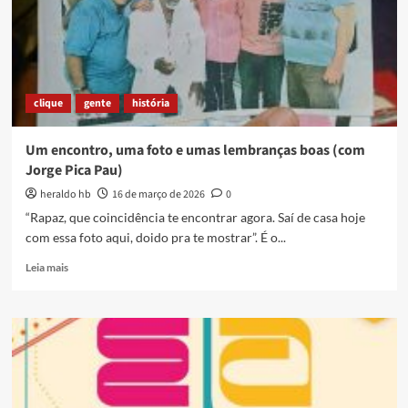
cinema
e
espetáculos
teatrais
em
março
clique
gente
história
Um encontro, uma foto e umas lembranças boas (com
Jorge Pica Pau)
heraldo hb
16 de março de 2026
0
“Rapaz, que coincidência te encontrar agora. Saí de casa hoje
com essa foto aqui, doido pra te mostrar”. É o...
Read
Leia mais
more
about
Um
encontro,
uma
foto
e
umas