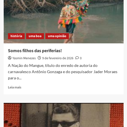
história
uma boa
uma opinião
Somos filhos das periferias!
Yasmin Menezes
9 de fevereiro de 2026
0
A Nação do Mangue, título do enredo de autoria do
carnavalesco Antônio Gonzaga e do pesquisador Jader Moraes
para o...
Read
Leia mais
more
about
Somos
filhos
das
periferias!