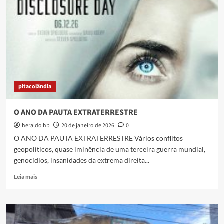
da
29ª
Mostra
de
Cinema
de
Tiradentes
pitacolândia
O ANO DA PAUTA EXTRATERRESTRE
heraldo hb
20 de janeiro de 2026
0
O ANO DA PAUTA EXTRATERRESTRE Vários conflitos
geopolíticos, quase iminência de uma terceira guerra mundial,
genocídios, insanidades da extrema direita...
Read
Leia mais
more
about
O
ANO
DA