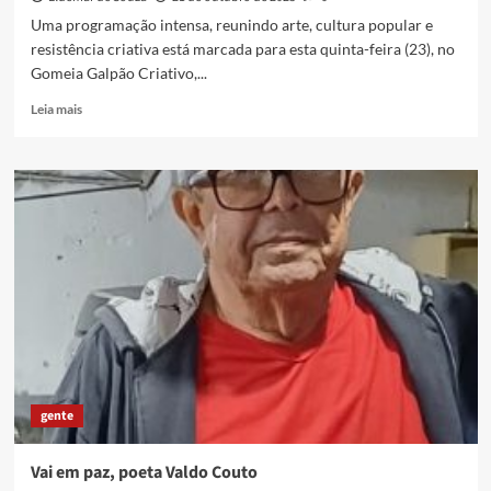
Uma programação intensa, reunindo arte, cultura popular e
resistência criativa está marcada para esta quinta-feira (23), no
Gomeia Galpão Criativo,...
Read
Leia mais
more
about
Gomeia
Galpão
Criativo
tem
exposição
Sagrado
Sustentável
e
Festival
Mate
Com
Angu
gente
de
Cinema
Vai em paz, poeta Valdo Couto