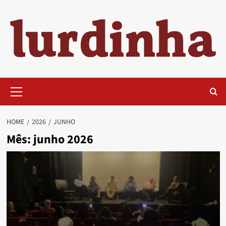
Skip
to
content
Primary
Menu
HOME
2026
JUNHO
Mês:
junho 2026