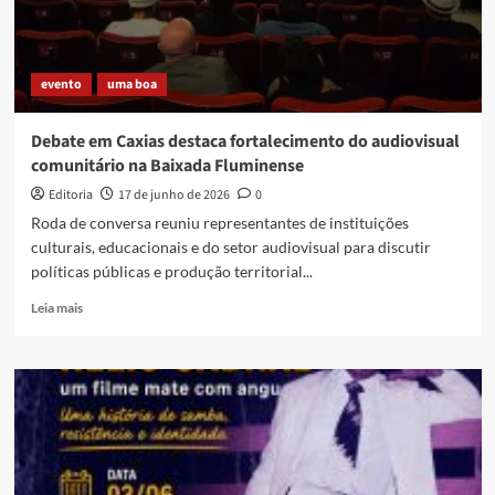
evento
uma boa
Debate em Caxias destaca fortalecimento do audiovisual
comunitário na Baixada Fluminense
Editoria
17 de junho de 2026
0
Roda de conversa reuniu representantes de instituições
culturais, educacionais e do setor audiovisual para discutir
políticas públicas e produção territorial...
Read
Leia mais
more
about
Debate
em
Caxias
destaca
fortalecimento
do
audiovisual