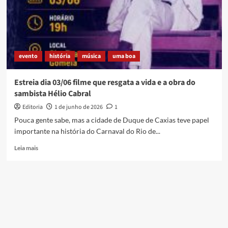
comunitário
na
Baixada
Fluminense
evento
história
música
uma boa
Estreia dia 03/06 filme que resgata a vida e a obra do
sambista Hélio Cabral
Editoria
1 de junho de 2026
1
Pouca gente sabe, mas a cidade de Duque de Caxias teve papel
importante na história do Carnaval do Rio de...
Read
Leia mais
more
about
Estreia
dia
03/06
filme
que
resgata