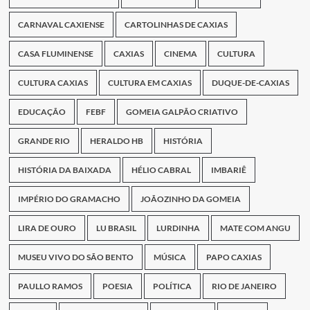
CARNAVAL CAXIENSE
CARTOLINHAS DE CAXIAS
CASA FLUMINENSE
CAXIAS
CINEMA
CULTURA
CULTURA CAXIAS
CULTURA EM CAXIAS
DUQUE-DE-CAXIAS
EDUCAÇÃO
FEBF
GOMEIA GALPÃO CRIATIVO
GRANDE RIO
HERALDO HB
HISTÓRIA
HISTÓRIA DA BAIXADA
HÉLIO CABRAL
IMBARIÊ
IMPÉRIO DO GRAMACHO
JOÃOZINHO DA GOMEIA
LIRA DE OURO
LU BRASIL
LURDINHA
MATE COM ANGU
MUSEU VIVO DO SÃO BENTO
MÚSICA
PAPO CAXIAS
PAULLO RAMOS
POESIA
POLÍTICA
RIO DE JANEIRO