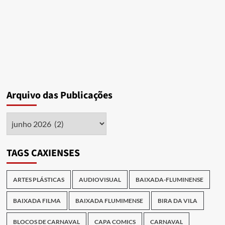
a
vida
e
a
obra
do
sambista
Hélio
Cabral
Arquivo das Publicações
Arquivo
das
Publicações
TAGS CAXIENSES
ARTES PLÁSTICAS
AUDIOVISUAL
BAIXADA-FLUMINENSE
BAIXADA FILMA
BAIXADA FLUMIMENSE
BIRA DA VILA
BLOCOS DE CARNAVAL
CAPA COMICS
CARNAVAL