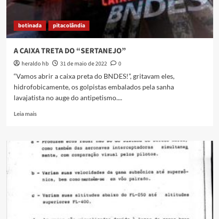
botinada
pitacolândia
A CAIXA TRETA DO “SERTANEJO”
heraldo hb
31 de maio de 2022
0
“Vamos abrir a caixa preta do BNDES!”, gritavam eles,
hidrofobicamente, os golpistas embalados pela sanha
lavajatista no auge do antipetismo....
Read
Leia mais
more
about
A
CAIXA
TRETA
DO
“SERTANEJO”