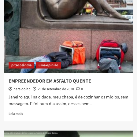
DEVEM
O
SHOW
DA
CASSINI
pitacolândia
uma opinião
EMPREENDEDOR EM ASFALTO QUENTE
heraldo hb
29 de setembro de 2020
0
Janeiro aqui na cidade, meu chapa, é de cozinhar os miolos, sem
massagem. E foi num dia assim, desses bem...
Read
Leia mais
more
about
EMPREENDEDOR
EM