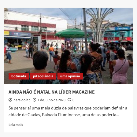
about
Prefeito
chama
conselheiros
de
saúde
e
sindicato
de
“sem
vergonha,
sabotadores
e
botinada
pitacolândia
uma opinião
manipuladores”
e
instituições
AINDA NÃO É NATAL NA LÍDER MAGAZINE
reagem
heraldo hb
1 de julho de 2020
0
Se pensar aí uma meia dúzia de palavras que poderiam definir a
cidade de Caxias, Baixada Fluminense, uma delas poderia...
Read
Leia mais
more
about