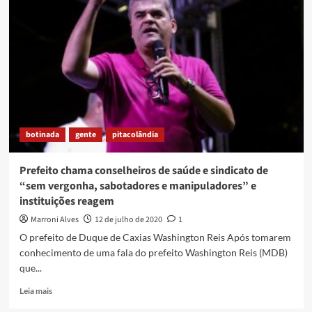
VIVO
NO
VIOLÃO
DE
SAMARA
LÍBANO
botinada
gente
pitacolândia
Prefeito chama conselheiros de saúde e sindicato de
“sem vergonha, sabotadores e manipuladores” e
instituições reagem
Marroni Alves
12 de julho de 2020
1
O prefeito de Duque de Caxias Washington Reis Após tomarem
conhecimento de uma fala do prefeito Washington Reis (MDB)
que...
Read
Leia mais
more