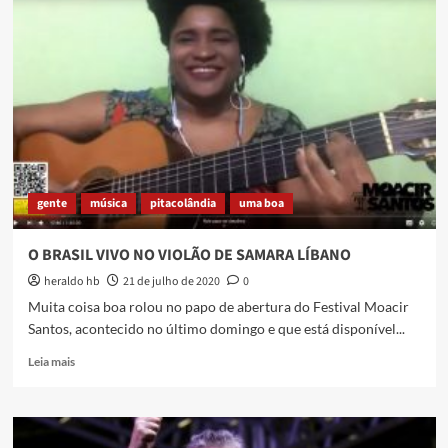
ASFALTO
QUENTE
gente
música
pitacolândia
uma boa
O BRASIL VIVO NO VIOLÃO DE SAMARA LÍBANO
heraldo hb
21 de julho de 2020
0
Muita coisa boa rolou no papo de abertura do Festival Moacir
Santos, acontecido no último domingo e que está disponível...
Read
Leia mais
more
about
O
BRASIL