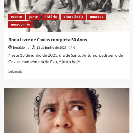
evento
gente
história
pitacolândia
uma boa
uma opinião
Roda Livre de Caxias completa 50 Anos
heraldo hb
13 de junho de 2023
0
Neste 13 de junho de 2023, dia de Santo Antônio, padroeiro de
Caxias, também dia de Exu, é justo hoje...
Read
Leia mais
more
about
Roda
Livre
de
Caxias
completa
50
Anos