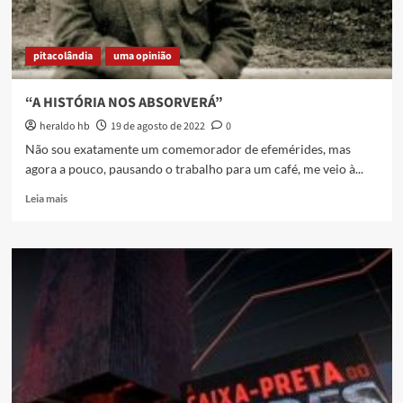
pitacolândia
uma opinião
“A HISTÓRIA NOS ABSORVERÁ”
heraldo hb
19 de agosto de 2022
0
Não sou exatamente um comemorador de efemérides, mas
agora a pouco, pausando o trabalho para um café, me veio à...
Read
Leia mais
more
about
“A
HISTÓRIA
NOS
ABSORVERÁ”