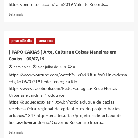
https://benfeitoria.com/faim2019 Valente Records...
–
19/07/19
Read
Leia mais
more
about
[
PAPO
pitacolândia
uma boa
CAXIAS
]
[ PAPO CAXIAS ] Arte, Cultura e Coisas Maneiras em
Arte,
Caxias – 05/07/19
Cultura
e
heraldo hb
5 de julho de 2019
0
Coisas
https://www.youtube.com/watch?v=e0kUUt-u-W0 Links dessa
Maneiras
edição 05/07/19 Rede Ecológica Rio
em
https://www.facebook.com/Rede.Ecologica/ Rede Hortas
Caxias
Urbanas e Jardins Produtivos
–
12/07/19
https://duquedecaxias.rj.gov.br/noticia/duque-de-caxias-
recebera-feira-regional-de-agricultores-do-projeto-hortas-
urbanas/1347 http://ter.sites.uff.br/projeto-rede-urbana-de-
hortas-do-grande-rio/ Governo Bolsonaro libera...
Read
Leia mais
more