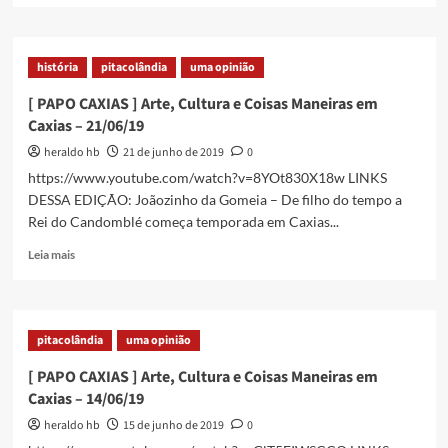
about
[
PAPO
história
pitacolândia
uma opinião
CAXIAS
]
[ PAPO CAXIAS ] Arte, Cultura e Coisas Maneiras em
Arte,
Caxias – 21/06/19
Cultura
e
heraldo hb
21 de junho de 2019
0
Coisas
https://www.youtube.com/watch?v=8YOt830X18w LINKS
Maneiras
DESSA EDIÇÃO: Joãozinho da Gomeia – De filho do tempo a
em
Rei do Candomblé começa temporada em Caxias...
Caxias
–
Read
Leia mais
05/07/19
more
about
[
PAPO
pitacolândia
uma opinião
CAXIAS
]
[ PAPO CAXIAS ] Arte, Cultura e Coisas Maneiras em
Arte,
Caxias – 14/06/19
Cultura
e
heraldo hb
15 de junho de 2019
0
Coisas