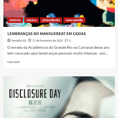
história
música
pitacolândia
uma opinião
LEMBRANÇAS DO MANGUEBEAT EM CAXIAS
heraldo hb
17 de fevereiro de 2026
0
O enredo da Acadêmicos do Grande Rio no Carnaval desse ano
tem cavucado aqui lembranças pessoais muito intensas - por...
Read
Leia mais
more
about
LEMBRANÇAS
DO
MANGUEBEAT
EM
CAXIAS