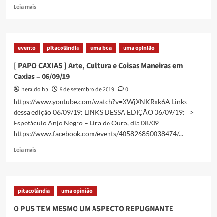
Read
Leia mais
more
about
[
PAPO
evento
pitacolândia
uma boa
uma opinião
CAXIAS
]
[ PAPO CAXIAS ] Arte, Cultura e Coisas Maneiras em
13/06/2020
Caxias – 06/09/19
heraldo hb
9 de setembro de 2019
0
https://www.youtube.com/watch?v=XWjXNKRxk6A Links
dessa edição 06/09/19: LINKS DESSA EDIÇÃO 06/09/19: =>
Espetáculo Anjo Negro – Lira de Ouro, dia 08/09
https://www.facebook.com/events/405826850038474/...
Read
Leia mais
more
about
[
PAPO
pitacolândia
uma opinião
CAXIAS
]
O PUS TEM MESMO UM ASPECTO REPUGNANTE
Arte,