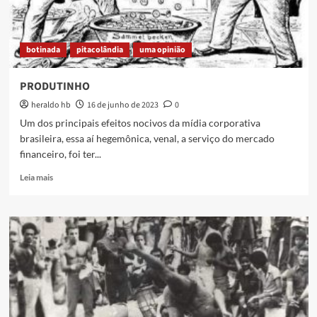
botinada
pitacolândia
uma opinião
PRODUTINHO
heraldo hb
16 de junho de 2023
0
Um dos principais efeitos nocivos da mídia corporativa
brasileira, essa aí hegemônica, venal, a serviço do mercado
financeiro, foi ter...
Read
Leia mais
more
about
PRODUTINHO