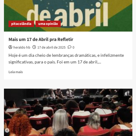
pitacolândia
uma opinião
Mais um 17 de Abril pra Refletir
heraldo hb
17 de abril de 2025
0
Hoje é um dia cheio de lembranças dramáticas, e infelizmente
significativas, para o país. Foi em um 17 de abril,...
Read
Leia mais
more
about
Mais
um
17
de
Abril
pra
Refletir