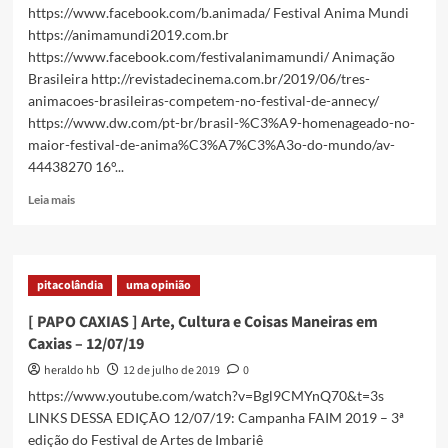
https://www.facebook.com/b.animada/ Festival Anima Mundi
–
26/07/19
https://animamundi2019.com.br
https://www.facebook.com/festivalanimamundi/ Animação
Brasileira http://revistadecinema.com.br/2019/06/tres-
animacoes-brasileiras-competem-no-festival-de-annecy/
https://www.dw.com/pt-br/brasil-%C3%A9-homenageado-no-
maior-festival-de-anima%C3%A7%C3%A3o-do-mundo/av-
44438270 16°...
Read
Leia mais
more
about
[
PAPO
pitacolândia
uma opinião
CAXIAS
]
[ PAPO CAXIAS ] Arte, Cultura e Coisas Maneiras em
Arte,
Caxias – 12/07/19
Cultura
e
heraldo hb
12 de julho de 2019
0
Coisas
https://www.youtube.com/watch?v=Bgl9CMYnQ70&t=3s
Maneiras
LINKS DESSA EDIÇÃO 12/07/19: Campanha FAIM 2019 – 3ª
em
edição do Festival de Artes de Imbariê
Caxias