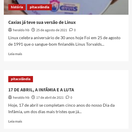
história
pitacolândia
Caxias já teve sua versão de Linux
heraldo hb
25 de agosto de 2021
0
Linux celebra aniversário de 30 anos hoje Foi em 25 de agosto
de 1991 que o sangue-bom finlandês Linus Torvalds...
Read
Leia mais
more
about
Caxias
já
pitacolândia
teve
sua
17 DE ABRIL, A INFÂMIA E A LUTA
versão
heraldo hb
17 de abril de 2021
0
de
Linux
Hoje, 17 de abril se completam cinco anos do nosso Dia da
Infâmia, um dos dias mais tristes que já...
Read
Leia mais
more
about