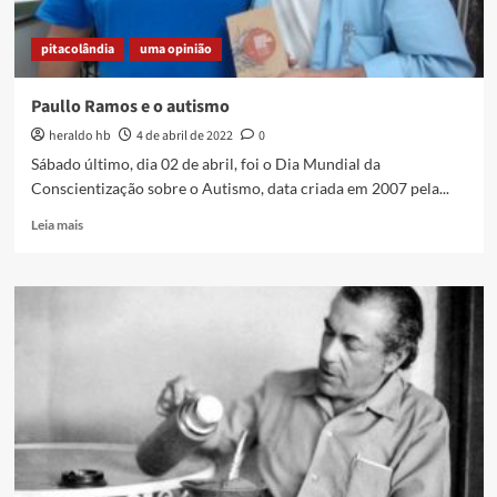
pitacolândia
uma opinião
Paullo Ramos e o autismo
heraldo hb
4 de abril de 2022
0
Sábado último, dia 02 de abril, foi o Dia Mundial da
Conscientização sobre o Autismo, data criada em 2007 pela...
Read
Leia mais
more
about
Paullo
Ramos
e
o
autismo