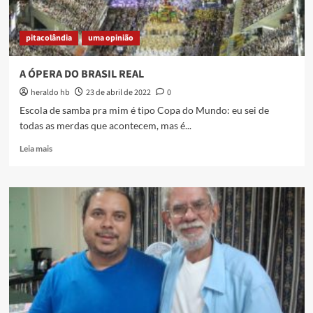
pitacolândia
uma opinião
A ÓPERA DO BRASIL REAL
heraldo hb
23 de abril de 2022
0
Escola de samba pra mim é tipo Copa do Mundo: eu sei de
todas as merdas que acontecem, mas é...
Read
Leia mais
more
about
A
ÓPERA
DO
BRASIL
REAL