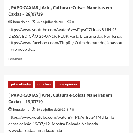
[ PAPO CAXIAS ] Arte, Cultura e Coisas Maneiras em
Caxias – 26/07/19
heraldo hb
26 de julho de 2019
0
https://www.youtube.com/watch?v=vEqwO7HuaK8 LINKS
DESSA EDIÇÃO 26/07/19: FLUP, Festa Literária das Periferias
https://www.facebook.com/FlupRJ/ O fim do mundo já passou,
livro novo de...
Read
Leia mais
more
about
[
PAPO
pitacolândia
uma boa
uma opinião
CAXIAS
]
[ PAPO CAXIAS ] Arte, Cultura e Coisas Maneiras em
Arte,
Caxias – 19/07/19
Cultura
e
heraldo hb
19 de julho de 2019
0
Coisas
https://www.youtube.com/watch?v=k176rEvGMMU Links
Maneiras
dessa edição 19/07/19: Mostra Baixada Animada
em
www.baixadaanimada.com.br
Caxias