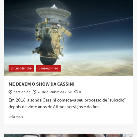
BRASIL
TESUDO
NA
BARRIGA
DE
GENIVAL
pitacolândia
uma opinião
ME DEVEM O SHOW DA CASSINI
heraldo hb
28 de outubro de 2020
0
Em 2016, a sonda Cassini começava seu processo de “suicídio”
depois de vinte anos de ótimos serviços e do fim...
Read
Leia mais
more
about
ME