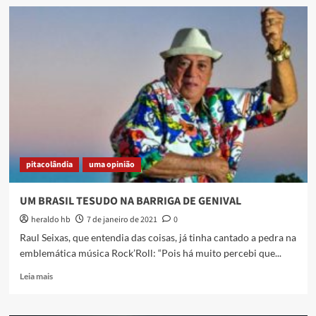
ELIZETH
NUMA
HORA
DESSAS
pitacolândia
uma opinião
UM BRASIL TESUDO NA BARRIGA DE GENIVAL
heraldo hb
7 de janeiro de 2021
0
Raul Seixas, que entendia das coisas, já tinha cantado a pedra na
emblemática música Rock’Roll: “Pois há muito percebi que...
Read
Leia mais
more
about
UM