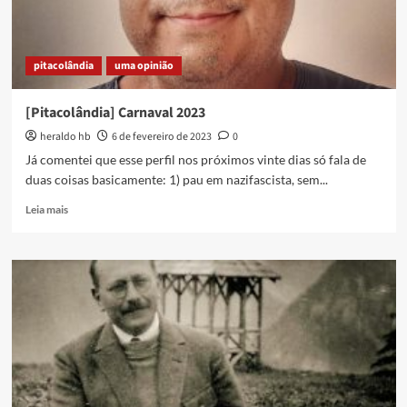
pitacolândia
uma opinião
[Pitacolândia] Carnaval 2023
heraldo hb
6 de fevereiro de 2023
0
Já comentei que esse perfil nos próximos vinte dias só fala de
duas coisas basicamente: 1) pau em nazifascista, sem...
Read
Leia mais
more
about
[Pitacolândia]
Carnaval
2023