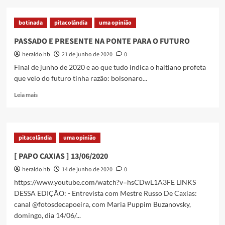
AINDA
NÃO
botinada
pitacolândia
uma opinião
É
NATAL
PASSADO E PRESENTE NA PONTE PARA O FUTURO
NA
heraldo hb
21 de junho de 2020
0
LÍDER
MAGAZINE
Final de junho de 2020 e ao que tudo indica o haitiano profeta
que veio do futuro tinha razão: bolsonaro...
Read
Leia mais
more
about
PASSADO
E
pitacolândia
uma opinião
PRESENTE
NA
[ PAPO CAXIAS ] 13/06/2020
PONTE
heraldo hb
14 de junho de 2020
0
PARA
O
https://www.youtube.com/watch?v=hsCDwL1A3FE LINKS
FUTURO
DESSA EDIÇÃO: - Entrevista com Mestre Russo De Caxias:
canal @fotosdecapoeira, com Maria Puppim Buzanovsky,
domingo, dia 14/06/...