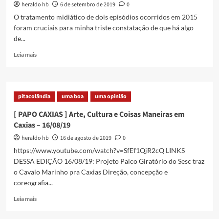
heraldo hb
6 de setembro de 2019
0
Cultura
e
O tratamento midiático de dois episódios ocorridos em 2015
Coisas
foram cruciais para minha triste constatação de que há algo
Maneiras
de...
em
Caxias
Read
Leia mais
–
more
06/09/19
about
O
PUS
pitacolândia
uma boa
uma opinião
TEM
MESMO
[ PAPO CAXIAS ] Arte, Cultura e Coisas Maneiras em
UM
Caxias – 16/08/19
ASPECTO
REPUGNANTE
heraldo hb
16 de agosto de 2019
0
https://www.youtube.com/watch?v=SfEf1QjR2cQ LINKS
DESSA EDIÇÃO 16/08/19: Projeto Palco Giratório do Sesc traz
o Cavalo Marinho pra Caxias Direção, concepção e
coreografia...
Read
Leia mais
more
about