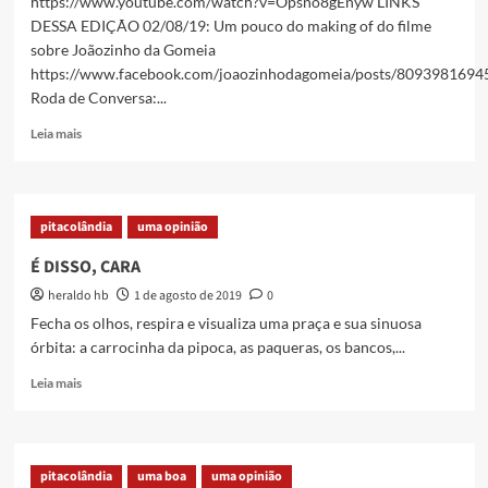
https://www.youtube.com/watch?v=Opsno8gEnyw LINKS
Maneiras
DESSA EDIÇÃO 02/08/19: Um pouco do making of do filme
em
sobre Joãozinho da Gomeia
Caxias
https://www.facebook.com/joaozinhodagomeia/posts/8093981694
–
09/08/19
Roda de Conversa:...
Read
Leia mais
more
about
[
PAPO
pitacolândia
uma opinião
CAXIAS
]
É DISSO, CARA
Arte,
heraldo hb
1 de agosto de 2019
0
Cultura
e
Fecha os olhos, respira e visualiza uma praça e sua sinuosa
Coisas
órbita: a carrocinha da pipoca, as paqueras, os bancos,...
Maneiras
em
Read
Leia mais
Caxias
more
–
about
02/08/19
É
DISSO,
pitacolândia
uma boa
uma opinião
CARA