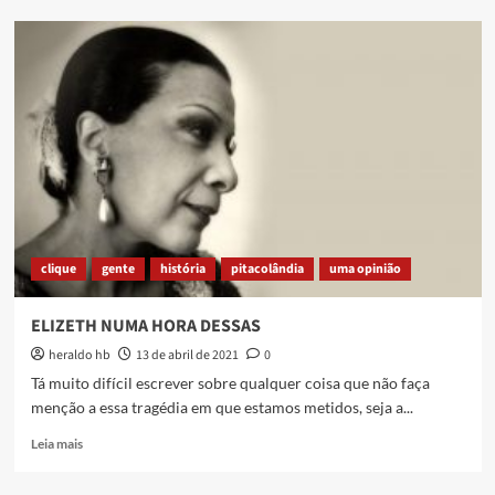
17
DE
ABRIL,
A
INFÂMIA
E
A
LUTA
clique
gente
história
pitacolândia
uma opinião
ELIZETH NUMA HORA DESSAS
heraldo hb
13 de abril de 2021
0
Tá muito difícil escrever sobre qualquer coisa que não faça
menção a essa tragédia em que estamos metidos, seja a...
Read
Leia mais
more
about