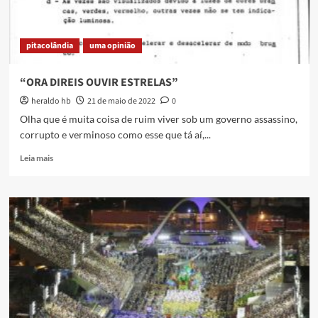
pitacolândia
uma opinião
“ORA DIREIS OUVIR ESTRELAS”
heraldo hb
21 de maio de 2022
0
Olha que é muita coisa de ruim viver sob um governo assassino,
corrupto e verminoso como esse que tá aí,...
Read
Leia mais
more
about
“ORA
DIREIS
OUVIR
ESTRELAS”