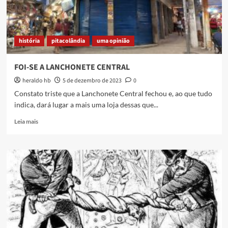
história
pitacolândia
uma opinião
FOI-SE A LANCHONETE CENTRAL
heraldo hb
5 de dezembro de 2023
0
Constato triste que a Lanchonete Central fechou e, ao que tudo
indica, dará lugar a mais uma loja dessas que...
Read
Leia mais
more
about
FOI-
SE
A
LANCHONETE
CENTRAL