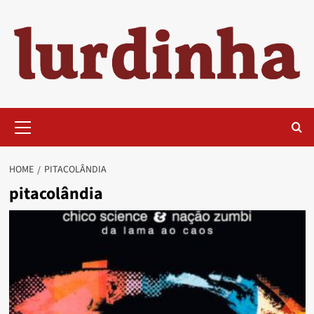
Skip
to
content
Primary
Menu
HOME
PITACOLÂNDIA
pitacolândia