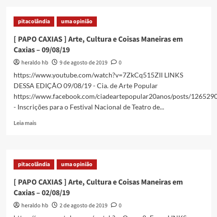
[
PAPO
pitacolândia
uma opinião
CAXIAS
]
[ PAPO CAXIAS ] Arte, Cultura e Coisas Maneiras em
Arte,
Caxias – 09/08/19
Cultura
e
heraldo hb
9 de agosto de 2019
0
Coisas
https://www.youtube.com/watch?v=7ZkCq515ZII LINKS
Maneiras
DESSA EDIÇÃO 09/08/19 - Cia. de Arte Popular
em
https://www.facebook.com/ciadeartepopular20anos/posts/12652
Caxias
- Inscrições para o Festival Nacional de Teatro de...
–
16/08/19
Read
Leia mais
more
about
[
PAPO
pitacolândia
uma opinião
CAXIAS
]
[ PAPO CAXIAS ] Arte, Cultura e Coisas Maneiras em
Arte,
Caxias – 02/08/19
Cultura
e
heraldo hb
2 de agosto de 2019
0
Coisas