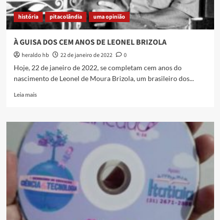
história
pitacolândia
uma opinião
À GUISA DOS CEM ANOS DE LEONEL BRIZOLA
heraldo hb
22 de janeiro de 2022
0
Hoje, 22 de janeiro de 2022, se completam cem anos do
nascimento de Leonel de Moura Brizola, um brasileiro dos...
Read
Leia mais
more
about
À
GUISA
DOS
CEM
ANOS
DE
LEONEL
BRIZOLA