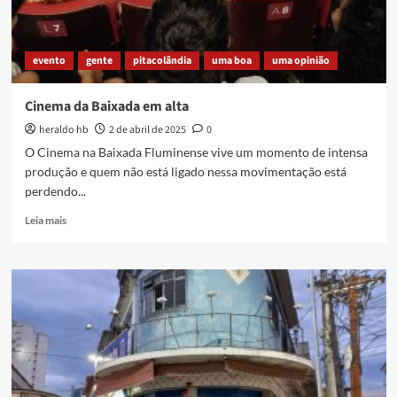
evento
gente
pitacolândia
uma boa
uma opinião
Cinema da Baixada em alta
heraldo hb
2 de abril de 2025
0
O Cinema na Baixada Fluminense vive um momento de intensa
produção e quem não está ligado nessa movimentação está
perdendo...
Read
Leia mais
more
about
Cinema
da
Baixada
em
alta