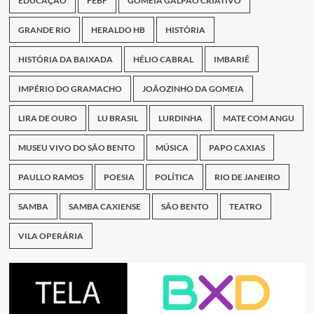
EDUCAÇÃO
FEBF
GOMEIA GALPÃO CRIATIVO
GRANDE RIO
HERALDO HB
HISTÓRIA
HISTÓRIA DA BAIXADA
HÉLIO CABRAL
IMBARIÊ
IMPÉRIO DO GRAMACHO
JOÃOZINHO DA GOMEIA
LIRA DE OURO
LU BRASIL
LURDINHA
MATE COM ANGU
MUSEU VIVO DO SÃO BENTO
MÚSICA
PAPO CAXIAS
PAULLO RAMOS
POESIA
POLÍTICA
RIO DE JANEIRO
SAMBA
SAMBA CAXIENSE
SÃO BENTO
TEATRO
VILA OPERÁRIA