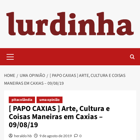
Skip
to
content
Primary
Menu
HOME
UMA OPINIÃO
[ PAPO CAXIAS ] ARTE, CULTURA E COISAS
MANEIRAS EM CAXIAS – 09/08/19
pitacolândia
uma opinião
[ PAPO CAXIAS ] Arte, Cultura e
Coisas Maneiras em Caxias –
09/08/19
heraldo hb
9 de agosto de 2019
0