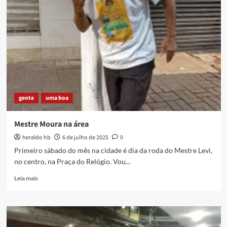
tudo,
Bernardet
gente
uma boa
Mestre Moura na área
heraldo hb
6 de julho de 2025
0
Primeiro sábado do mês na cidade é dia da roda do Mestre Levi,
no centro, na Praça do Relógio. Vou...
Read
Leia mais
more
about
Mestre
Moura
na