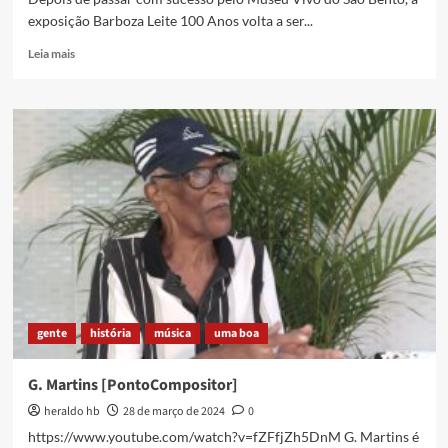
exposição Barboza Leite 100 Anos volta a ser...
Read
Leia mais
more
about
Mais
uma
chance
de
ver
a
exposição
Barboza
Leite
100
Anos
gente
história
música
uma boa
G. Martins [PontoCompositor]
heraldo hb
28 de março de 2024
0
https://www.youtube.com/watch?v=fZFfjZh5DnM G. Martins é