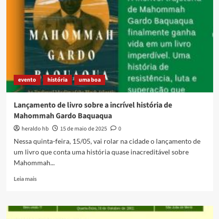
evento
história
uma boa
Lançamento de livro sobre a incrível história de
Mahommah Gardo Baquaqua
heraldo hb
15 de maio de 2025
0
Nessa quinta-feira, 15/05, vai rolar na cidade o lançamento de
um livro que conta uma história quase inacreditável sobre
Mahommah...
Read
Leia mais
more
about
Lançamento
de