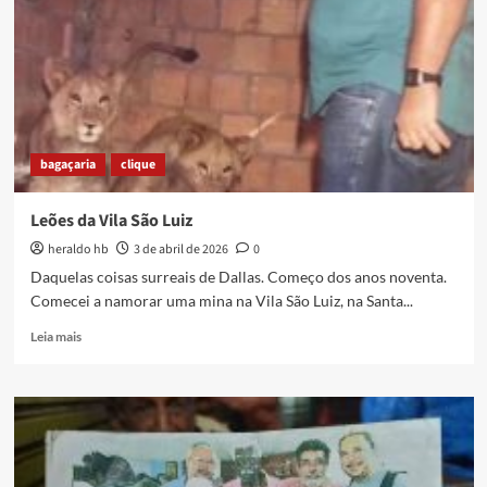
bagaçaria
clique
Leões da Vila São Luiz
heraldo hb
3 de abril de 2026
0
Daquelas coisas surreais de Dallas. Começo dos anos noventa.
Comecei a namorar uma mina na Vila São Luiz, na Santa...
Read
Leia mais
more
about
Leões
da
Vila
São
Luiz