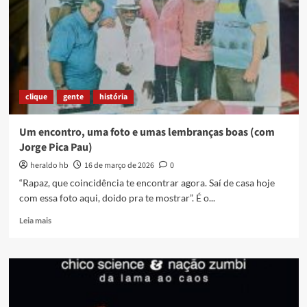
clique
gente
história
Um encontro, uma foto e umas lembranças boas (com
Jorge Pica Pau)
heraldo hb
16 de março de 2026
0
“Rapaz, que coincidência te encontrar agora. Saí de casa hoje
com essa foto aqui, doido pra te mostrar”. É o...
Read
Leia mais
more
about
Um
encontro,
uma
foto