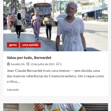
anos
de
Solano
Trindade
pelo
Jornal
Tópico
(1958)
gente
uma opinião
Valeu por tudo, Bernardet
heraldo hb
13 de julho de 2025
0
Jean-Claude Bernardet é um cara imenso — sem dúvida, uma
das maiores referências do Cinema brasileiro. Um craque como
crítico,...
Read
Leia mais
more
about
Valeu
por