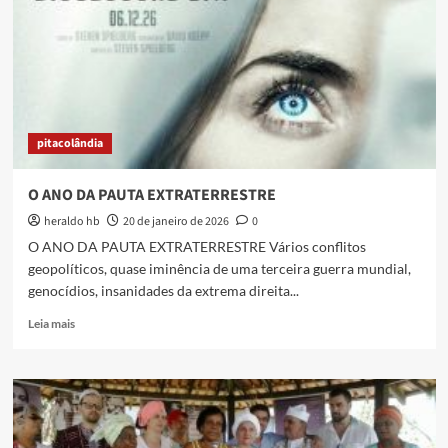
pitacolândia
O ANO DA PAUTA EXTRATERRESTRE
heraldo hb
20 de janeiro de 2026
0
O ANO DA PAUTA EXTRATERRESTRE Vários conflitos
geopolíticos, quase iminência de uma terceira guerra mundial,
genocídios, insanidades da extrema direita...
Read
Leia mais
more
about
O
ANO
DA
PAUTA