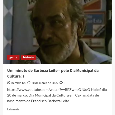
Paullo
Ramos:
50
anos
de
Pinceladas
[ASSISTIR]
gente
história
Um minuto de Barboza Leite – pelo Dia Municipal da
Cultura :)
heraldo hb
20 de março de 2025
0
https://www.youtube.com/watch?v=REZwhcQJUuQ Hoje é dia
20 de março, Dia Municipal da Cultura em Caxias, data de
nascimento de Francisco Barboza Leite....
Read
Leia mais
more