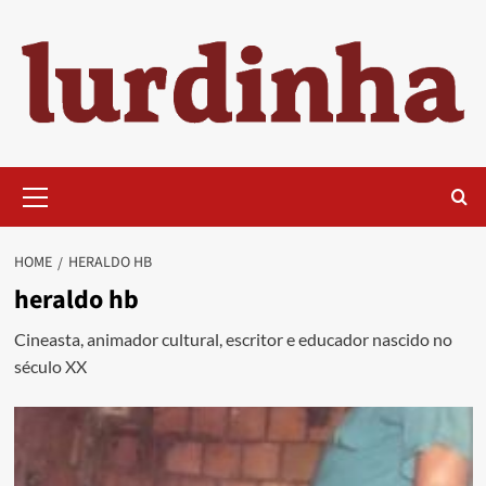
Skip
to
content
Primary
Menu
HOME
HERALDO HB
heraldo hb
Cineasta, animador cultural, escritor e educador nascido no
século XX