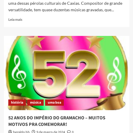
uma dessas pérolas culturais de Caxias. Compositor de grande
versatilidade, tem quase duzentas músicas gravadas, que...
Read
Leia mais
more
about
G.
Martins
[PontoCompositor]
história
música
uma boa
52 ANOS DO IMPÉRIO DO GRAMACHO – MUITOS
MOTIVOS PRA COMEMORAR!
heraldo hb
9 de março de 2024
0