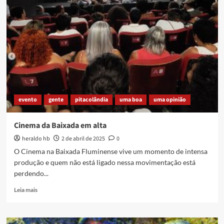
17
de
Abril
pra
Refletir
evento
gente
pitacolândia
uma boa
uma opinião
Cinema da Baixada em alta
heraldo hb
2 de abril de 2025
0
O Cinema na Baixada Fluminense vive um momento de intensa
produção e quem não está ligado nessa movimentação está
perdendo...
Read
Leia mais
more
about
Cinema