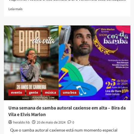
Read
Leia mais
more
about
Valeu
por
tudo,
Mestre
Vagninho
evento
gente
música
uma boa
Uma semana de samba autoral caxiense em alta – Bira da
Vila e Elvis Marlon
heraldo hb
20 de maio de 2024
0
Que o samba autoral caxiense está num momento especial