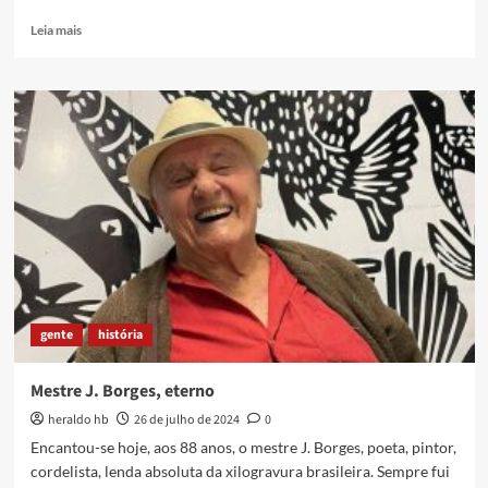
Read
Leia mais
more
about
Bloco
Império
do
Gramacho
promove
mais
um
concurso
de
samba
de
quadra
gente
história
Mestre J. Borges, eterno
heraldo hb
26 de julho de 2024
0
Encantou-se hoje, aos 88 anos, o mestre J. Borges, poeta, pintor,
cordelista, lenda absoluta da xilogravura brasileira. Sempre fui