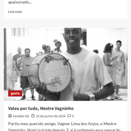
apaixonado...
Read
Leia mais
more
about
Mestre
J.
Borges,
eterno
gente
Valeu por tudo, Mestre Vagninho
heraldo hb
25 de junho de 2024
0
Partiu meu querido amigo, Vagner Lima dos Anjos, o Mestre
Vagninho. Notícia triste demais. E aí é voltemeia essa sensação...