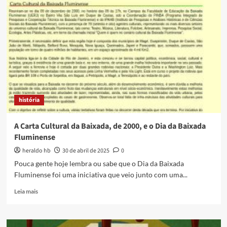
livro
sobre
a
incrível
história
de
Mahommah
Gardo
Baquaqua
história
A Carta Cultural da Baixada, de 2000, e o Dia da Baixada
Fluminense
heraldo hb
30 de abril de 2025
0
Pouca gente hoje lembra ou sabe que o Dia da Baixada
Fluminense foi uma iniciativa que veio junto com uma...
Read
Leia mais
more
about
A