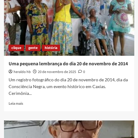
EXTRATERRESTRE
clique
gente
história
Uma pequena lembrança do dia 20 de novembro de 2014
heraldo hb
20 de novembro de 2025
0
Um registro fotográfico do dia 20 de novembro de 2014, dia da
Consciência Negra, um evento histórico em Caxias.
Cerimônia...
Read
Leia mais
more
about
Uma
pequena
lembrança
do