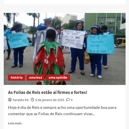
more
about
OBRIGADO
POR
TUDO,
MESTRE
PEIXE
história
uma boa
uma opinião
As Folias de Reis estão aí firmes e fortes!
heraldo hb
6 de janeiro de 2025
0
Hoje é dia de Reis e sempre acho uma oportunidade boa para
comentar que as Folias de Reis continuam vivas...
Read
Leia mais
more