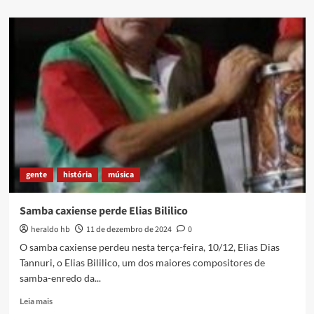
about
Almanaque
Museu
Vivo
do
São
Bento
(download)
gente
história
música
Samba caxiense perde Elias Bililico
heraldo hb
11 de dezembro de 2024
0
O samba caxiense perdeu nesta terça-feira, 10/12, Elias Dias
Tannuri, o Elias Bililico, um dos maiores compositores de
samba-enredo da...
Read
Leia mais
more