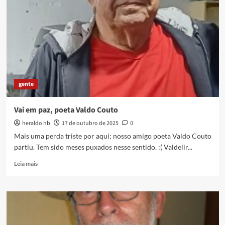
dia
20
de
novembro
de
2014
gente
Vai em paz, poeta Valdo Couto
heraldo hb
17 de outubro de 2025
0
Mais uma perda triste por aqui; nosso amigo poeta Valdo Couto
partiu. Tem sido meses puxados nesse sentido. :( Valdelir...
Read
Leia mais
more
about
Vai
em
paz,
poeta