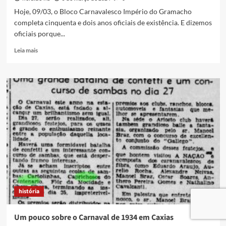
Hoje, 09/03, o Bloco Carnavalesco Império do Gramacho
completa cinquenta e dois anos oficiais de existência. E dizemos
oficiais porque...
Read
Leia mais
more
about
52
ANOS
DO
IMPÉRIO
DO
GRAMACHO
–
MUITOS
MOTIVOS
PRA
COMEMORAR!
história
Um pouco sobre o Carnaval de 1934 em Caxias