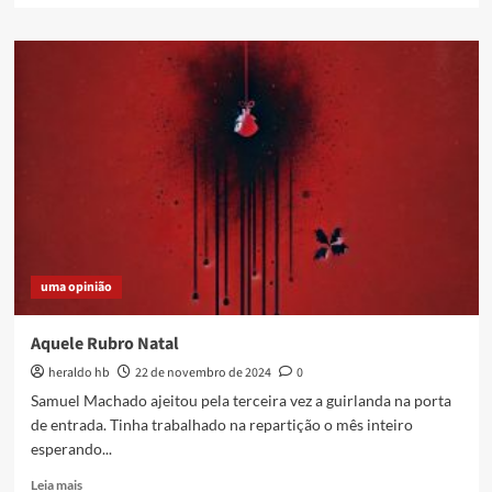
about
Samba
caxiense
perde
Elias
Bililico
uma opinião
Aquele Rubro Natal
heraldo hb
22 de novembro de 2024
0
Samuel Machado ajeitou pela terceira vez a guirlanda na porta
de entrada. Tinha trabalhado na repartição o mês inteiro
esperando...
Read
Leia mais