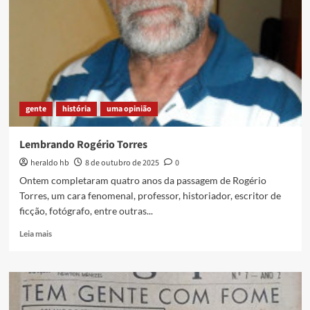
Valdo
Couto
gente
história
uma opinião
Lembrando Rogério Torres
heraldo hb
8 de outubro de 2025
0
Ontem completaram quatro anos da passagem de Rogério
Torres, um cara fenomenal, professor, historiador, escritor de
ficção, fotógrafo, entre outras...
Read
Leia mais
more
about
Lembrando
Rogério
Torres