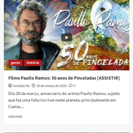
da
Baixada
em
alta
gente
história
Filme Paullo Ramos: 50 anos de Pinceladas [ASSISTIR]
heraldo hb
20 de março de 2025
0
Dia 20 de março, aniversário do artista Paullo Ramos, sujeito
que faz uma falta incrível neste planeta, principalmente em
Caxias....
Read
Leia mais
more
about
Filme