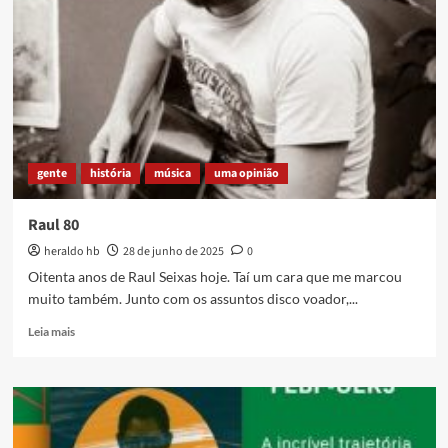
quando
você
menos
espera
gente
história
música
uma opinião
Raul 80
heraldo hb
28 de junho de 2025
0
Oitenta anos de Raul Seixas hoje. Taí um cara que me marcou
muito também. Junto com os assuntos disco voador,...
Read
Leia mais
more
about
Raul
80