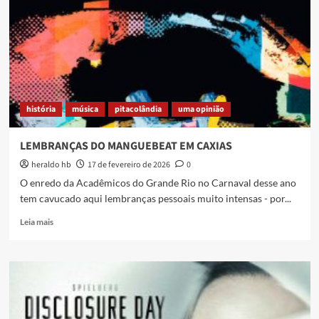
e
umas
lembranças
boas
(com
Jorge
Pica
Pau)
história
música
pitacolândia
uma opinião
LEMBRANÇAS DO MANGUEBEAT EM CAXIAS
heraldo hb
17 de fevereiro de 2026
0
O enredo da Acadêmicos do Grande Rio no Carnaval desse ano
tem cavucado aqui lembranças pessoais muito intensas - por...
Read
Leia mais
more
about
LEMBRANÇAS
DO
MANGUEBEAT
EM
CAXIAS