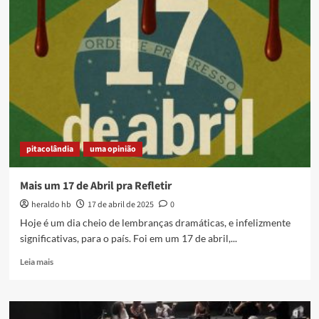
Carta
Cultural
da
Baixada,
de
2000,
e
o
Dia
da
Baixada
pitacolândia
uma opinião
Fluminense
Mais um 17 de Abril pra Refletir
heraldo hb
17 de abril de 2025
0
Hoje é um dia cheio de lembranças dramáticas, e infelizmente
significativas, para o país. Foi em um 17 de abril,...
Read
Leia mais
more
about
Mais
um