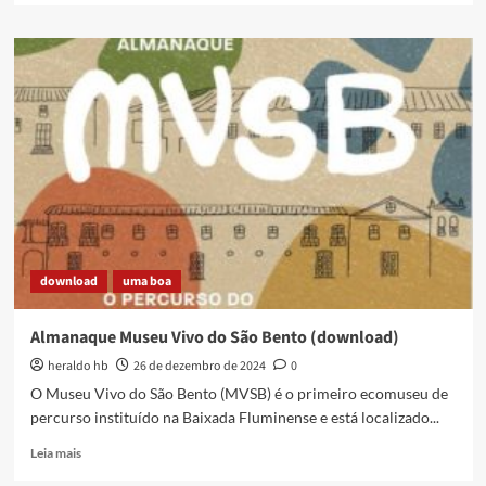
about
As
Folias
de
Reis
estão
aí
firmes
e
fortes!
download
uma boa
Almanaque Museu Vivo do São Bento (download)
heraldo hb
26 de dezembro de 2024
0
O Museu Vivo do São Bento (MVSB) é o primeiro ecomuseu de
percurso instituído na Baixada Fluminense e está localizado...
Read
Leia mais
more