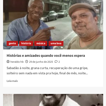
área
gente
história
música
uma boa
Histórias e amizades quando você menos espera
heraldo hb
29 de junho de 2025
2
Sabadão à noite, grana curta, recuperação de uma gripe,
solteiro sem nada em vista pra hoje, final de mês, noite...
Read
Leia mais
more
about
Histórias
e
amizades