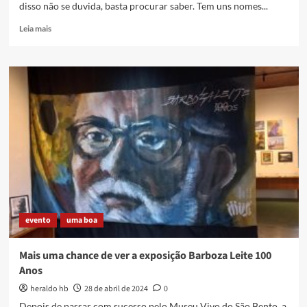
disso não se duvida, basta procurar saber. Tem uns nomes...
Read
Leia mais
more
about
Uma
semana
de
samba
autoral
caxiense
em
alta
–
Bira
da
Vila
evento
uma boa
e
Elvis
Marlon
Mais uma chance de ver a exposição Barboza Leite 100
Anos
heraldo hb
28 de abril de 2024
0
Depois de passar com sucesso pelo Museu Vivo do São Bento, a