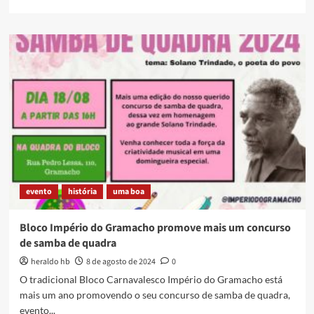
more
about
Aquele
Rubro
Natal
evento
história
uma boa
Bloco Império do Gramacho promove mais um concurso
de samba de quadra
heraldo hb
8 de agosto de 2024
0
O tradicional Bloco Carnavalesco Império do Gramacho está
mais um ano promovendo o seu concurso de samba de quadra,
evento...