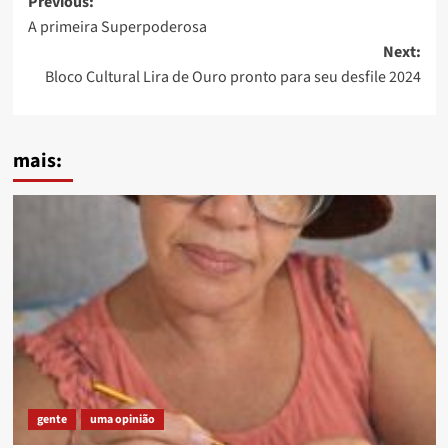
Post
Previous:
A primeira Superpoderosa
navigation
Next:
Bloco Cultural Lira de Ouro pronto para seu desfile 2024
mais:
gente
uma opinião