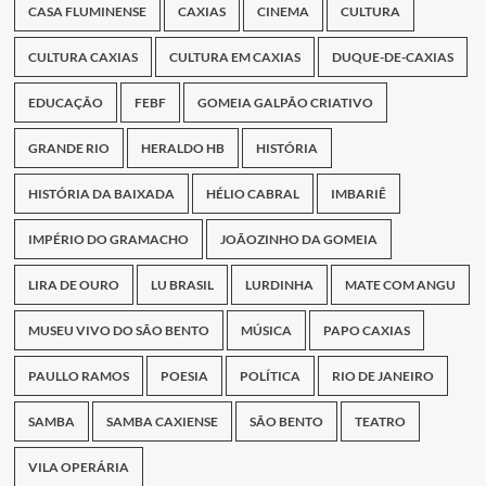
CASA FLUMINENSE
CAXIAS
CINEMA
CULTURA
CULTURA CAXIAS
CULTURA EM CAXIAS
DUQUE-DE-CAXIAS
EDUCAÇÃO
FEBF
GOMEIA GALPÃO CRIATIVO
GRANDE RIO
HERALDO HB
HISTÓRIA
HISTÓRIA DA BAIXADA
HÉLIO CABRAL
IMBARIÊ
IMPÉRIO DO GRAMACHO
JOÃOZINHO DA GOMEIA
LIRA DE OURO
LU BRASIL
LURDINHA
MATE COM ANGU
MUSEU VIVO DO SÃO BENTO
MÚSICA
PAPO CAXIAS
PAULLO RAMOS
POESIA
POLÍTICA
RIO DE JANEIRO
SAMBA
SAMBA CAXIENSE
SÃO BENTO
TEATRO
VILA OPERÁRIA