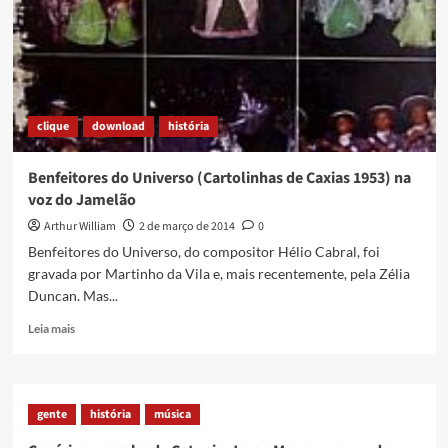
de
Caxias
clique
download
história
Benfeitores do Universo (Cartolinhas de Caxias 1953) na
voz do Jamelão
Arthur William
2 de março de 2014
0
Benfeitores do Universo, do compositor Hélio Cabral, foi
gravada por Martinho da Vila e, mais recentemente, pela Zélia
Duncan. Mas...
Read
Leia mais
more
about
Benfeitores
do
gente
história
música
Universo
(Cartolinhas