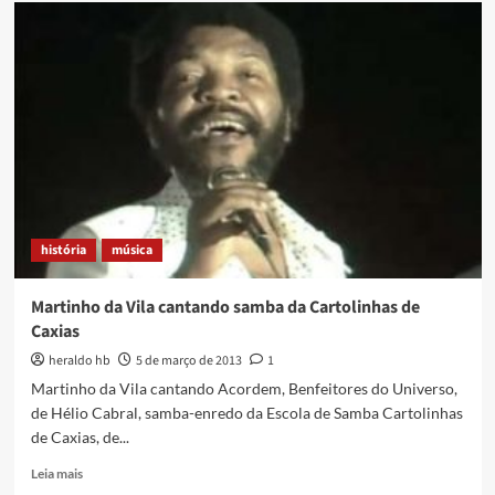
Escolas
de
samba
em
Caxias,
por
Nei
Lopes
história
música
Martinho da Vila cantando samba da Cartolinhas de
Caxias
heraldo hb
5 de março de 2013
1
Martinho da Vila cantando Acordem, Benfeitores do Universo,
de Hélio Cabral, samba-enredo da Escola de Samba Cartolinhas
de Caxias, de...
Read
Leia mais
more