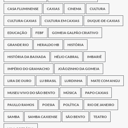
CASA FLUMINENSE
CAXIAS
CINEMA
CULTURA
CULTURA CAXIAS
CULTURA EM CAXIAS
DUQUE-DE-CAXIAS
EDUCAÇÃO
FEBF
GOMEIA GALPÃO CRIATIVO
GRANDE RIO
HERALDO HB
HISTÓRIA
HISTÓRIA DA BAIXADA
HÉLIO CABRAL
IMBARIÊ
IMPÉRIO DO GRAMACHO
JOÃOZINHO DA GOMEIA
LIRA DE OURO
LU BRASIL
LURDINHA
MATE COM ANGU
MUSEU VIVO DO SÃO BENTO
MÚSICA
PAPO CAXIAS
PAULLO RAMOS
POESIA
POLÍTICA
RIO DE JANEIRO
SAMBA
SAMBA CAXIENSE
SÃO BENTO
TEATRO