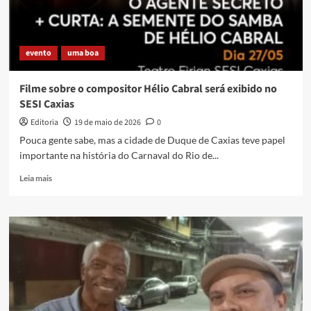
evento
uma boa
Filme sobre o compositor Hélio Cabral será exibido no
SESI Caxias
Editoria
19 de maio de 2026
0
Pouca gente sabe, mas a cidade de Duque de Caxias teve papel
importante na história do Carnaval do Rio de...
Read
Leia mais
more
about
Filme
sobre
o
compositor
Hélio
Cabral
será
exibido