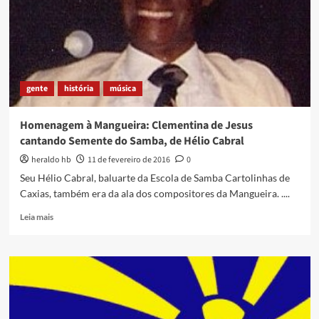
A
HISTÓRIA
DEVERIA
CONTAR
MAIS
gente
história
música
Homenagem à Mangueira: Clementina de Jesus
cantando Semente do Samba, de Hélio Cabral
heraldo hb
11 de fevereiro de 2016
0
Seu Hélio Cabral, baluarte da Escola de Samba Cartolinhas de
Caxias, também era da ala dos compositores da Mangueira. ....
Read
Leia mais
more
about
Homenagem
à
Mangueira:
Clementina
de