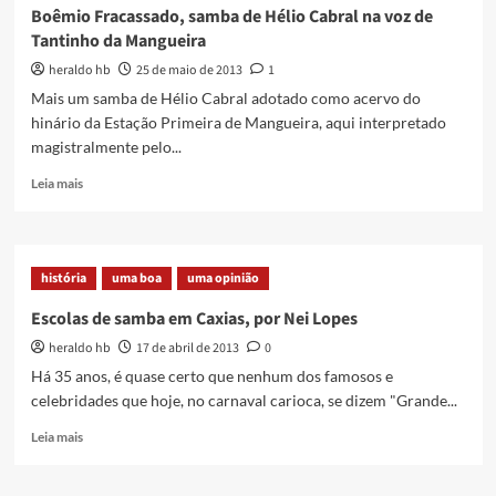
Boêmio Fracassado, samba de Hélio Cabral na voz de
Tantinho da Mangueira
heraldo hb
25 de maio de 2013
1
Mais um samba de Hélio Cabral adotado como acervo do
hinário da Estação Primeira de Mangueira, aqui interpretado
magistralmente pelo...
Read
Leia mais
more
about
Boêmio
Fracassado,
história
uma boa
uma opinião
samba
de
Escolas de samba em Caxias, por Nei Lopes
Hélio
heraldo hb
17 de abril de 2013
0
Cabral
na
Há 35 anos, é quase certo que nenhum dos famosos e
voz
celebridades que hoje, no carnaval carioca, se dizem "Grande...
de
Tantinho
Read
Leia mais
da
more
Mangueira
about