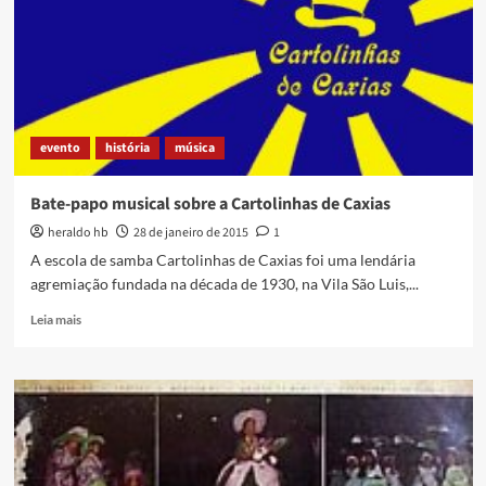
Jesus
cantando
Semente
do
Samba,
de
Hélio
evento
história
música
Cabral
Bate-papo musical sobre a Cartolinhas de Caxias
heraldo hb
28 de janeiro de 2015
1
A escola de samba Cartolinhas de Caxias foi uma lendária
agremiação fundada na década de 1930, na Vila São Luis,...
Read
Leia mais
more
about
Bate-
papo
musical
sobre
a
Cartolinhas