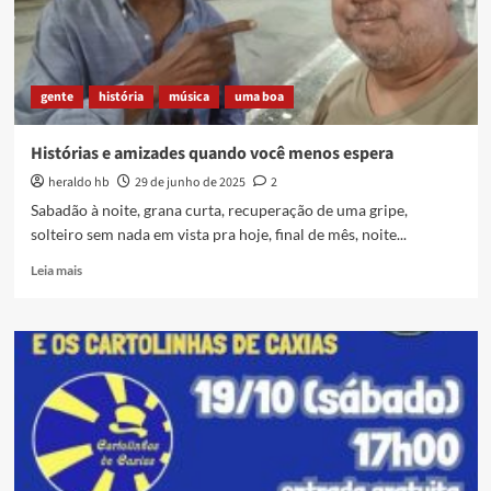
no
SESI
Caxias
gente
história
música
uma boa
Histórias e amizades quando você menos espera
heraldo hb
29 de junho de 2025
2
Sabadão à noite, grana curta, recuperação de uma gripe,
solteiro sem nada em vista pra hoje, final de mês, noite...
Read
Leia mais
more
about
Histórias
e
amizades
quando
você
menos
espera