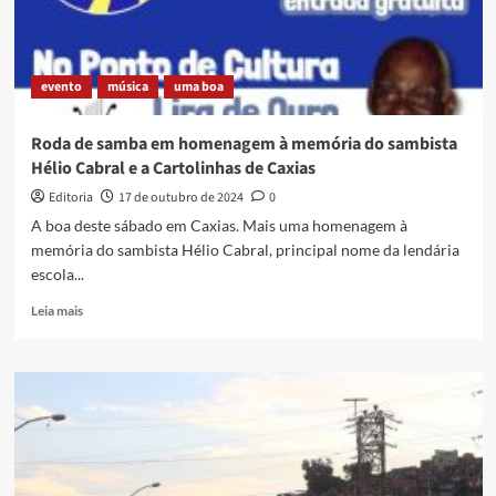
evento
música
uma boa
Roda de samba em homenagem à memória do sambista
Hélio Cabral e a Cartolinhas de Caxias
Editoria
17 de outubro de 2024
0
A boa deste sábado em Caxias. Mais uma homenagem à
memória do sambista Hélio Cabral, principal nome da lendária
escola...
Read
Leia mais
more
about
Roda
de
samba
em
homenagem
à