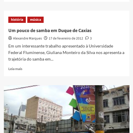
about
Martinho
da
história
música
Vila
cantando
Um pouco de samba em Duque de Caxias
samba
Alexandre Marques
17 de fevereiro de 2012
3
da
Cartolinhas
Em um interessante trabalho apresentado à Universidade
de
Federal Fluminense, Giuliana Monteiro da Silva nos apresenta a
Caxias
trajetória do samba em...
Read
Leia mais
more
about
Um
pouco
de
samba
em
Duque
de
Caxias