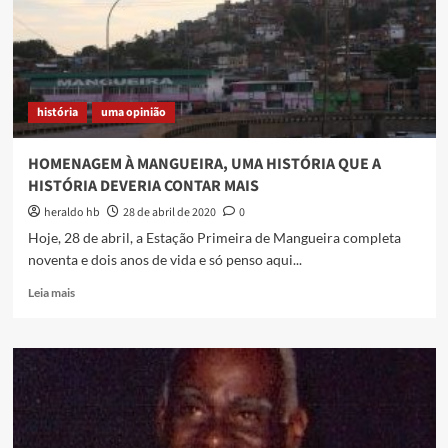
memória
do
sambista
Hélio
Cabral
e
história
uma opinião
a
Cartolinhas
de
HOMENAGEM À MANGUEIRA, UMA HISTÓRIA QUE A
Caxias
HISTÓRIA DEVERIA CONTAR MAIS
heraldo hb
28 de abril de 2020
0
Hoje, 28 de abril, a Estação Primeira de Mangueira completa
noventa e dois anos de vida e só penso aqui...
Read
Leia mais
more
about
HOMENAGEM
À
MANGUEIRA,
UMA
HISTÓRIA
QUE