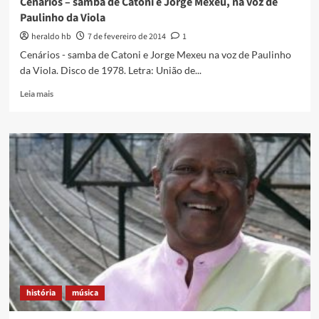
Cenários – samba de Catoni e Jorge Mexeu, na voz de
de
Paulinho da Viola
Caxias
1953)
heraldo hb
7 de fevereiro de 2014
1
na
Cenários - samba de Catoni e Jorge Mexeu na voz de Paulinho
voz
da Viola. Disco de 1978. Letra: União de...
do
Jamelão
Read
Leia mais
more
about
Cenários
–
samba
de
Catoni
e
Jorge
Mexeu,
na
voz
de
Paulinho
história
música
da
Viola