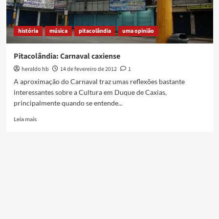
história
música
pitacolândia
uma opinião
Pitacolândia: Carnaval caxiense
heraldo hb
14 de fevereiro de 2012
1
A aproximação do Carnaval traz umas reflexões bastante
interessantes sobre a Cultura em Duque de Caxias,
principalmente quando se entende...
Read
Leia mais
more
about
Pitacolândia:
Carnaval
caxiense