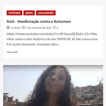
about
Bairro
Pantanal
botinada
gente
uma opinião
recebe
novas
Rolé – Manifestação contra o Bolsonaro
cores
Lu Brasil
2 de outubro de 2018
0
–
Ação
https://www.youtube.com/watch?v=IKYyusy3EZk&t=21s Meu
do
olhar sobre o Ato histórico do dia 29/09/18. Só falo uma coisa:
RCF
Foi muito booooom. Assistam até o...
Lanatanpa
Read
Leia mais
more
about
Rolé
–
Manifestação
contra
o
Bolsonaro