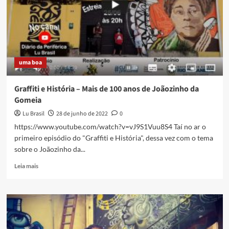
lançado
no
sábado
em
Caxias
uma boa
Graffiti e História – Mais de 100 anos de Joãozinho da
Gomeia
Lu Brasil
28 de junho de 2022
0
https://www.youtube.com/watch?v=vJ9S1Vuu8S4 Taí no ar o
primeiro episódio do "Graffiti e História", dessa vez com o tema
sobre o Joãozinho da...
Read
Leia mais
more
about
Graffiti
e
História
–