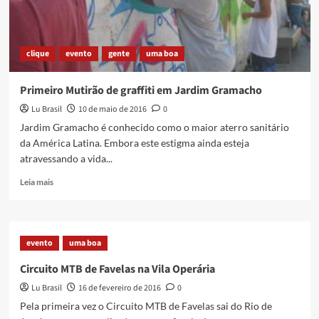
morre
clique
evento
gente
uma boa
Primeiro Mutirão de graffiti em Jardim Gramacho
Lu Brasil
10 de maio de 2016
0
Jardim Gramacho é conhecido como o maior aterro sanitário
da América Latina. Embora este estigma ainda esteja
atravessando a vida...
Read
Leia mais
more
about
Primeiro
Mutirão
evento
uma boa
de
graffiti
Circuito MTB de Favelas na Vila Operária
em
Lu Brasil
16 de fevereiro de 2016
0
Jardim
Gramacho
Pela primeira vez o Circuito MTB de Favelas sai do Rio de