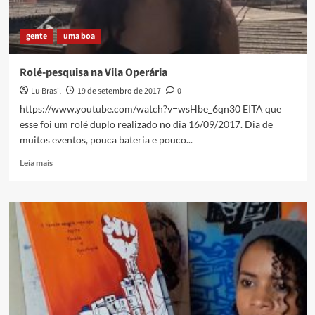
gente
uma boa
Rolé-pesquisa na Vila Operária
Lu Brasil
19 de setembro de 2017
0
https://www.youtube.com/watch?v=wsHbe_6qn30 EITA que
esse foi um rolé duplo realizado no dia 16/09/2017. Dia de
muitos eventos, pouca bateria e pouco...
Read
Leia mais
more
about
Rolé-
pesquisa
na
Vila
Operária