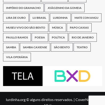
IMPÉRIO DO GRAMACHO
JOÃOZINHO DA GOMEIA
LIRA DE OURO
LU BRASIL
LURDINHA
MATE COM ANGU
MUSEU VIVO DO SÃO BENTO
MÚSICA
PAPO CAXIAS
PAULLO RAMOS
POESIA
POLÍTICA
RIO DE JANEIRO
SAMBA
SAMBA CAXIENSE
SÃO BENTO
TEATRO
VILA OPERÁRIA
lurdinha.org © alguns direitos reservados.
|
CoverNews
by