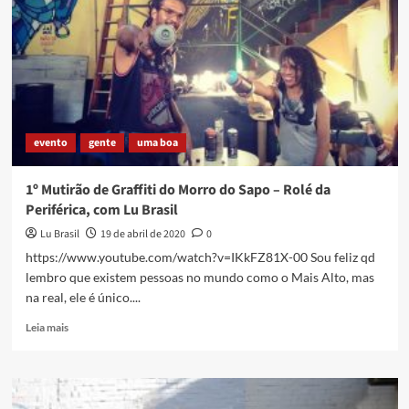
Mais
de
100
anos
de
Joãozinho
da
Gomeia
evento
gente
uma boa
1º Mutirão de Graffiti do Morro do Sapo – Rolé da
Periférica, com Lu Brasil
Lu Brasil
19 de abril de 2020
0
https://www.youtube.com/watch?v=IKkFZ81X-00 Sou feliz qd
lembro que existem pessoas no mundo como o Mais Alto, mas
na real, ele é único....
Read
Leia mais
more
about
1º
Mutirão