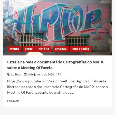
de
Graffiti
do
Morro
do
Sapo
–
Rolé
da
Periférica,
evento
gente
história
uma boa
uma opinião
com
Lu
Brasil
Estreia na rede o documentário Cartograffias do MoF X,
sobre o Meeting Of Favela
Lu Brasil
4 de janeiro de 2020
0
https://www.youtube.com/watch?v=lC5pgbAgcQY Finalmente
liberado na rede o documentário Cartografia do MoF X, sobre o
Meeting Of Favela, evento de graffiti que...
Read
Leia mais
more
about
Estreia