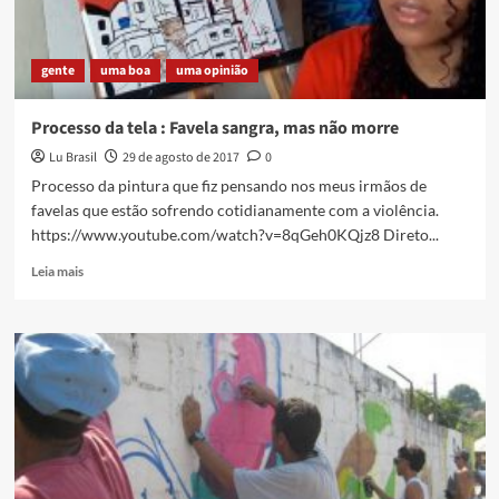
gente
uma boa
uma opinião
Processo da tela : Favela sangra, mas não morre
Lu Brasil
29 de agosto de 2017
0
Processo da pintura que fiz pensando nos meus irmãos de
favelas que estão sofrendo cotidianamente com a violência.
https://www.youtube.com/watch?v=8qGeh0KQjz8 Direto...
Read
Leia mais
more
about
Processo
da
tela
:
Favela
sangra,
mas
não