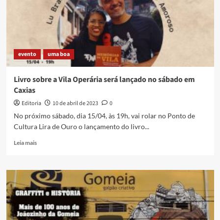
ganha
exibição
especial
em
Duque
evento
uma boa
de
Caxias
Livro sobre a Vila Operária será lançado no sábado em
Caxias
Editoria
10 de abril de 2023
0
No próximo sábado, dia 15/04, às 19h, vai rolar no Ponto de
Cultura Lira de Ouro o lançamento do livro...
Read
Leia mais
more
about
Livro
sobre
a
Vila
Operária
será