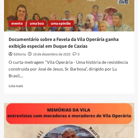
evento
uma boa
uma opinião
Documentário sobre a Favela da Vila Operária ganha
exibição especial em Duque de Caxias
Editoria
18 de dezembro de 2025
0
O curta-metragem "Vila Operária - Uma história de resistência
construída por José de Jesus, Sr. Barbosa", dirigido por Lu
Brasil,...
Read
Leia mais
more
about
Documentário
sobre
a
Favela
da
Vila
Operária