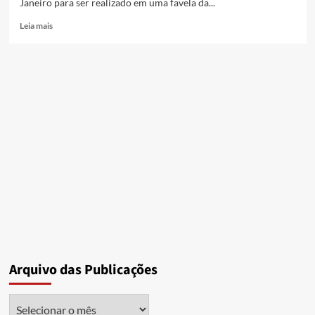
Janeiro para ser realizado em uma favela da...
Read
Leia mais
more
about
Circuito
MTB
de
Favelas
na
Vila
Operária
Arquivo das Publicações
Arquivo