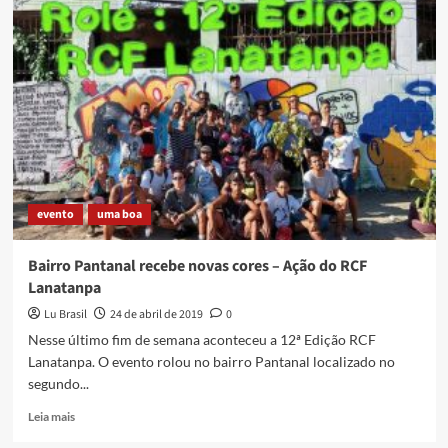
começo
do
sonho:
“Lu
Brasil
rumo
ao
México”
evento
uma boa
Bairro Pantanal recebe novas cores – Ação do RCF
Lanatanpa
Lu Brasil
24 de abril de 2019
0
Nesse último fim de semana aconteceu a 12ª Edição RCF
Lanatanpa. O evento rolou no bairro Pantanal localizado no
segundo...
Read
Leia mais
more