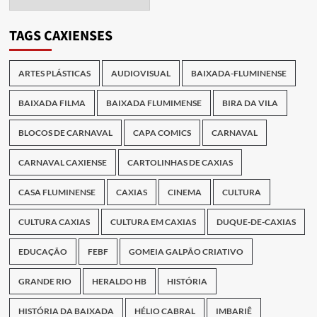
das
Publicações
TAGS CAXIENSES
ARTES PLÁSTICAS
AUDIOVISUAL
BAIXADA-FLUMINENSE
BAIXADA FILMA
BAIXADA FLUMIMENSE
BIRA DA VILA
BLOCOS DE CARNAVAL
CAPA COMICS
CARNAVAL
CARNAVAL CAXIENSE
CARTOLINHAS DE CAXIAS
CASA FLUMINENSE
CAXIAS
CINEMA
CULTURA
CULTURA CAXIAS
CULTURA EM CAXIAS
DUQUE-DE-CAXIAS
EDUCAÇÃO
FEBF
GOMEIA GALPÃO CRIATIVO
GRANDE RIO
HERALDO HB
HISTÓRIA
HISTÓRIA DA BAIXADA
HÉLIO CABRAL
IMBARIÊ