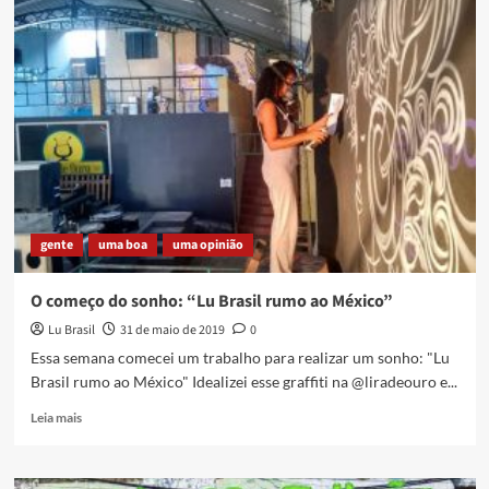
na
rede
o
documentário
Cartograffias
do
MoF
X,
sobre
o
Meeting
gente
uma boa
uma opinião
Of
Favela
O começo do sonho: “Lu Brasil rumo ao México”
Lu Brasil
31 de maio de 2019
0
Essa semana comecei um trabalho para realizar um sonho: "Lu
Brasil rumo ao México" Idealizei esse graffiti na @liradeouro e...
Read
Leia mais
more
about
O