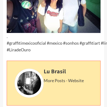
.
#
graffitimexicooficial
#
mexico
#
sonhos
#
graffitiart
#
l
#LiradeOuro
Lu Brasil
More Posts
-
Website