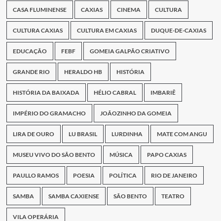
CASA FLUMINENSE
CAXIAS
CINEMA
CULTURA
CULTURA CAXIAS
CULTURA EM CAXIAS
DUQUE-DE-CAXIAS
EDUCAÇÃO
FEBF
GOMEIA GALPÃO CRIATIVO
GRANDE RIO
HERALDO HB
HISTÓRIA
HISTÓRIA DA BAIXADA
HÉLIO CABRAL
IMBARIÊ
IMPÉRIO DO GRAMACHO
JOÃOZINHO DA GOMEIA
LIRA DE OURO
LU BRASIL
LURDINHA
MATE COM ANGU
MUSEU VIVO DO SÃO BENTO
MÚSICA
PAPO CAXIAS
PAULLO RAMOS
POESIA
POLÍTICA
RIO DE JANEIRO
SAMBA
SAMBA CAXIENSE
SÃO BENTO
TEATRO
VILA OPERÁRIA