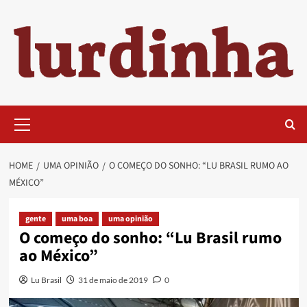
Skip
to
content
Primary
Menu
HOME
UMA OPINIÃO
O COMEÇO DO SONHO: “LU BRASIL RUMO AO
MÉXICO”
gente
uma boa
uma opinião
O começo do sonho: “Lu Brasil rumo
ao México”
Lu Brasil
31 de maio de 2019
0