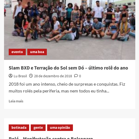
de
Ouro
e
minhas
cinzas
evento
uma boa
Slam BXD e Terração do Sol sem Dó – último rolê do ano
Lu Brasil
28 de dezembro de 2018
0
2018 foi um ano intenso, cheio de surpresas e conquistas. Fiz
muitos rolés pela periferia, mas nem todos eu tinha...
Read
Leia mais
more
about
Slam
BXD
botinada
gente
uma opinião
e
Terração