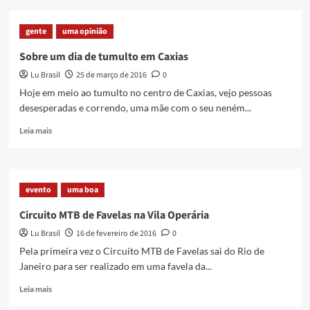
Primeiro
Mutirão
gente
uma opinião
de
graffiti
Sobre um dia de tumulto em Caxias
em
Lu Brasil
25 de março de 2016
0
Jardim
Gramacho
Hoje em meio ao tumulto no centro de Caxias, vejo pessoas
desesperadas e correndo, uma mãe com o seu neném...
Read
Leia mais
more
about
Sobre
um
evento
uma boa
dia
de
Circuito MTB de Favelas na Vila Operária
tumulto
Lu Brasil
16 de fevereiro de 2016
0
em
Caxias
Pela primeira vez o Circuito MTB de Favelas sai do Rio de
Janeiro para ser realizado em uma favela da...
Read
Leia mais
more