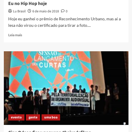
Eu no Hip Hop hoje
Lu Brasil
6 de maio de 2018
0
Hoje eu ganhei o prêmio de Reconhecimento Urbano, mas aí a
lesa não virou o certificado para tirar a foto....
Read
Leia mais
more
about
Eu
no
Hip
Hop
hoje
evento
gente
uma boa