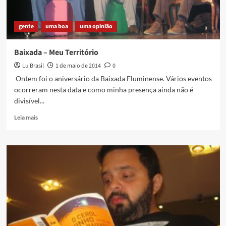
de
Caxias
gente
uma boa
uma opinião
Baixada – Meu Território
Lu Brasil
1 de maio de 2014
0
Ontem foi o aniversário da Baixada Fluminense. Vários eventos
ocorreram nesta data e como minha presença ainda não é
divisível...
Read
Leia mais
more
about
Baixada
–
Meu
Território