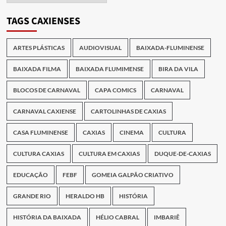
Publicações
TAGS CAXIENSES
ARTES PLÁSTICAS
AUDIOVISUAL
BAIXADA-FLUMINENSE
BAIXADA FILMA
BAIXADA FLUMIMENSE
BIRA DA VILA
BLOCOS DE CARNAVAL
CAPA COMICS
CARNAVAL
CARNAVAL CAXIENSE
CARTOLINHAS DE CAXIAS
CASA FLUMINENSE
CAXIAS
CINEMA
CULTURA
CULTURA CAXIAS
CULTURA EM CAXIAS
DUQUE-DE-CAXIAS
EDUCAÇÃO
FEBF
GOMEIA GALPÃO CRIATIVO
GRANDE RIO
HERALDO HB
HISTÓRIA
HISTÓRIA DA BAIXADA
HÉLIO CABRAL
IMBARIÊ