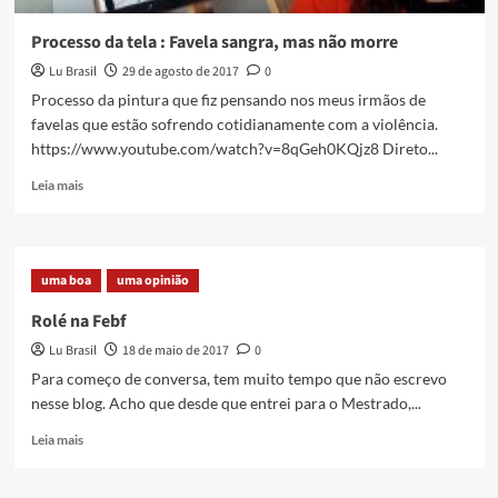
Processo da tela : Favela sangra, mas não morre
Lu Brasil
29 de agosto de 2017
0
Processo da pintura que fiz pensando nos meus irmãos de
favelas que estão sofrendo cotidianamente com a violência.
https://www.youtube.com/watch?v=8qGeh0KQjz8 Direto...
Read
Leia mais
more
about
Processo
da
uma boa
uma opinião
tela
:
Rolé na Febf
Favela
Lu Brasil
18 de maio de 2017
0
sangra,
mas
Para começo de conversa, tem muito tempo que não escrevo
não
nesse blog. Acho que desde que entrei para o Mestrado,...
morre
Read
Leia mais
more
about