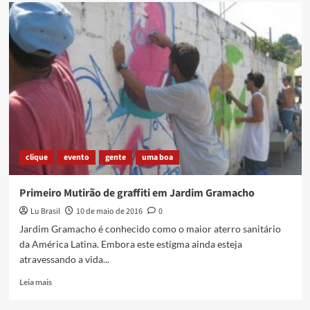
Rolé
na
Febf
clique
evento
gente
uma boa
Primeiro Mutirão de graffiti em Jardim Gramacho
Lu Brasil
10 de maio de 2016
0
Jardim Gramacho é conhecido como o maior aterro sanitário
da América Latina. Embora este estigma ainda esteja
atravessando a vida...
Read
Leia mais
more
about