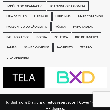
IMPÉRIO DO GRAMACHO
JOÃOZINHO DA GOMEIA
LIRA DE OURO
LU BRASIL
LURDINHA
MATE COM ANGU
MUSEU VIVO DO SÃO BENTO
MÚSICA
PAPO CAXIAS
PAULLO RAMOS
POESIA
POLÍTICA
RIO DE JANEIRO
SAMBA
SAMBA CAXIENSE
SÃO BENTO
TEATRO
VILA OPERÁRIA
lurdinha.org © alguns direitos reservados.
|
CoverNews
by
AF themes.