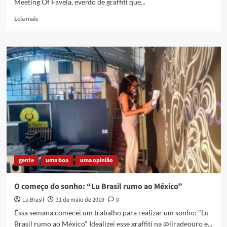
Meeting Of Favela, evento de graffiti que...
Read
Leia mais
more
about
Estreia
na
rede
o
documentário
Cartograffias
do
MoF
X,
sobre
o
Meeting
gente
uma boa
uma opinião
Of
Favela
O começo do sonho: “Lu Brasil rumo ao México”
Lu Brasil
31 de maio de 2019
0
Essa semana comecei um trabalho para realizar um sonho: "Lu
Brasil rumo ao México" Idealizei esse graffiti na @liradeouro e...