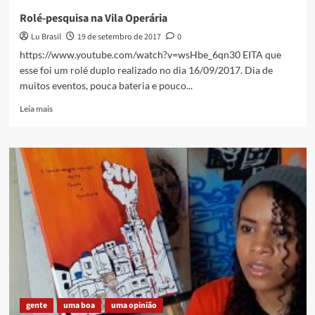
Rolé-pesquisa na Vila Operária
Lu Brasil
19 de setembro de 2017
0
https://www.youtube.com/watch?v=wsHbe_6qn30 EITA que
esse foi um rolé duplo realizado no dia 16/09/2017. Dia de
muitos eventos, pouca bateria e pouco...
Read
Leia mais
more
about
Rolé-
pesquisa
na
Vila
Operária
gente
uma boa
uma opinião