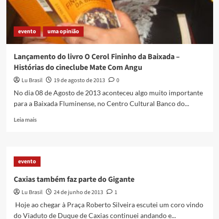
evento
uma opinião
Lançamento do livro O Cerol Fininho da Baixada –
Histórias do cineclube Mate Com Angu
Lu Brasil
19 de agosto de 2013
0
No dia 08 de Agosto de 2013 aconteceu algo muito importante
para a Baixada Fluminense, no Centro Cultural Banco do...
Read
Leia mais
more
about
Lançamento
do
evento
livro
O
Caxias também faz parte do Gigante
Cerol
Lu Brasil
24 de junho de 2013
1
Fininho
da
Hoje ao chegar à Praça Roberto Silveira escutei um coro vindo
Baixada
do Viaduto de Duque de Caxias continuei andando e...