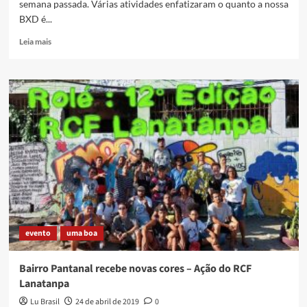
semana passada. Várias atividades enfatizaram o quanto a nossa
BXD é...
Read
Leia mais
more
about
De
onde
nascem
os
fortes?
Da
Baixada
Fluminense,
da
Periferia
evento
uma boa
Bairro Pantanal recebe novas cores – Ação do RCF
Lanatanpa
Lu Brasil
24 de abril de 2019
0