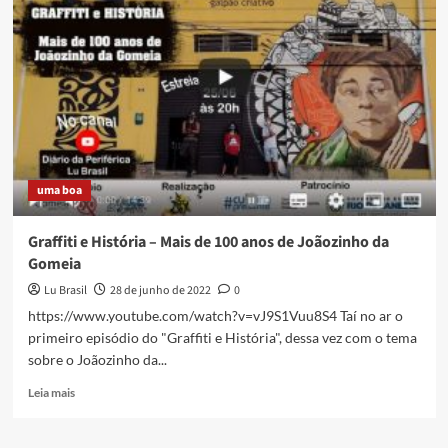
CDVida,
ong
pioneira
no
atendimento
a
mulheres
em
situação
de
uma boa
violência
na
Baixada
Graffiti e História – Mais de 100 anos de Joãozinho da
Gomeia
Lu Brasil
28 de junho de 2022
0
https://www.youtube.com/watch?v=vJ9S1Vuu8S4 Taí no ar o
primeiro episódio do "Graffiti e História", dessa vez com o tema
sobre o Joãozinho da...
Read
Leia mais
more
about
Graffiti