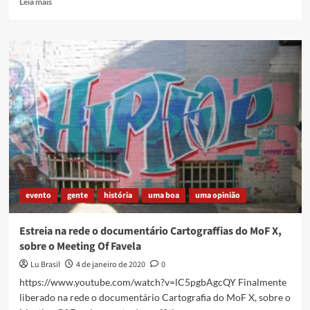
Leia mais
more
about
1º
Mutirão
de
Graffiti
do
Morro
do
Sapo
–
Rolé
da
Periférica,
evento
gente
história
uma boa
uma opinião
com
Lu
Brasil
Estreia na rede o documentário Cartograffias do MoF X,
sobre o Meeting Of Favela
Lu Brasil
4 de janeiro de 2020
0
https://www.youtube.com/watch?v=lC5pgbAgcQY Finalmente
liberado na rede o documentário Cartografia do MoF X, sobre o