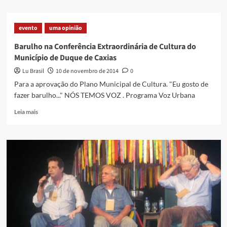
about
Circuito
MTB
evento
uma opinião
de
Favelas
Barulho na Conferência Extraordinária de Cultura do
na
Município de Duque de Caxias
Vila
Operária
Lu Brasil
10 de novembro de 2014
0
Para a aprovação do Plano Municipal de Cultura. "Eu gosto de
fazer barulho..." NÓS TEMOS VOZ . Programa Voz Urbana
Read
Leia mais
more
about
Barulho
na
Conferência
Extraordinária
de
Cultura
do
Município
de
Duque