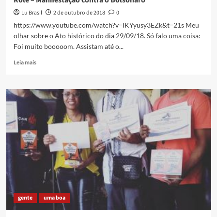
Rolé – Manifestação contra o Bolsonaro
do
Lu Brasil
2 de outubro de 2018
0
Sol
sem
https://www.youtube.com/watch?v=IKYyusy3EZk&t=21s Meu
Dó
olhar sobre o Ato histórico do dia 29/09/18. Só falo uma coisa:
–
Foi muito booooom. Assistam até o...
último
rolê
Read
Leia mais
do
more
ano
about
Rolé
–
Manifestação
contra
o
Bolsonaro
gente
uma boa