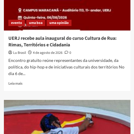
evento
uma boa
uma opinião
UERJ recebe aula inaugural do curso Cultura de Rua:
Rimas, Territórios e Cidadania
Lu Brasil
4 de agosto de 2026
0
Encontro gratuito reúne representantes da universidade, da
política, do hip-hop e de iniciativas culturais dos territórios No
dia 6 de...
Read
Leia mais
more
about
UERJ
recebe
aula
inaugural
do
curso
Cultura