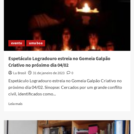
anos
da
Roda
Livre
de
Caxias,
exposição
evento
uma boa
de
graffiti
e
Espetáculo Logradouro estreia no Gomeia Galpão
muito
Criativo no próximo dia 04/02
conhecimento
político
Lu Brasil
31 de janeiro de 2023
0
e
Espetáculo Logradouro estreia no Gomeia Galpão Criativo no
cultural
próximo dia 04/02. Sinopse: Cercados por um grande conflito
civil, identificados como...
Read
Leia mais
more
about
Espetáculo
Logradouro
estreia