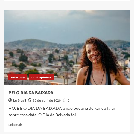
about
Inauguração
do
memorial
Emily
e
Rebecca
uma boa
uma opinião
PELO DIA DA BAIXADA!
Lu Brasil
30 de abril de 2020
0
HOJE É O DIA DA BAIXADA e não poderia deixar de falar
sobre essa data. O Dia da Baixada foi...
Read
Leia mais
more