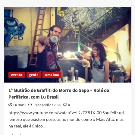
about
PELO
DIA
DA
BAIXADA!
evento
gente
uma boa
1º Mutirão de Graffiti do Morro do Sapo – Rolé da
Periférica, com Lu Brasil
Lu Brasil
19 de abril de 2020
0
https://www.youtube.com/watch?v=IKkFZ81X-00 Sou feliz qd
lembro que existem pessoas no mundo como o Mais Alto, mas
na real, ele é único....
Read