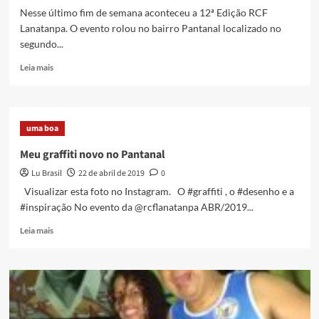
Nesse último fim de semana aconteceu a 12ª Edição RCF
Lanatanpa. O evento rolou no bairro Pantanal localizado no
segundo...
Read
Leia mais
more
about
Bairro
Pantanal
uma boa
recebe
novas
Meu graffiti novo no Pantanal
cores
Lu Brasil
22 de abril de 2019
0
–
Ação
Visualizar esta foto no Instagram. O #graffiti , o #desenho e a
do
#inspiração No evento da @rcflanatanpa ABR/2019...
RCF
Lanatanpa
Read
Leia mais
more
about
Meu
graffiti
novo
no