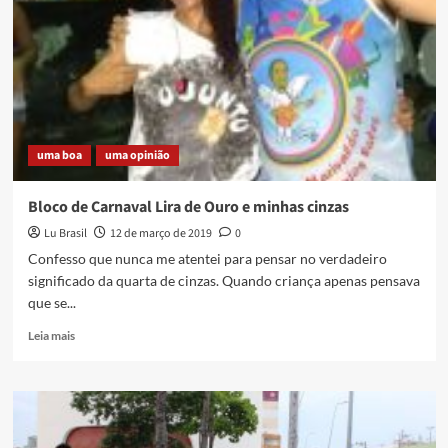
Pantanal
uma boa
uma opinião
Bloco de Carnaval Lira de Ouro e minhas cinzas
Lu Brasil
12 de março de 2019
0
Confesso que nunca me atentei para pensar no verdadeiro
significado da quarta de cinzas. Quando criança apenas pensava
que se...
Read
Leia mais
more
about
Bloco
de
Carnaval
Lira