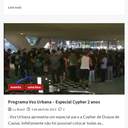
–
Histórias
Read
Leia mais
do
more
cineclube
about
Mate
Caxias
Com
também
Angu
faz
parte
do
Gigante
evento
uma boa
Programa Voz Urbana – Especial Cypher 2 anos
Lu Brasil
3 de abril de 2013
2
. Voz Urbana apresenta um especial para a Cypher de Duque de
Caxias. Infelizmente não foi possível colocar todas as...