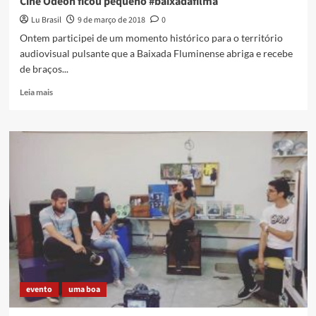
Cine Odeon ficou pequeno #baixadafilma
Lu Brasil
9 de março de 2018
0
Ontem participei de um momento histórico para o território
audiovisual pulsante que a Baixada Fluminense abriga e recebe
de braços...
Read
Leia mais
more
about
Cine
Odeon
ficou
pequeno
#baixadafilma
evento
uma boa