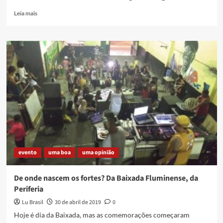
Read
Leia mais
more
about
O
começo
do
sonho:
“Lu
Brasil
rumo
ao
México”
evento
uma boa
uma opinião
De onde nascem os fortes? Da Baixada Fluminense, da
Periferia
Lu Brasil
30 de abril de 2019
0
Hoje é dia da Baixada, mas as comemorações começaram