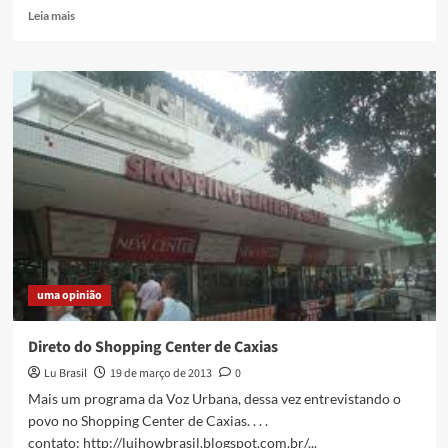
Read
Leia mais
more
about
Programa
Voz
Urbana
–
Especial
Cypher
2
anos
uma opinião
Direto do Shopping Center de Caxias
Lu Brasil
19 de março de 2013
0
Mais um programa da Voz Urbana, dessa vez entrevistando o
povo no Shopping Center de Caxias. . . .
contato: http://lujhowbrasil.blogspot.com.br/...