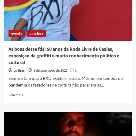
de
Rua:
Rimas,
Territórios
e
evento
uma boa
Cidadania
As boas desse fds: 50 anos da Roda Livre de Caxias,
exposição de graffiti e muito conhecimento político e
cultural
Lu Brasil
1 de setembro de 2023
0
Sempre falo que a BXD existe e resiste. Mesmo em tempos de
pandemia os fazedores de cultura não pararam as...
Read
Leia mais
more
about
As
boas
desse
fds:
50