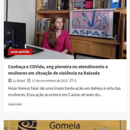
no
Gomeia
Galpão
Criativo
no
próximo
dia
04/02
uma opinião
Conheça o CDVida, ong pioneira no atendimento a
mulheres em situação de violência na Baixada
Lu Brasil
17 de novembro de 2022
0
Hoje Vamos falar de uma importante ação em defesa à vida das
mulheres. Essa ação acontece em Caxias através do...
Read
Leia mais
more
about
Conheça
o