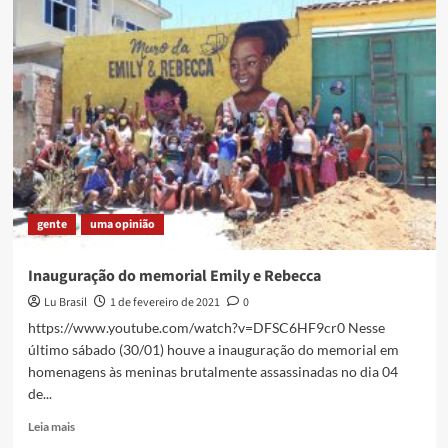
e
História
–
Mais
de
100
anos
de
Joãozinho
da
Gomeia
gente
uma opinião
Inauguração do memorial Emily e Rebecca
Lu Brasil
1 de fevereiro de 2021
0
https://www.youtube.com/watch?v=DFSC6HF9cr0 Nesse
último sábado (30/01) houve a inauguração do memorial em
homenagens às meninas brutalmente assassinadas no dia 04
de...
Read
Leia mais
more