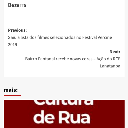
Bezerra
Post
Previous:
Saiu a lista dos filmes selecionados no Festival Vercine
navigation
2019
Next:
Bairro Pantanal recebe novas cores – Ação do RCF
Lanatanpa
mais: