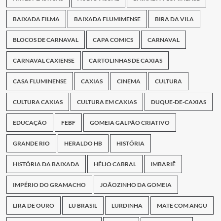
BAIXADA FILMA
BAIXADA FLUMIMENSE
BIRA DA VILA
BLOCOS DE CARNAVAL
CAPA COMICS
CARNAVAL
CARNAVAL CAXIENSE
CARTOLINHAS DE CAXIAS
CASA FLUMINENSE
CAXIAS
CINEMA
CULTURA
CULTURA CAXIAS
CULTURA EM CAXIAS
DUQUE-DE-CAXIAS
EDUCAÇÃO
FEBF
GOMEIA GALPÃO CRIATIVO
GRANDE RIO
HERALDO HB
HISTÓRIA
HISTÓRIA DA BAIXADA
HÉLIO CABRAL
IMBARIÊ
IMPÉRIO DO GRAMACHO
JOÃOZINHO DA GOMEIA
LIRA DE OURO
LU BRASIL
LURDINHA
MATE COM ANGU