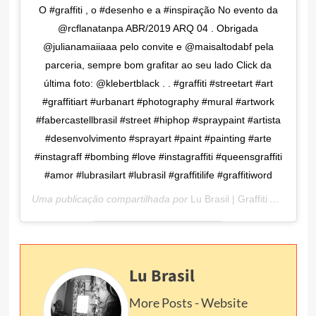
O #graffiti , o #desenho e a #inspiração No evento da
@rcflanatanpa ABR/2019 ARQ 04 . Obrigada
@julianamaiiaaa pelo convite e @maisaltodabf pela
parceria, sempre bom grafitar ao seu lado Click da
última foto: @klebertblack . . #graffiti #streetart #art
#graffitiart #urbanart #photography #mural #artwork
#fabercastellbrasil #street #hiphop #spraypaint #artista
#desenvolvimento #sprayart #paint #painting #arte
#instagraff #bombing #love #instagraffiti #queensgraffiti
#amor #lubrasilart #lubrasil #graffitilife #graffitiword
Uma publicação compartilhada por
Lu Brasil | Graffiti Artist
(@lu
Lu Brasil
More Posts
-
Website