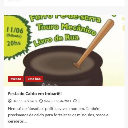
more
about
Ramal
Saracuruna
–
Raiz
da
Serra
evento
uma boa
Festa do Caldo em Imbariê!
Henrique Silveira
9 de junho de 2011
0
Nem só de filosofia e política vive o homem. Também
precisamos de caldo para fortalecer os músculos, ossos e
cérebros....