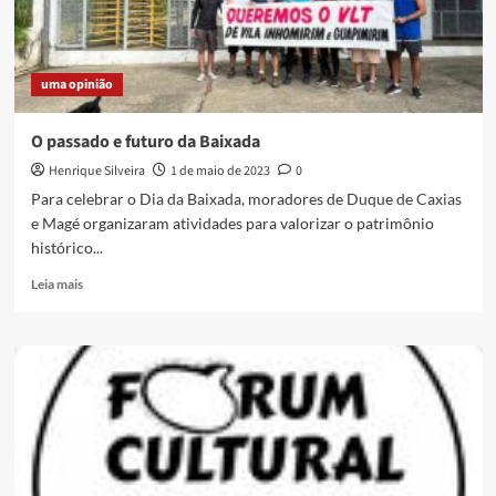
uma opinião
O passado e futuro da Baixada
Henrique Silveira
1 de maio de 2023
0
Para celebrar o Dia da Baixada, moradores de Duque de Caxias
e Magé organizaram atividades para valorizar o patrimônio
histórico...
Read
Leia mais
more
about
O
passado
e
futuro
da
Baixada