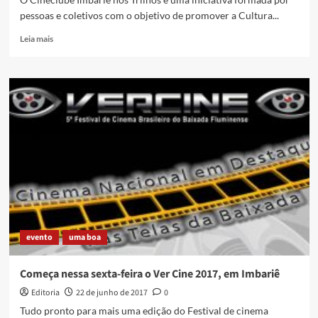
pessoas e coletivos com o objetivo de promover a Cultura...
Read
Leia mais
more
about
Vem
aí
o
lançamento
do
Cineclube
Imbariê
nos
Trilhos
evento
uma boa
Começa nessa sexta-feira o Ver Cine 2017, em Imbariê
Editoria
22 de junho de 2017
0
Tudo pronto para mais uma edição do Festival de cinema