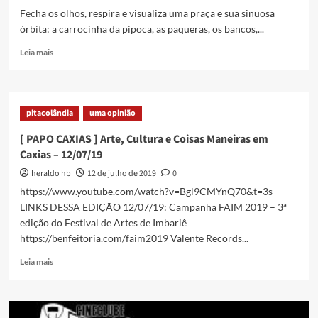
Imbariê,
Fecha os olhos, respira e visualiza uma praça e sua sinuosa
é
órbita: a carrocinha da pipoca, as paqueras, os bancos,...
nessa
sexta,
Read
Leia mais
dia
more
15!
about
É
DISSO,
pitacolândia
uma opinião
CARA
[ PAPO CAXIAS ] Arte, Cultura e Coisas Maneiras em
Caxias – 12/07/19
heraldo hb
12 de julho de 2019
0
https://www.youtube.com/watch?v=Bgl9CMYnQ70&t=3s
LINKS DESSA EDIÇÃO 12/07/19: Campanha FAIM 2019 – 3ª
edição do Festival de Artes de Imbariê
https://benfeitoria.com/faim2019 Valente Records...
Read
Leia mais
more
about
[
PAPO