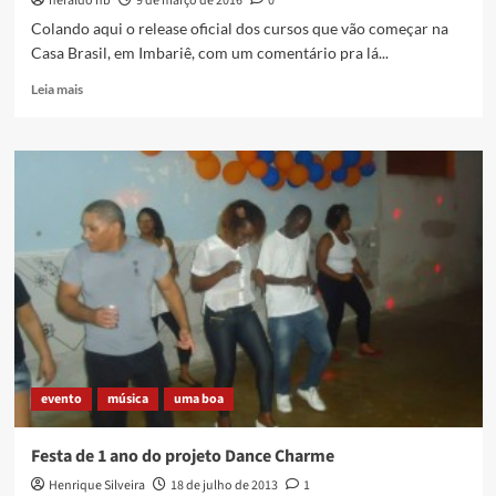
heraldo hb
9 de março de 2016
0
Colando aqui o release oficial dos cursos que vão começar na
Casa Brasil, em Imbariê, com um comentário pra lá...
Read
Leia mais
more
about
Casa
Brasil
de
Imbariê
abre
cursos
gratuitos
de
Teatro
e
Cinema
evento
música
uma boa
Festa de 1 ano do projeto Dance Charme
Henrique Silveira
18 de julho de 2013
1