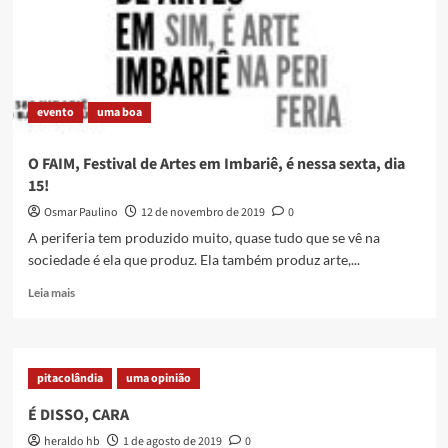
Festival
de
Artes
em
Imbariê
evento
uma boa
O FAIM, Festival de Artes em Imbariê, é nessa sexta, dia
15!
Osmar Paulino
12 de novembro de 2019
0
A periferia tem produzido muito, quase tudo que se vê na
sociedade é ela que produz. Ela também produz arte,...
Read
Leia mais
more
about
O
FAIM,
pitacolândia
uma opinião
Festival
de
É DISSO, CARA
Artes
heraldo hb
1 de agosto de 2019
0
em