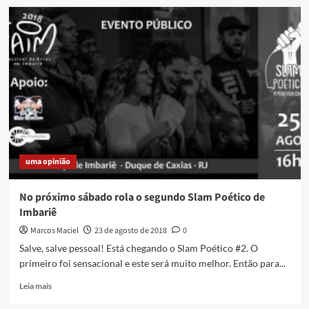
Cineclube
Imbariê
Nos
Trilhos
exibe
o
documentário
Nosso
Sagrado
uma opinião
No próximo sábado rola o segundo Slam Poético de
Imbariê
Marcos Maciel
23 de agosto de 2018
0
Salve, salve pessoal! Está chegando o Slam Poético #2. O
primeiro foi sensacional e este será muito melhor. Então para...
Read
Leia mais
more