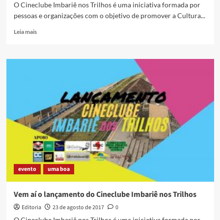
O Cineclube Imbariê nos Trilhos é uma iniciativa formada por
pessoas e organizações com o objetivo de promover a Cultura...
Read
Leia mais
more
about
Manifesto
do
Cineclube
Imbariê
nos
Trilhos
evento
uma boa
Vem aí o lançamento do Cineclube Imbariê nos Trilhos
Editoria
23 de agosto de 2017
0
O Cineclube Imbariê nos Trilhos é uma iniciativa formada por