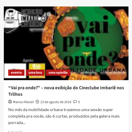
about
No
próximo
sábado
rola
o
segundo
Slam
Poético
de
Imbariê
evento
uma boa
uma opinião
“Vai pra onde?” – nova exibição do Cineclube Imbariê nos
Trilhos
Marcos Maciel
23 de agosto de 2018
0
No mês da mobilidade urbana trazemos uma sessão super
completa pra vocês, são 6 curtas, produzidos pela galera mais
porrada...
Read