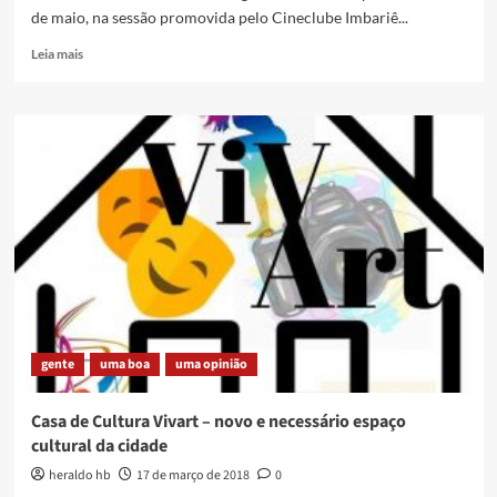
de maio, na sessão promovida pelo Cineclube Imbariê...
Read
Leia mais
more
about
Cineclube
Imbariê
nos
Trilhos
recebe
Circuito
Baixada
Filma
gente
uma boa
uma opinião
Casa de Cultura Vivart – novo e necessário espaço
cultural da cidade
heraldo hb
17 de março de 2018
0