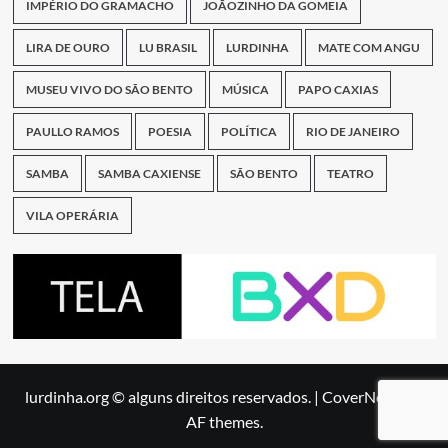
IMPÉRIO DO GRAMACHO
JOÃOZINHO DA GOMEIA
LIRA DE OURO
LU BRASIL
LURDINHA
MATE COM ANGU
MUSEU VIVO DO SÃO BENTO
MÚSICA
PAPO CAXIAS
PAULLO RAMOS
POESIA
POLÍTICA
RIO DE JANEIRO
SAMBA
SAMBA CAXIENSE
SÃO BENTO
TEATRO
VILA OPERÁRIA
lurdinha.org © alguns direitos reservados.
|
CoverNews
by
AF themes.