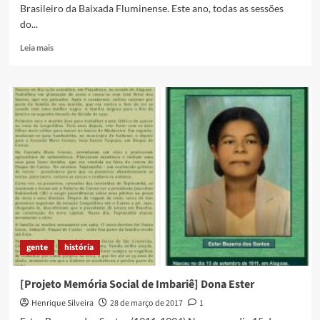
Brasileiro da Baixada Fluminense. Este ano, todas as sessões
do...
Read
Leia mais
more
about
Começa
nessa
sexta-
feira
o
Ver
Cine
2017,
em
Imbariê
gente
história
[Projeto Memória Social de Imbariê] Dona Ester
Henrique Silveira
28 de março de 2017
1