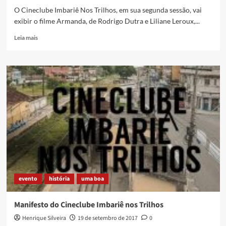
O Cineclube Imbariê Nos Trilhos, em sua segunda sessão, vai
exibir o filme Armanda, de Rodrigo Dutra e Liliane Leroux,...
Read
Leia mais
more
about
Próxima
sessão
do
Cineclube
Imbariê
Nos
Trilhos
será
no
dia
04/11
evento
história
uma boa
Manifesto do Cineclube Imbariê nos Trilhos
Henrique Silveira
19 de setembro de 2017
0