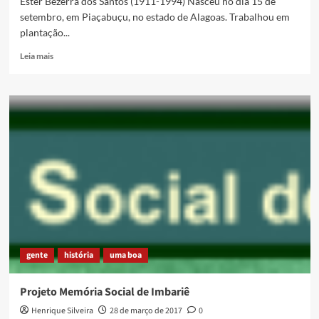
Ester Bezerra dos Santos (1911-1994) Nasceu no dia 15 de
setembro, em Piaçabuçu, no estado de Alagoas. Trabalhou em
plantação...
Read
Leia mais
more
about
[Projeto
Memória
Social
de
Imbariê]
Dona
Ester
gente
história
uma boa
Projeto Memória Social de Imbariê
Henrique Silveira
28 de março de 2017
0