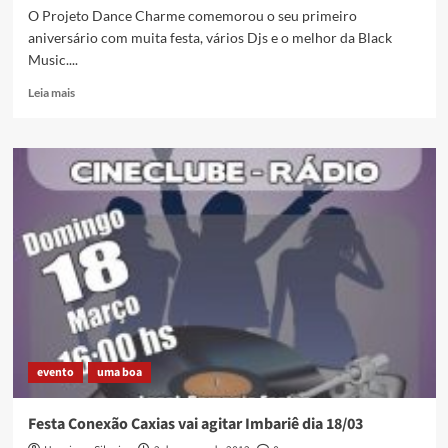
O Projeto Dance Charme comemorou o seu primeiro
aniversário com muita festa, vários Djs e o melhor da Black
Music....
Read
Leia mais
more
about
Festa
de
1
ano
do
projeto
Dance
Charme
evento
uma boa
Festa Conexão Caxias vai agitar Imbariê dia 18/03