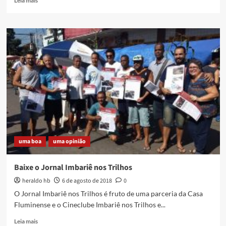
Leia mais
more
about
“Vai
pra
onde?”
–
nova
exibição
do
Cineclube
Imbariê
nos
Trilhos
uma boa
uma opinião
Baixe o Jornal Imbariê nos Trilhos
heraldo hb
6 de agosto de 2018
0
O Jornal Imbariê nos Trilhos é fruto de uma parceria da Casa
Fluminense e o Cineclube Imbariê nos Trilhos e...
Read
Leia mais