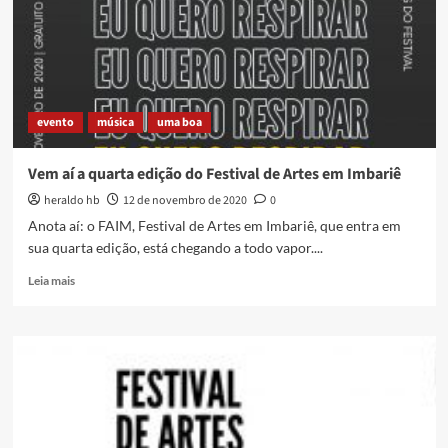
DE
IMBARIÊ
evento
música
uma boa
Vem aí a quarta edição do Festival de Artes em Imbariê
heraldo hb
12 de novembro de 2020
0
Anota aí: o FAIM, Festival de Artes em Imbariê, que entra em
sua quarta edição, está chegando a todo vapor....
Read
Leia mais
more
about
Vem
aí
a
quarta
edição
do