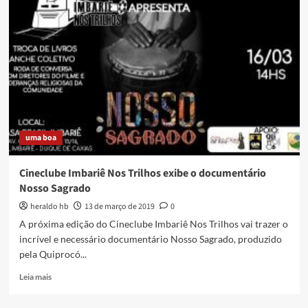
CAXIAS
]
Arte,
Cultura
e
Coisas
Maneiras
em
Caxias
–
uma boa
12/07/19
Cineclube Imbariê Nos Trilhos exibe o documentário
Nosso Sagrado
heraldo hb
13 de março de 2019
0
A próxima edição do Cineclube Imbariê Nos Trilhos vai trazer o
incrível e necessário documentário Nosso Sagrado, produzido
pela Quiprocó...
Read
Leia mais
more
about