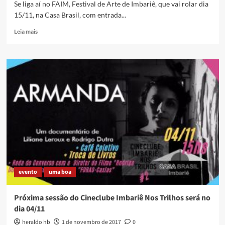
Se liga aí no FAIM, Festival de Arte de Imbariê, que vai rolar dia
15/11, na Casa Brasil, com entrada...
Read
Leia mais
more
about
Festival
de
Arte
de
Imbariê
acontece
dia
15/11,
na
Casa
Brasil
evento
uma boa
Próxima sessão do Cineclube Imbariê Nos Trilhos será no
dia 04/11
heraldo hb
1 de novembro de 2017
0