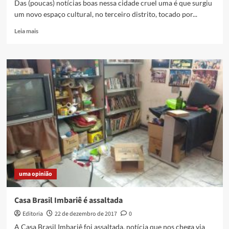
Das (poucas) notícias boas nessa cidade cruel uma é que surgiu
um novo espaço cultural, no terceiro distrito, tocado por...
Read
Leia mais
more
about
Casa
de
Cultura
Vivart
–
novo
e
necessário
espaço
cultural
da
cidade
uma opinião
Casa Brasil Imbariê é assaltada
Editoria
22 de dezembro de 2017
0
A Casa Brasil Imbariê foi assaltada, notícia que nos chega via