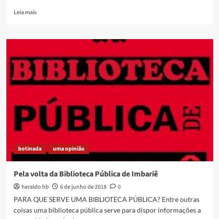
Read
Leia mais
more
about
Lançamento
do
Jornal
Imbariê
nos
Trilhos
e
do
movimento
#RioporInteiro
na
feira
botinada
uma opinião
de
Imbariê
Pela volta da Biblioteca Pública de Imbariê
heraldo hb
6 de junho de 2018
0
PARA QUE SERVE UMA BIBLIOTECA PÚBLICA? Entre outras
coisas uma biblioteca pública serve para dispor informações a