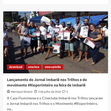
more
about
Baixe
o
Jornal
Imbariê
nos
Trilhos
download
uma boa
uma opinião
Lançamento do Jornal Imbariê nos Trilhos e do
movimento #RioporInteiro na feira de Imbariê
Henrique Silveira
3 de julho de 2018
0
A Casa Fluminense e o Cineclube Imbariê nos Trilhos lançaram
o Jornal Imbariê nos Trilhos e o Movimento #RioporInteiro,
na...