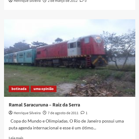
Henrique Silveira
2 de março de 2012
0
botinada
uma opinião
Ramal Saracuruna – Raiz da Serra
Henrique Silveira
7 de agosto de 2011
1
Copa do Mundo e Olimpíadas. O Rio de Janeiro possui uma
puta agenda internacional e esse é um ótimo...
Read
Leia mais