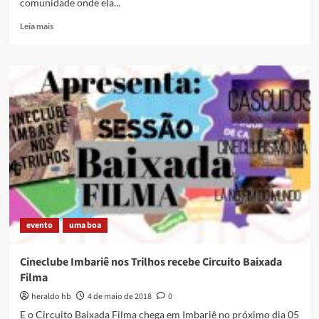
comunidade onde ela...
Read
Leia mais
more
about
Pela
volta
da
Biblioteca
Pública
de
Imbariê
evento
uma boa
Cineclube Imbariê nos Trilhos recebe Circuito Baixada
Filma
heraldo hb
4 de maio de 2018
0
E o Circuito Baixada Filma chega em Imbariê no próximo dia 05