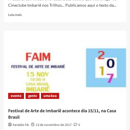
Cineclube Imbariê nos Trilhos... Publicamos aqui o texto da...
Read
Leia mais
more
about
Casa
Brasil
Imbariê
é
assaltada
evento
gente
uma boa
Festival de Arte de Imbariê acontece dia 15/11, na Casa
Brasil
heraldo hb
13 de novembro de 2017
0