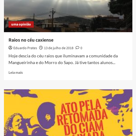
Caxias
uma opinião
Raios no céu caxiense
Eduardo Prates
13 de julho de 2018
0
Hoje descia do céu raios que iluminavam a comunidade da
Mangueirinha e do Morro do Sapo. Já tive tantos alunos...
Read
Leia mais
more
about
Raios
no
céu
caxiense