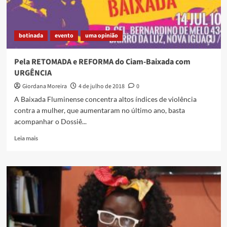
botinada
evento
uma opinião
Pela RETOMADA e REFORMA do Ciam-Baixada com
URGÊNCIA
Giordana Moreira
4 de julho de 2018
0
A Baixada Fluminense concentra altos índices de violência
contra a mulher, que aumentaram no último ano, basta
acompanhar o Dossiê...
Read
Leia mais
more
about
Pela
RETOMADA
e
REFORMA
do
Ciam-
Baixada