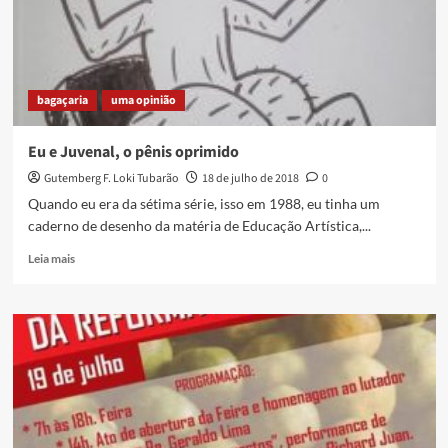
bagaçaria
uma opinião
Eu e Juvenal, o pênis oprimido
Gutemberg F. Loki Tubarão
18 de julho de 2018
0
Quando eu era da sétima série, isso em 1988, eu tinha um
caderno de desenho da matéria de Educação Artística,...
Read
Leia mais
more
about
Eu
e
Juvenal,
o
pênis
oprimido