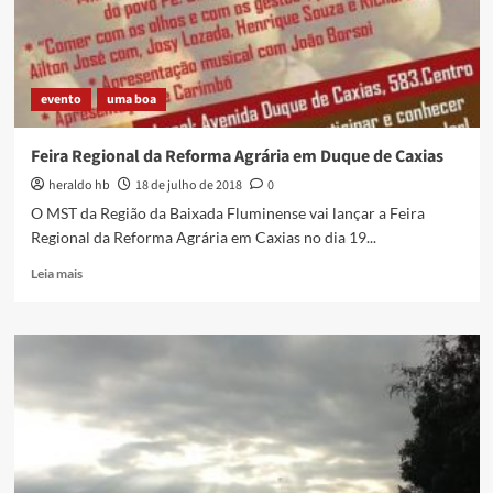
evento
uma boa
Feira Regional da Reforma Agrária em Duque de Caxias
heraldo hb
18 de julho de 2018
0
O MST da Região da Baixada Fluminense vai lançar a Feira
Regional da Reforma Agrária em Caxias no dia 19...
Read
Leia mais
more
about
Feira
Regional
da
Reforma
Agrária
em
Duque
de