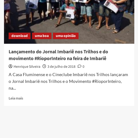
download
uma boa
uma opinião
Lançamento do Jornal Imbariê nos Trilhos e do
movimento #RioporInteiro na feira de Imbariê
Henrique Silveira
3 de julho de 2018
0
A Casa Fluminense e o Cineclube Imbariê nos Trilhos lançaram
o Jornal Imbariê nos Trilhos e o Movimento #RioporInteiro,
na...
Read
Leia mais
more
about
Lançamento
do
Jornal
Imbariê