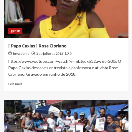
com
URGÊNCIA
gente
[ Papo Caxias ] Rose Cipriano
heraldo hb
3 de julho de 2018
0
https://www.youtube.com/watch?v=mbJedxb32qw&t=200s O
Papo Caxias dessa vez entrevista a professora e ativista Rose
Cipriano. Gravado em junho de 2018.
Read
Leia mais
more
about
[
Papo
Caxias
]
Rose
Cipriano