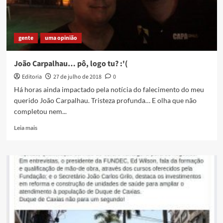
gente
uma opinião
João Carpalhau… pô, logo tu? :'(
Editoria
27 de julho de 2018
0
Há horas ainda impactado pela notícia do falecimento do meu
querido João Carpalhau. Tristeza profunda… E olha que não
completou nem...
Read
Leia mais
more
about
João
Carpalhau…
pô,
logo
tu?
:'(