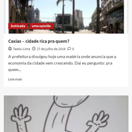
botinada
uma opinião
Caxias – cidade rica pra quem?
Tadeu Lima
27 de julho de 2018
0
A prefeitura divulgou hoje uma matéria onde anuncia que a
economia da cidade vem crescendo. Daí eu pergunto: pra
quem...
Read
Leia mais
more
about
Caxias
–
cidade
rica
pra
quem?