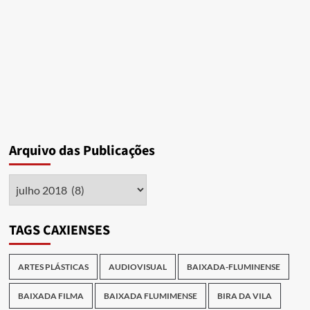
nos
Trilhos
e
do
movimento
#RioporInteiro
na
feira
de
Imbariê
Arquivo das Publicações
Arquivo
das
Publicações
TAGS CAXIENSES
ARTES PLÁSTICAS
AUDIOVISUAL
BAIXADA-FLUMINENSE
BAIXADA FILMA
BAIXADA FLUMIMENSE
BIRA DA VILA