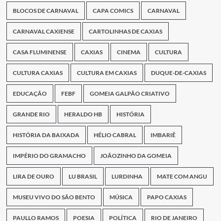
BLOCOS DE CARNAVAL
CAPA COMICS
CARNAVAL
CARNAVAL CAXIENSE
CARTOLINHAS DE CAXIAS
CASA FLUMINENSE
CAXIAS
CINEMA
CULTURA
CULTURA CAXIAS
CULTURA EM CAXIAS
DUQUE-DE-CAXIAS
EDUCAÇÃO
FEBF
GOMEIA GALPÃO CRIATIVO
GRANDE RIO
HERALDO HB
HISTÓRIA
HISTÓRIA DA BAIXADA
HÉLIO CABRAL
IMBARIÊ
IMPÉRIO DO GRAMACHO
JOÃOZINHO DA GOMEIA
LIRA DE OURO
LU BRASIL
LURDINHA
MATE COM ANGU
MUSEU VIVO DO SÃO BENTO
MÚSICA
PAPO CAXIAS
PAULLO RAMOS
POESIA
POLÍTICA
RIO DE JANEIRO