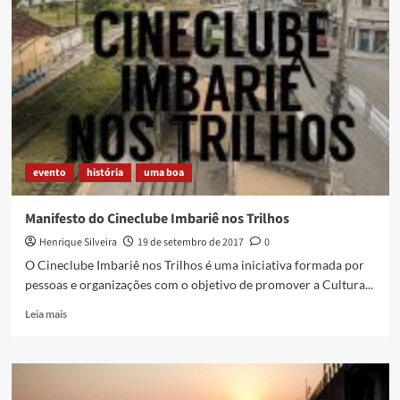
o
10°
Fórum
Rio
–
Convergências
para
2018
evento
história
uma boa
Manifesto do Cineclube Imbariê nos Trilhos
Henrique Silveira
19 de setembro de 2017
0
O Cineclube Imbariê nos Trilhos é uma iniciativa formada por
pessoas e organizações com o objetivo de promover a Cultura...
Read
Leia mais
more
about
Manifesto
do
Cineclube