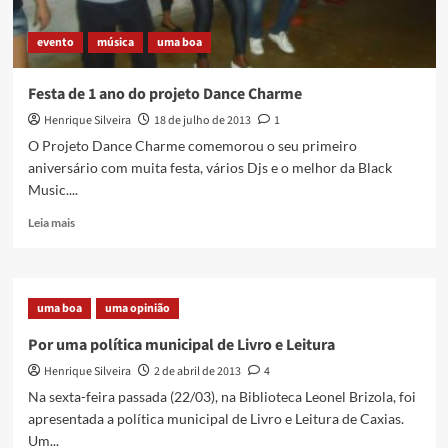
evento
música
uma boa
Festa de 1 ano do projeto Dance Charme
Henrique Silveira
18 de julho de 2013
1
O Projeto Dance Charme comemorou o seu primeiro
aniversário com muita festa, vários Djs e o melhor da Black
Music....
Read
Leia mais
more
about
Festa
de
uma boa
uma opinião
1
ano
Por uma política municipal de Livro e Leitura
do
Henrique Silveira
2 de abril de 2013
4
projeto
Dance
Na sexta-feira passada (22/03), na Biblioteca Leonel Brizola, foi
Charme
apresentada a política municipal de Livro e Leitura de Caxias.
Um...