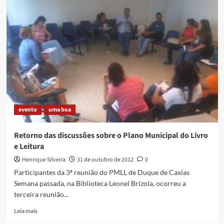
evento
uma boa
Retorno das discussões sobre o Plano Municipal do Livro
e Leitura
Henrique Silveira
31 de outubro de 2012
0
Participantes da 3ª reunião do PMLL de Duque de Caxias
Semana passada, na Biblioteca Leonel Brizola, ocorreu a
terceira reunião...
Read
Leia mais
more