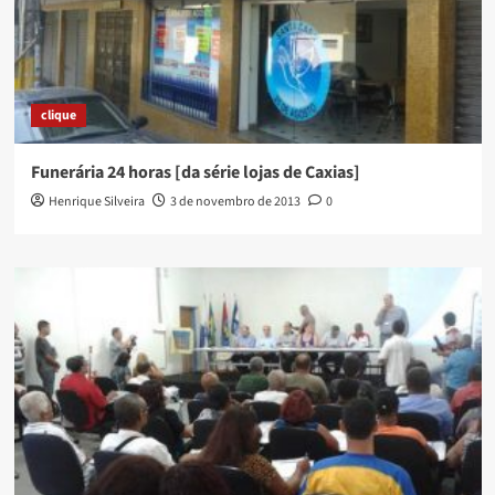
Leitura)
em
Duque
de
Caxias:
clique
balanço
de
2013
Funerária 24 horas [da série lojas de Caxias]
e
Henrique Silveira
3 de novembro de 2013
0
desafios
de
2014