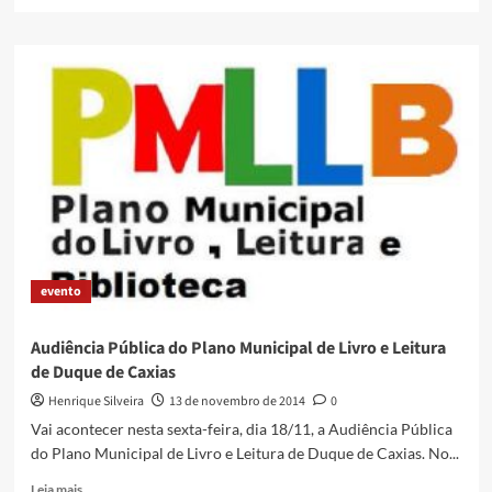
more
about
Curso
de
Segurança
Pública
e
Cidadã
na
Baixada
Fluminense
–
conheça
a
evento
ideia
Audiência Pública do Plano Municipal de Livro e Leitura
de Duque de Caxias
Henrique Silveira
13 de novembro de 2014
0
Vai acontecer nesta sexta-feira, dia 18/11, a Audiência Pública
do Plano Municipal de Livro e Leitura de Duque de Caxias. No...
Read
Leia mais