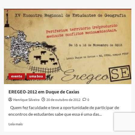
about
Retorno
das
discussões
sobre
o
Plano
Municipal
do
Livro
e
Leitura
evento
uma boa
EREGEO-2012 em Duque de Caxias
Henrique Silveira
20 de outubro de 2012
0
Quem fez faculdade e teve a oportunidade de participar de
encontros de estudantes sabe que essa é uma das...
Read
Leia mais
more
about