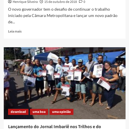
Henrique Silveira
15 de outubro de 2018
0
viver
…
O novo governador tem o desafio de continuar o trabalho
iniciado pela Câmara Metropolitana e lançar um novo padrão
de...
Read
Leia mais
more
about
Integração
metropolitana
download
uma boa
uma opinião
Lançamento do Jornal Imbariê nos Trilhos e do