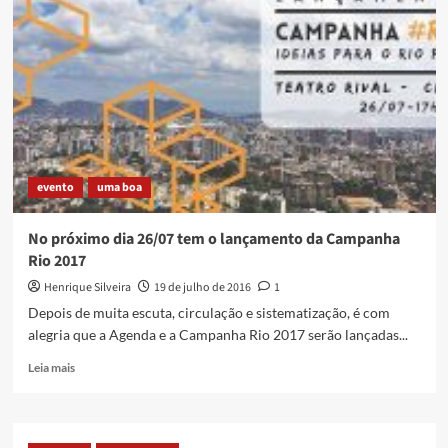
de
Imbariê
evento
uma boa
No próximo dia 26/07 tem o lançamento da Campanha
Rio 2017
Henrique Silveira
19 de julho de 2016
1
Depois de muita escuta, circulação e sistematização, é com
alegria que a Agenda e a Campanha Rio 2017 serão lançadas...
Read
Leia mais
more
about
No
próximo