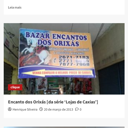
Read
Leia mais
more
about
Por
uma
política
municipal
de
Livro
e
Leitura
clique
Encanto dos Orixás [da série ‘Lojas de Caxias’]
Henrique Silveira
20 de março de 2013
0