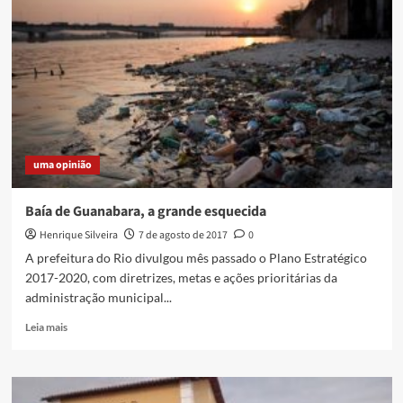
Imbariê
nos
Trilhos
uma opinião
Baía de Guanabara, a grande esquecida
Henrique Silveira
7 de agosto de 2017
0
A prefeitura do Rio divulgou mês passado o Plano Estratégico
2017-2020, com diretrizes, metas e ações prioritárias da
administração municipal...
Read
Leia mais
more
about
Baía
de