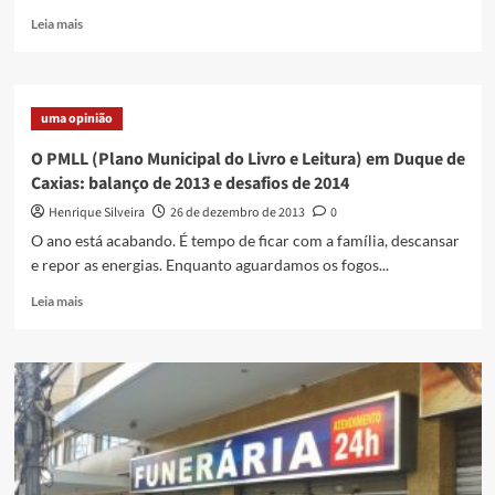
Read
Leia mais
more
about
Casa
Fluminense
uma opinião
lança
versão
O PMLL (Plano Municipal do Livro e Leitura) em Duque de
preliminar
Caxias: balanço de 2013 e desafios de 2014
da
Agenda
Henrique Silveira
26 de dezembro de 2013
0
Rio
O ano está acabando. É tempo de ficar com a família, descansar
2017
e repor as energias. Enquanto aguardamos os fogos...
em
Caxias
Read
Leia mais
more
about
O
PMLL
(Plano
Municipal
do
Livro
e