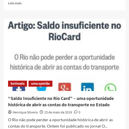
Fluminense
Read
Leia mais
more
about
[NOTA]
Governador
exclui
representantes
da
sociedade
civil
do
Conselho
Consultivo
da
Câmara
botinada
uma opinião
Metropolitana
“Saldo Insuficiente no Rio Card” – uma oportunidade
histórica de abrir as contas do transporte no Estado
Henrique Silveira
23 de maio de 2019
0
O Rio não pode perder a oportunidade histórica de abrir as
contas do transporte. Ontem foi publicado no jornal O...