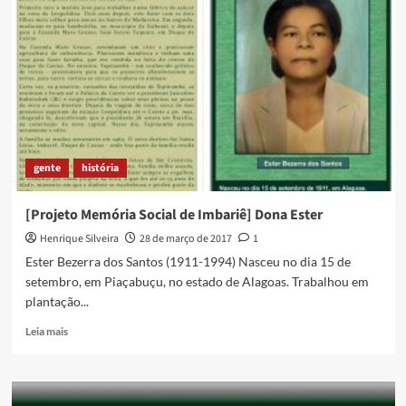
de
fim
de
férias
gente
história
[Projeto Memória Social de Imbariê] Dona Ester
Henrique Silveira
28 de março de 2017
1
Ester Bezerra dos Santos (1911-1994) Nasceu no dia 15 de
setembro, em Piaçabuçu, no estado de Alagoas. Trabalhou em
plantação...
Read
Leia mais
more
about
[Projeto
Memória