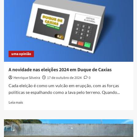
uma opinião
A novidade nas eleições 2024 em Duque de Caxias
Henrique Silveira
17 de outubro de 2024
0
Cada eleição é como um vulcão em erupção, com as forças
políticas se espalhando como a lava pelo terreno. Quando...
Read
Leia mais
more
about
A
novidade
nas
eleições