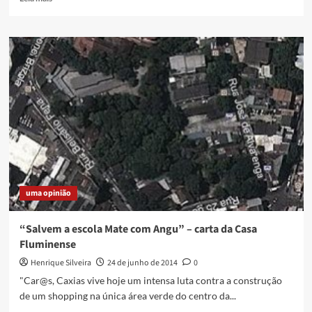
more
about
Audiência
Pública
do
Plano
Municipal
de
Livro
e
Leitura
de
Duque
de
uma opinião
Caxias
“Salvem a escola Mate com Angu” – carta da Casa
Fluminense
Henrique Silveira
24 de junho de 2014
0
"Car@s, Caxias vive hoje um intensa luta contra a construção
de um shopping na única área verde do centro da...