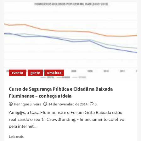
Baixada,
a
fronteira
da
segurança
pública
evento
gente
uma boa
Curso de Segurança Pública e Cidadã na Baixada
Fluminense – conheça a ideia
Henrique Silveira
14 de novembro de 2014
0
Amig@s, a Casa Fluminense e o Forum Grita Baixada estão
realizando o seu 1° Crowdfunding, - financiamento coletivo
pela internet...
Read
Leia mais