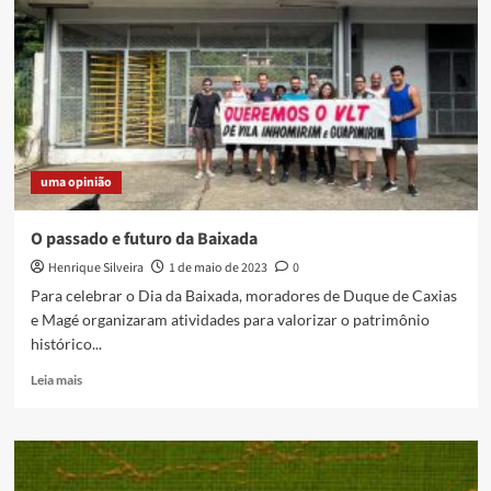
2024
em
Duque
de
Caxias
uma opinião
O passado e futuro da Baixada
Henrique Silveira
1 de maio de 2023
0
Para celebrar o Dia da Baixada, moradores de Duque de Caxias
e Magé organizaram atividades para valorizar o patrimônio
histórico...
Read
Leia mais
more
about
O
passado
e