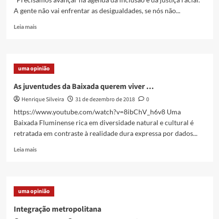
A gente não vai enfrentar as desigualdades, se nós não...
Read
Leia mais
more
about
Racismo,
investimento
uma opinião
social
privado
As juventudes da Baixada querem viver …
e
Henrique Silveira
31 de dezembro de 2018
0
democracia
https://www.youtube.com/watch?v=8ibChV_h6v8 Uma
Baixada Fluminense rica em diversidade natural e cultural é
retratada em contraste à realidade dura expressa por dados...
Read
Leia mais
more
about
As
juventudes
uma opinião
da
Baixada
Integração metropolitana
querem