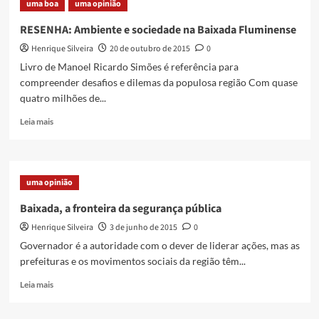
uma boa
uma opinião
dia
26/07
RESENHA: Ambiente e sociedade na Baixada Fluminense
tem
Henrique Silveira
20 de outubro de 2015
0
o
lançamento
Livro de Manoel Ricardo Simões é referência para
da
compreender desafios e dilemas da populosa região Com quase
Campanha
quatro milhões de...
Rio
2017
Read
Leia mais
more
about
RESENHA:
Ambiente
uma opinião
e
sociedade
Baixada, a fronteira da segurança pública
na
Henrique Silveira
3 de junho de 2015
0
Baixada
Fluminense
Governador é a autoridade com o dever de liderar ações, mas as
prefeituras e os movimentos sociais da região têm...
Read
Leia mais
more
about