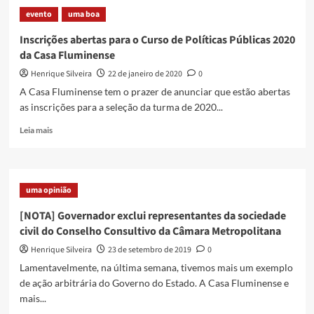
da
evento
uma boa
Desigualdade
disponível
Inscrições abertas para o Curso de Políticas Públicas 2020
para
da Casa Fluminense
download
Henrique Silveira
22 de janeiro de 2020
0
A Casa Fluminense tem o prazer de anunciar que estão abertas
as inscrições para a seleção da turma de 2020...
Read
Leia mais
more
about
Inscrições
abertas
uma opinião
para
o
[NOTA] Governador exclui representantes da sociedade
Curso
civil do Conselho Consultivo da Câmara Metropolitana
de
Políticas
Henrique Silveira
23 de setembro de 2019
0
Públicas
Lamentavelmente, na última semana, tivemos mais um exemplo
2020
de ação arbitrária do Governo do Estado. A Casa Fluminense e
da
mais...
Casa