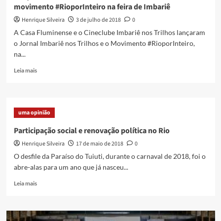
movimento #RioporInteiro na feira de Imbariê
Henrique Silveira
3 de julho de 2018
0
A Casa Fluminense e o Cineclube Imbariê nos Trilhos lançaram
o Jornal Imbariê nos Trilhos e o Movimento #RioporInteiro,
na...
Read
Leia mais
more
about
Lançamento
do
uma opinião
Jornal
Imbariê
Participação social e renovação política no Rio
nos
Henrique Silveira
17 de maio de 2018
0
Trilhos
e
O desfile da Paraíso do Tuiuti, durante o carnaval de 2018, foi o
do
abre-alas para um ano que já nasceu...
movimento
#RioporInteiro
Read
Leia mais
na
more
feira
about
de
Participação
Imbariê
social