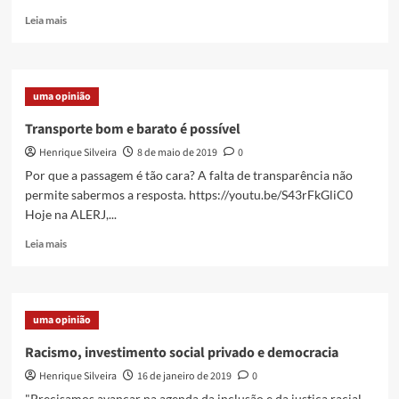
Read
Leia mais
more
about
“Saldo
Insuficiente
uma opinião
no
Rio
Transporte bom e barato é possível
Card”
Henrique Silveira
8 de maio de 2019
0
–
uma
Por que a passagem é tão cara? A falta de transparência não
oportunidade
permite sabermos a resposta. https://youtu.be/S43rFkGliC0
histórica
Hoje na ALERJ,...
de
abrir
Read
Leia mais
as
more
contas
about
do
Transporte
transporte
bom
uma opinião
no
e
Estado
barato
Racismo, investimento social privado e democracia
é
Henrique Silveira
16 de janeiro de 2019
0
possível
"Precisamos avançar na agenda da inclusão e da justiça racial.