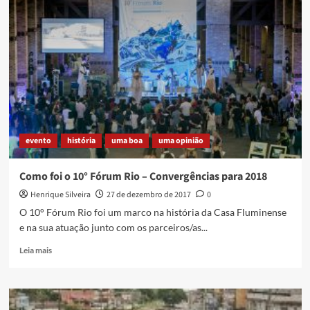
e
renovação
política
no
Rio
evento
história
uma boa
uma opinião
Como foi o 10° Fórum Rio – Convergências para 2018
Henrique Silveira
27 de dezembro de 2017
0
O 10° Fórum Rio foi um marco na história da Casa Fluminense
e na sua atuação junto com os parceiros/as...
Read
Leia mais
more
about
Como
foi