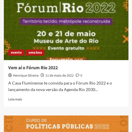
futuro
da
Baixada
evento
uma boa
Vem aí o Fórum Rio 2022
Henrique Silveira
11 de maio de 2022
0
A Casa Fluminense te convida para o Fórum Rio 2022 e o
lançamento da nova versão da Agenda Rio 2030...
Read
Leia mais
more
about
Vem
aí
o
Fórum