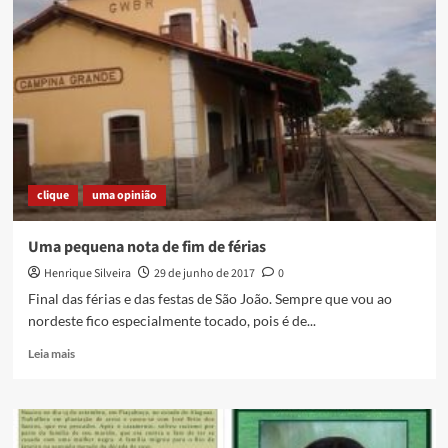
Guanabara,
a
grande
esquecida
clique
uma opinião
Uma pequena nota de fim de férias
Henrique Silveira
29 de junho de 2017
0
Final das férias e das festas de São João. Sempre que vou ao
nordeste fico especialmente tocado, pois é de...
Read
Leia mais
more
about
Uma
pequena
nota