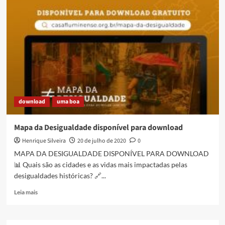
para
a
6°
edição
do
Curso
de
Políticas
Públicas
da
download
uma boa
Casa
Fluminense
Mapa da Desigualdade disponível para download
Henrique Silveira
20 de julho de 2020
0
MAPA DA DESIGUALDADE DISPONÍVEL PARA DOWNLOAD
📊 Quais são as cidades e as vidas mais impactadas pelas
desigualdades históricas? 🔗...
Read
Leia mais
more
about
Mapa