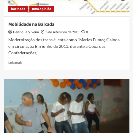
botinada
uma opinião
Mobilidade na Baixada
Henrique Silveira
6 de setembro de 2013
0
Modernização dos trens é lenta como “Marias Fumaça” ainda
em circulação Em junho de 2013, durante a Copa das
Confederações,...
Read
Leia mais
more
about
Mobilidade
na
Baixada