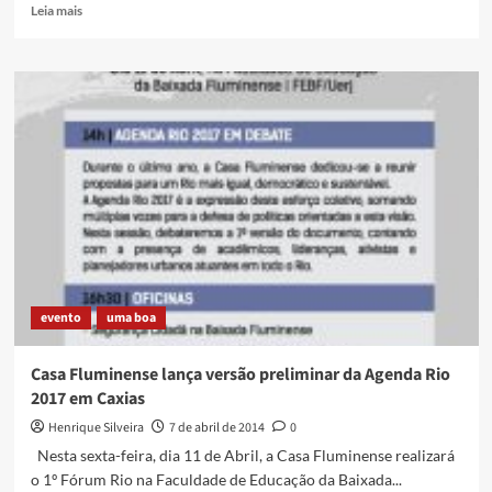
Read
Leia mais
more
about
“Salvem
a
escola
Mate
com
Angu”
–
carta
da
Casa
Fluminense
evento
uma boa
Casa Fluminense lança versão preliminar da Agenda Rio
2017 em Caxias
Henrique Silveira
7 de abril de 2014
0
Nesta sexta-feira, dia 11 de Abril, a Casa Fluminense realizará
o 1º Fórum Rio na Faculdade de Educação da Baixada...