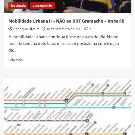
botinada
uma opinião
Mobilidade Urbana II – NÃO ao BRT Gramacho – Imbariê
Henrique Silveira
16 de setembro de 2013
2
A mobilidade urbana continua firme na pauta do dia. Nesse
final de semana dois fatos marcaram posição na construção
da...
Read
Leia mais
more
about
Mobilidade
Urbana
II
–
NÃO
ao
BRT
Gramacho
–
Imbariê