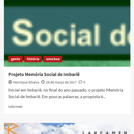
Social
de
Imbariê]
Dona
Ester
gente
história
uma boa
Projeto Memória Social de Imbariê
Henrique Silveira
28 de março de 2017
0
Iniciei em Imbariê, no final do ano passado, o projeto Memória
Social de Imbariê. Em poucas palavras, a proposta é...
Read
Leia mais
more
about
Projeto
Memória
Social