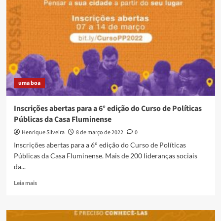
Rio
2022
uma boa
Inscrições abertas para a 6° edição do Curso de Políticas
Públicas da Casa Fluminense
Henrique Silveira
8 de março de 2022
0
Inscrições abertas para a 6° edição do Curso de Políticas
Públicas da Casa Fluminense. Mais de 200 lideranças sociais
da...
Read
Leia mais
more
about
Inscrições
abertas