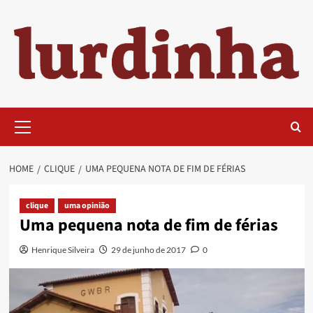
Skip
to
content
Primary
Menu
HOME
CLIQUE
UMA PEQUENA NOTA DE FIM DE FÉRIAS
clique
uma opinião
Uma pequena nota de fim de férias
Henrique Silveira
29 de junho de 2017
0