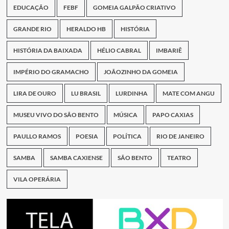
EDUCAÇÃO
FEBF
GOMEIA GALPÃO CRIATIVO
GRANDE RIO
HERALDO HB
HISTÓRIA
HISTÓRIA DA BAIXADA
HÉLIO CABRAL
IMBARIÊ
IMPÉRIO DO GRAMACHO
JOÃOZINHO DA GOMEIA
LIRA DE OURO
LU BRASIL
LURDINHA
MATE COM ANGU
MUSEU VIVO DO SÃO BENTO
MÚSICA
PAPO CAXIAS
PAULLO RAMOS
POESIA
POLÍTICA
RIO DE JANEIRO
SAMBA
SAMBA CAXIENSE
SÃO BENTO
TEATRO
VILA OPERÁRIA