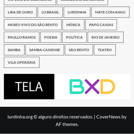
LIRA DE OURO
LU BRASIL
LURDINHA
MATE COM ANGU
MUSEU VIVO DO SÃO BENTO
MÚSICA
PAPO CAXIAS
PAULLO RAMOS
POESIA
POLÍTICA
RIO DE JANEIRO
SAMBA
SAMBA CAXIENSE
SÃO BENTO
TEATRO
VILA OPERÁRIA
lurdinha.org © alguns direitos reservados.
|
CoverNews
by
AF themes.