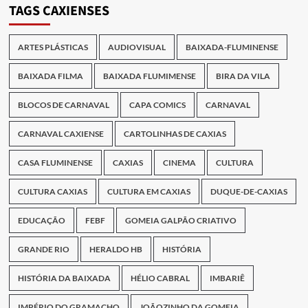
TAGS CAXIENSES
ARTES PLÁSTICAS
AUDIOVISUAL
BAIXADA-FLUMINENSE
BAIXADA FILMA
BAIXADA FLUMIMENSE
BIRA DA VILA
BLOCOS DE CARNAVAL
CAPA COMICS
CARNAVAL
CARNAVAL CAXIENSE
CARTOLINHAS DE CAXIAS
CASA FLUMINENSE
CAXIAS
CINEMA
CULTURA
CULTURA CAXIAS
CULTURA EM CAXIAS
DUQUE-DE-CAXIAS
EDUCAÇÃO
FEBF
GOMEIA GALPÃO CRIATIVO
GRANDE RIO
HERALDO HB
HISTÓRIA
HISTÓRIA DA BAIXADA
HÉLIO CABRAL
IMBARIÊ
IMPÉRIO DO GRAMACHO
JOÃOZINHO DA GOMEIA