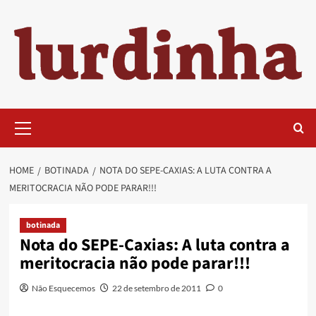
Skip
to
content
Primary
Menu
HOME
BOTINADA
NOTA DO SEPE-CAXIAS: A LUTA CONTRA A
MERITOCRACIA NÃO PODE PARAR!!!
botinada
Nota do SEPE-Caxias: A luta contra a
meritocracia não pode parar!!!
Não Esquecemos
22 de setembro de 2011
0