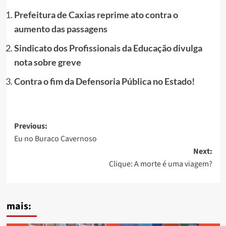
Prefeitura de Caxias reprime ato contra o
aumento das passagens
Sindicato dos Profissionais da Educação divulga
nota sobre greve
Contra o fim da Defensoria Pública no Estado!
Post
Previous:
Eu no Buraco Cavernoso
navigation
Next:
Clique: A morte é uma viagem?
mais: