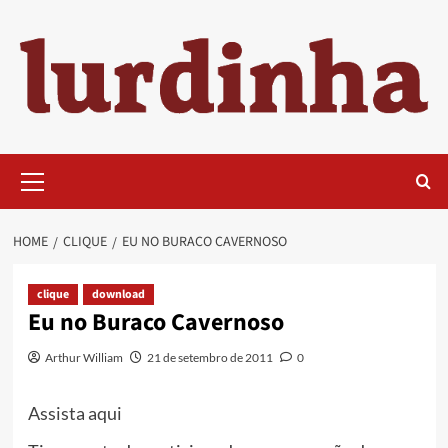
Skip
to
content
Primary
Menu
HOME
CLIQUE
EU NO BURACO CAVERNOSO
clique
download
Eu no Buraco Cavernoso
Arthur William
21 de setembro de 2011
0
Assista aqui