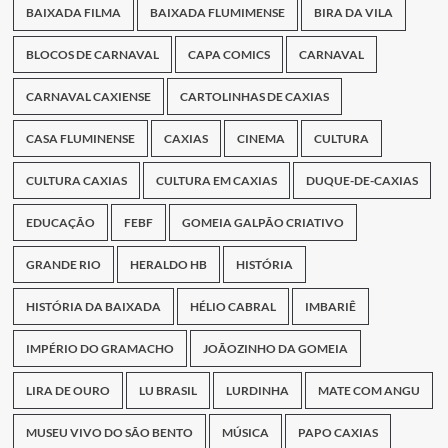
BAIXADA FILMA
BAIXADA FLUMIMENSE
BIRA DA VILA
BLOCOS DE CARNAVAL
CAPA COMICS
CARNAVAL
CARNAVAL CAXIENSE
CARTOLINHAS DE CAXIAS
CASA FLUMINENSE
CAXIAS
CINEMA
CULTURA
CULTURA CAXIAS
CULTURA EM CAXIAS
DUQUE-DE-CAXIAS
EDUCAÇÃO
FEBF
GOMEIA GALPÃO CRIATIVO
GRANDE RIO
HERALDO HB
HISTÓRIA
HISTÓRIA DA BAIXADA
HÉLIO CABRAL
IMBARIÊ
IMPÉRIO DO GRAMACHO
JOÃOZINHO DA GOMEIA
LIRA DE OURO
LU BRASIL
LURDINHA
MATE COM ANGU
MUSEU VIVO DO SÃO BENTO
MÚSICA
PAPO CAXIAS