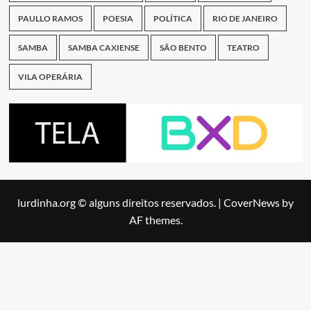
PAULLO RAMOS
POESIA
POLÍTICA
RIO DE JANEIRO
SAMBA
SAMBA CAXIENSE
SÃO BENTO
TEATRO
VILA OPERÁRIA
lurdinha.org © alguns direitos reservados.
|
CoverNews
by
AF themes.