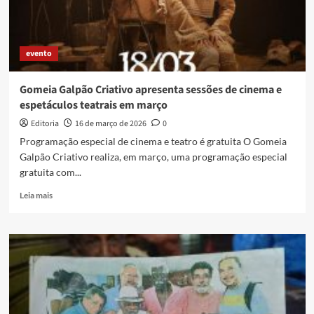
evento
Gomeia Galpão Criativo apresenta sessões de cinema e
espetáculos teatrais em março
Editoria
16 de março de 2026
0
Programação especial de cinema e teatro é gratuita O Gomeia
Galpão Criativo realiza, em março, uma programação especial
gratuita com...
Read
Leia mais
more
about
Gomeia
Galpão
Criativo
apresenta
sessões
de
cinema