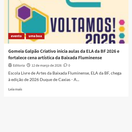
lembranças
boas
(com
Jorge
Pica
Pau)
evento
uma boa
Gomeia Galpão Criativo inicia aulas da ELA da BF 2026 e
fortalece cena artística da Baixada Fluminense
Editoria
12 de março de 2026
0
Escola Livre de Artes da Baixada Fluminense, ELA da BF, chega
à edição de 2026 Duque de Caxias - A...
Read
Leia mais
more
about
Gomeia
Galpão
Criativo
inicia
aulas