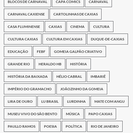
BLOCOS DE CARNAVAL
CAPA COMICS
CARNAVAL
CARNAVAL CAXIENSE
CARTOLINHAS DE CAXIAS
CASA FLUMINENSE
CAXIAS
CINEMA
CULTURA
CULTURA CAXIAS
CULTURA EM CAXIAS
DUQUE-DE-CAXIAS
EDUCAÇÃO
FEBF
GOMEIA GALPÃO CRIATIVO
GRANDE RIO
HERALDO HB
HISTÓRIA
HISTÓRIA DA BAIXADA
HÉLIO CABRAL
IMBARIÊ
IMPÉRIO DO GRAMACHO
JOÃOZINHO DA GOMEIA
LIRA DE OURO
LU BRASIL
LURDINHA
MATE COM ANGU
MUSEU VIVO DO SÃO BENTO
MÚSICA
PAPO CAXIAS
PAULLO RAMOS
POESIA
POLÍTICA
RIO DE JANEIRO