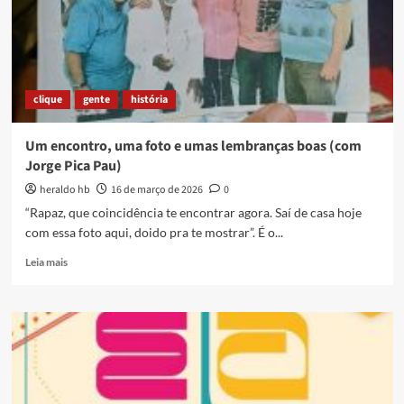
e
espetáculos
teatrais
em
março
clique
gente
história
Um encontro, uma foto e umas lembranças boas (com
Jorge Pica Pau)
heraldo hb
16 de março de 2026
0
“Rapaz, que coincidência te encontrar agora. Saí de casa hoje
com essa foto aqui, doido pra te mostrar”. É o...
Read
Leia mais
more
about
Um
encontro,
uma
foto
e
umas