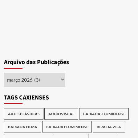
da
ELA
da
BF
2026
e
fortalece
cena
artística
da
Baixada
Arquivo das Publicações
Fluminense
Arquivo
das
Publicações
TAGS CAXIENSES
ARTES PLÁSTICAS
AUDIOVISUAL
BAIXADA-FLUMINENSE
BAIXADA FILMA
BAIXADA FLUMIMENSE
BIRA DA VILA