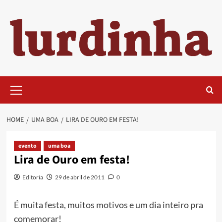
Skip
to
content
Primary
Menu
HOME
UMA BOA
LIRA DE OURO EM FESTA!
evento
uma boa
Lira de Ouro em festa!
Editoria
29 de abril de 2011
0
É muita festa, muitos motivos e um dia inteiro pra
comemorar!