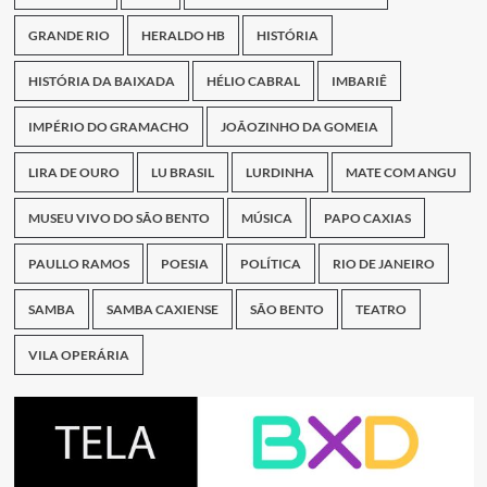
GRANDE RIO
HERALDO HB
HISTÓRIA
HISTÓRIA DA BAIXADA
HÉLIO CABRAL
IMBARIÊ
IMPÉRIO DO GRAMACHO
JOÃOZINHO DA GOMEIA
LIRA DE OURO
LU BRASIL
LURDINHA
MATE COM ANGU
MUSEU VIVO DO SÃO BENTO
MÚSICA
PAPO CAXIAS
PAULLO RAMOS
POESIA
POLÍTICA
RIO DE JANEIRO
SAMBA
SAMBA CAXIENSE
SÃO BENTO
TEATRO
VILA OPERÁRIA