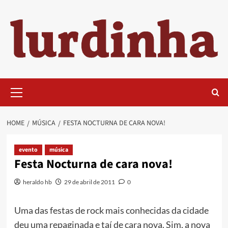
Skip
to
content
Primary
Menu
HOME
MÚSICA
FESTA NOCTURNA DE CARA NOVA!
evento
música
Festa Nocturna de cara nova!
heraldo hb
29 de abril de 2011
0
Uma das festas de rock mais conhecidas da cidade
deu uma repaginada e taí de cara nova. Sim, a nova