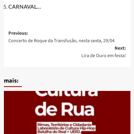
CARNAVAL…
Post
Previous:
Concerto de Roque da Transfusão, nesta sexta, 29/04
navigation
Next:
Lira de Ouro em festa!
mais: