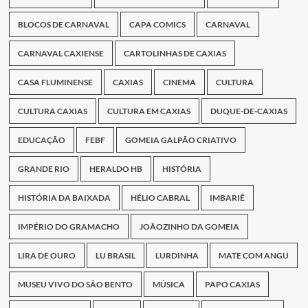
BLOCOS DE CARNAVAL
CAPA COMICS
CARNAVAL
CARNAVAL CAXIENSE
CARTOLINHAS DE CAXIAS
CASA FLUMINENSE
CAXIAS
CINEMA
CULTURA
CULTURA CAXIAS
CULTURA EM CAXIAS
DUQUE-DE-CAXIAS
EDUCAÇÃO
FEBF
GOMEIA GALPÃO CRIATIVO
GRANDE RIO
HERALDO HB
HISTÓRIA
HISTÓRIA DA BAIXADA
HÉLIO CABRAL
IMBARIÊ
IMPÉRIO DO GRAMACHO
JOÃOZINHO DA GOMEIA
LIRA DE OURO
LU BRASIL
LURDINHA
MATE COM ANGU
MUSEU VIVO DO SÃO BENTO
MÚSICA
PAPO CAXIAS