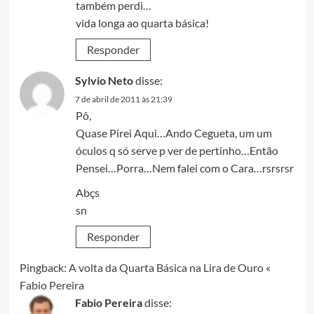
também perdi…
vida longa ao quarta básica!
Responder
Sylvio Neto
disse:
7 de abril de 2011 às 21:39
Pô,
Quase Pirei Aqui…Ando Cegueta, um um
óculos q só serve p ver de pertinho…Então
Pensei…Porra…Nem falei com o Cara…rsrsrsr
Abçs
sn
Responder
Pingback:
A volta da Quarta Básica na Lira de Ouro «
Fabio Pereira
Fabio Pereira
disse: