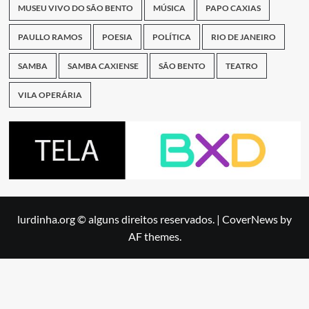
MUSEU VIVO DO SÃO BENTO
MÚSICA
PAPO CAXIAS
PAULLO RAMOS
POESIA
POLÍTICA
RIO DE JANEIRO
SAMBA
SAMBA CAXIENSE
SÃO BENTO
TEATRO
VILA OPERÁRIA
lurdinha.org © alguns direitos reservados.
|
CoverNews
by
AF themes.