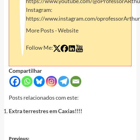
https://www.youtube.com/@oProfessorARthu
Instagram:
https://www.instagram.com/oprofessorArthur
More Posts
-
Website
Follow Me:
Compartilhar
Posts relacionados com este:
Extra terrestres em Caxias!!!!
Post
Previous: