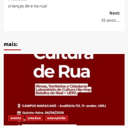
crianças de e na rua!
navigation
Next:
35 anos…
mais:
evento
uma boa
uma opinião