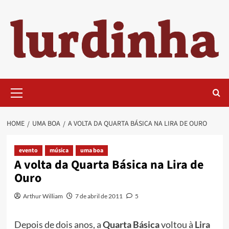
Skip
to
content
Primary
Menu
HOME
UMA BOA
A VOLTA DA QUARTA BÁSICA NA LIRA DE OURO
evento
música
uma boa
A volta da Quarta Básica na Lira de
Ouro
Arthur William
7 de abril de 2011
5
Depois de dois anos, a
Quarta Básica
voltou à
Lira