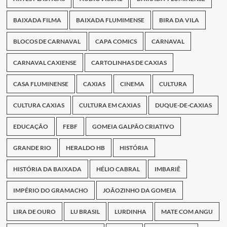
BAIXADA FILMA
BAIXADA FLUMIMENSE
BIRA DA VILA
BLOCOS DE CARNAVAL
CAPA COMICS
CARNAVAL
CARNAVAL CAXIENSE
CARTOLINHAS DE CAXIAS
CASA FLUMINENSE
CAXIAS
CINEMA
CULTURA
CULTURA CAXIAS
CULTURA EM CAXIAS
DUQUE-DE-CAXIAS
EDUCAÇÃO
FEBF
GOMEIA GALPÃO CRIATIVO
GRANDE RIO
HERALDO HB
HISTÓRIA
HISTÓRIA DA BAIXADA
HÉLIO CABRAL
IMBARIÊ
IMPÉRIO DO GRAMACHO
JOÃOZINHO DA GOMEIA
LIRA DE OURO
LU BRASIL
LURDINHA
MATE COM ANGU