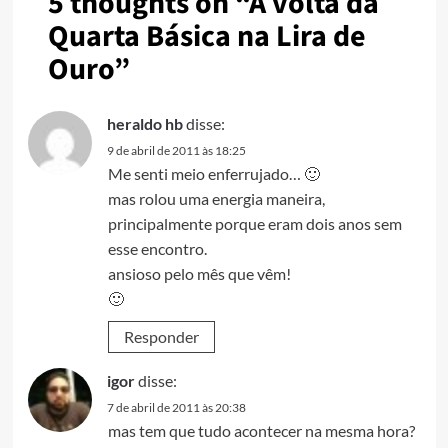
5 thoughts on “
A volta da
Quarta Básica na Lira de
Ouro
”
heraldo hb
disse:
9 de abril de 2011 às 18:25
Me senti meio enferrujado… 🙂
mas rolou uma energia maneira,
principalmente porque eram dois anos sem
esse encontro.
ansioso pelo mês que vêm!
🙂
Responder
igor
disse:
7 de abril de 2011 às 20:38
mas tem que tudo acontecer na mesma hora?