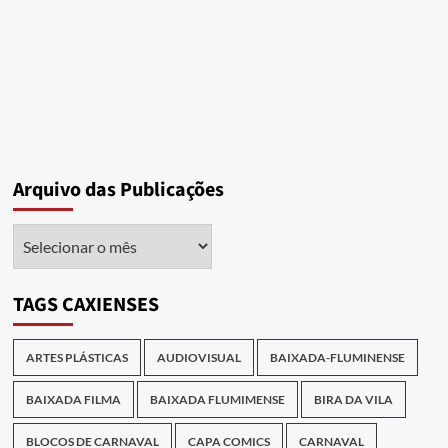
e
sua
Gente
[download]
Arquivo das Publicações
Arquivo
das
Publicações
TAGS CAXIENSES
ARTES PLÁSTICAS
AUDIOVISUAL
BAIXADA-FLUMINENSE
BAIXADA FILMA
BAIXADA FLUMIMENSE
BIRA DA VILA
BLOCOS DE CARNAVAL
CAPA COMICS
CARNAVAL