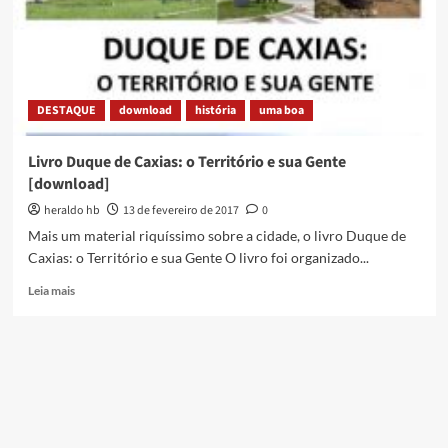
Documentário
Completo
DESTAQUE
download
história
uma boa
Livro Duque de Caxias: o Território e sua Gente
[download]
heraldo hb
13 de fevereiro de 2017
0
Mais um material riquíssimo sobre a cidade, o livro Duque de
Caxias: o Território e sua Gente O livro foi organizado...
Read
Leia mais
more
about
Livro
Duque
de
Caxias:
o
Território