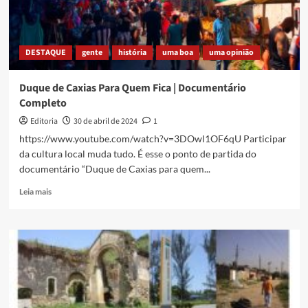
DESTAQUE
gente
história
uma boa
uma opinião
Duque de Caxias Para Quem Fica | Documentário
Completo
Editoria
30 de abril de 2024
1
https://www.youtube.com/watch?v=3DOwl1OF6qU Participar
da cultura local muda tudo. É esse o ponto de partida do
documentário “Duque de Caxias para quem...
Read
Leia mais
more
about
Duque
de
Caxias
Para
Quem
Fica
|