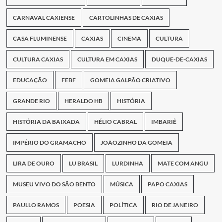
CARNAVAL CAXIENSE
CARTOLINHAS DE CAXIAS
CASA FLUMINENSE
CAXIAS
CINEMA
CULTURA
CULTURA CAXIAS
CULTURA EM CAXIAS
DUQUE-DE-CAXIAS
EDUCAÇÃO
FEBF
GOMEIA GALPÃO CRIATIVO
GRANDE RIO
HERALDO HB
HISTÓRIA
HISTÓRIA DA BAIXADA
HÉLIO CABRAL
IMBARIÊ
IMPÉRIO DO GRAMACHO
JOÃOZINHO DA GOMEIA
LIRA DE OURO
LU BRASIL
LURDINHA
MATE COM ANGU
MUSEU VIVO DO SÃO BENTO
MÚSICA
PAPO CAXIAS
PAULLO RAMOS
POESIA
POLÍTICA
RIO DE JANEIRO