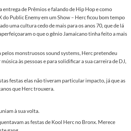
a entrega de Prêmios e falando de Hip Hop e como
X do Public Enemy em um Show – Herc ficou bom tempo
ado uma cultura cedo de mais para os anos 70, que de lá
 aperfeiçoaram o que o gênio Jamaicano tinha feito a mais
da pelos monstruosos sound systems, Herc pretendeu
 música às pessoas e para solidificar a sua carreira de DJ,
as festas elas não tiveram particular impacto, já que as
canos que Herc trouxera.
uniam à sua volta.
equentavam as festas de Kool Herc no Bronx. Merece
ste gang.