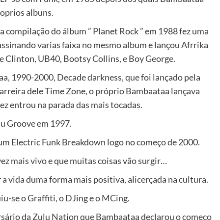
roprios albuns.
 compilação do álbum ” Planet Rock ” em 1988 fez uma
assinando varias faixa no mesmo album e lançou Afrrika
 Clinton, UB40, Bootsy Collins, e Boy George.
aa, 1990-2000, Decade darkness, que foi lançado pela
carreira dele Time Zone, o próprio Bambaataa lançava
ez entrou na parada das mais tocadas.
lu Groove em 1997.
bum Electric Funk Breakdown logo no começo de 2000.
z mais vivo e que muitas coisas vão surgir…
a vida duma forma mais positiva, alicerçada na cultura.
iu-se o Graffiti, o DJing e o MCing.
rsário da Zulu Nation que Bambaataa declarou o começo