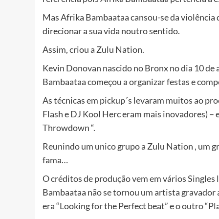
Mas Afrika Bambaataa cansou-se da violência d
direcionar a sua vida noutro sentido.
Assim, criou a Zulu Nation.
Kevin Donovan nascido no Bronx no dia 10 de 
Bambaataa começou a organizar festas e compe
As técnicas em pickup´s levaram muitos ao pr
Flash e DJ Kool Herc eram mais inovadores) – 
Throwdown “.
Reunindo um unico grupo a Zulu Nation , um g
fama…
O créditos de produção vem em vários Singles
Bambaataa não se tornou um artista gravador a
era “Looking for the Perfect beat” e o outro “Pla