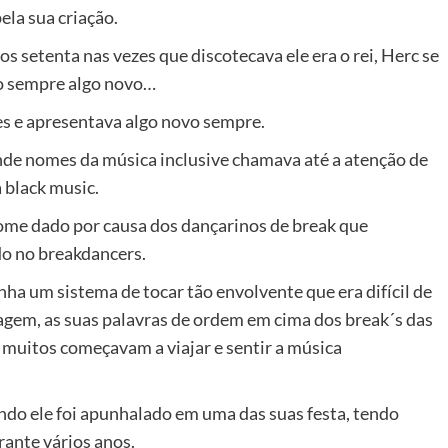
ela sua criação.
s setenta nas vezes que discotecava ele era o rei, Herc se
o sempre algo novo…
tes e apresentava algo novo sempre.
ande nomes da música inclusive chamava até a atenção de
 black music.
ome dado por causa dos dançarinos de break que
o no breakdancers.
nha um sistema de tocar tão envolvente que era difícil de
gem, as suas palavras de ordem em cima dos break´s das
 muitos começavam a viajar e sentir a música
ndo ele foi apunhalado em uma das suas festa, tendo
rante vários anos.