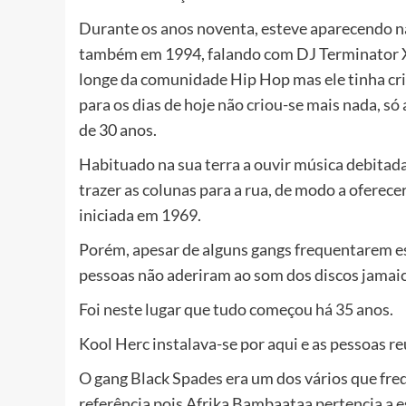
Durante os anos noventa, esteve aparecendo n
também em 1994, falando com DJ Terminator 
longe da comunidade Hip Hop mas ele tinha cri
para os dias de hoje não criou-se mais nada, só
de 30 anos.
Habituado na sua terra a ouvir música debita
trazer as colunas para a rua, de modo a oferecer
iniciada em 1969.
Porém, apesar de alguns gangs frequentarem est
pessoas não aderiram ao som dos discos jamai
Foi neste lugar que tudo começou há 35 anos.
Kool Herc instalava-se por aqui e as pessoas re
O gang Black Spades era um dos vários que fr
referência pois Afrika Bambaataa pertencia a e