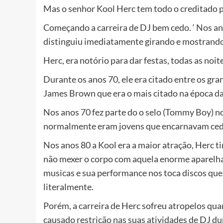
Mas o senhor Kool Herc tem todo o creditado p
Começando a carreira de DJ bem cedo. ‘ Nos ano
distinguiu imediatamente girando e mostrand
Herc, era notório para dar festas, todas as noi
Durante os anos 70, ele era citado entre os gr
James Brown que era o mais citado na época da
Nos anos 70 fez parte do o selo (Tommy Boy) n
normalmente eram jovens que encarnavam ced
Nos anos 80 a Kool era a maior atração, Herc ti
não mexer o corpo com aquela enorme aparelha
musicas e sua performance nos toca discos que
literalmente.
Porém, a carreira de Herc sofreu atropelos qua
causado restrição nas suas atividades de DJ du