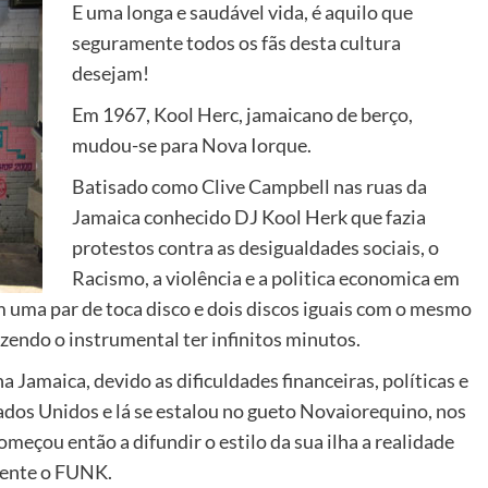
E uma longa e saudável vida, é aquilo que
seguramente todos os fãs desta cultura
desejam!
Em 1967, Kool Herc, jamaicano de berço,
mudou-se para Nova Iorque.
Batisado como Clive Campbell nas ruas da
Jamaica conhecido DJ Kool Herk que fazia
protestos contra as desigualdades sociais, o
Racismo, a violência e a politica economica em
m uma par de toca disco e dois discos iguais com o mesmo
fazendo o instrumental ter infinitos minutos.
 Jamaica, devido as dificuldades financeiras, políticas e
ados Unidos e lá se estalou no gueto Novaiorequino, nos
omeçou então a difundir o estilo da sua ilha a realidade
mente o FUNK.