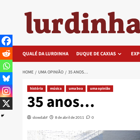
Skip
to
content
QUALÉ DA LURDINHA
DUQUE DE CAXIAS
EXP
HOME
UMA OPINIÃO
35 ANOS…
história
música
uma boa
uma opinião
35 anos…
slowdabf
8 de abril de 2011
0