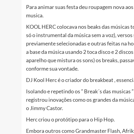
Para animar suas festa deu roupagem nova ao
musica.
KOOL HERC colocava nos beaks das músicas toca
só o instrumental da música sem a voz), versos
previamente selecionadas e outras feitas na h
a base da música usando 2 toca disco e 2 discos
aparelho que mistura os sons) os breaks, pass
conforme sua vontade.
DJ Kool Herc é o criador do breakbeat , essenc
Isolando e repetindo os ” Break´s das musicas ”
registrou inovações como os grandes da música
o Jimmy Castor.
Herc criou o protótipo para o Hip Hop.
Embora outros como Grandmaster Flash, Afrika