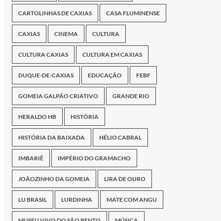
CARTOLINHAS DE CAXIAS
CASA FLUMINENSE
CAXIAS
CINEMA
CULTURA
CULTURA CAXIAS
CULTURA EM CAXIAS
DUQUE-DE-CAXIAS
EDUCAÇÃO
FEBF
GOMEIA GALPÃO CRIATIVO
GRANDE RIO
HERALDO HB
HISTÓRIA
HISTÓRIA DA BAIXADA
HÉLIO CABRAL
IMBARIÊ
IMPÉRIO DO GRAMACHO
JOÃOZINHO DA GOMEIA
LIRA DE OURO
LU BRASIL
LURDINHA
MATE COM ANGU
MUSEU VIVO DO SÃO BENTO
MÚSICA