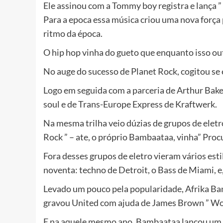
Ele assinou com a Tommy boy registra e lança ”
Para a epoca essa música criou uma nova força 
ritmo da época.
O hip hop vinha do gueto que enquanto isso ou
No auge do sucesso de Planet Rock, cogitou se
Logo em seguida com a parceria de Arthur Bake
soul e de Trans-Europe Express de Kraftwerk.
Na mesma trilha veio dúzias de grupos de elet
Rock ” – ate, o próprio Bambaataa, vinha” Procu
Fora desses grupos de eletro vieram vários est
noventa: techno de Detroit, o Bass de Miami, e
Levado um pouco pela popularidade, Afrika Bam
gravou United com ajuda de James Brown ” Wor
E na aquele mesmo ano, Bambaataa lançou um 