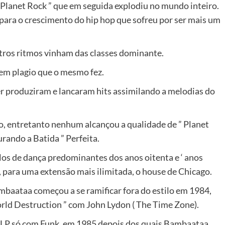
 Planet Rock ” que em seguida explodiu no mundo inteiro.
para o crescimento do hip hop que sofreu por ser mais um
tros ritmos vinham das classes dominante.
 em plagio que o mesmo fez.
r produziram e lancaram hits assimilando a melodias do
ro, entretanto nenhum alcançou a qualidade de ” Planet
rando a Batida ” Perfeita.
ilos de dança predominantes dos anos oitenta e ‘ anos
, para uma extensão mais ilimitada, o house de Chicago.
baataa começou a se ramificar fora do estilo em 1984,
ld Destruction ” com John Lydon ( The Time Zone).
LP só com Funk, em 1985 depois dos quais Bambaataa