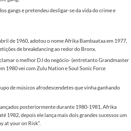
os gangs e pretendeu desligar-se da vida do crime e
abril de 1960, adotou o nome Afrika Bambaataa em 1977,
tições de breakdancing ao redor do Bronx.
oclamar o melhor DJ do negócio- (entretanto Grandmaster
em 1980 vei com Zulu Nation e Soul Sonic Force
rupo de músicos afrodescendetes que vinha ganhando
 lançados posteriormente durante 1980-1981, Afrika
té 1982, depois ele lança mais dois grandes sucessos um
y at your on Risk”.