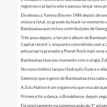
registrou o próprio selo e passou lançar seus p
Ele deixou a Tommy Boy em 1986 depois de uma
mistura total, os grande da black no momento 
Bambaataa que incluiu contribuições de George
Três anos depois, o terceiro álbum de Bambaat
Capital record´s, enquanto coincidindo com a 
pela propria gravadora Planet Rock mais uma v
Bambaataa teve seu momento com o single Zu
No novo milênio lançou Hydraulic Funk e o al
Sabemos que o genio de Bambaataa esta cada ve
A Zulu Nation é um organismo que visa abraçar 
Primeiro foi a dança, o Breakdance, depois segu
Foi precisamente na comemoração do 1º anive