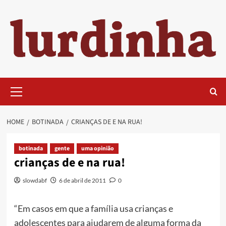
Skip
to
content
Primary
Menu
HOME
BOTINADA
CRIANÇAS DE E NA RUA!
botinada
gente
uma opinião
crianças de e na rua!
slowdabf
6 de abril de 2011
0
“Em casos em que a família usa crianças e
adolescentes para ajudarem de alguma forma da