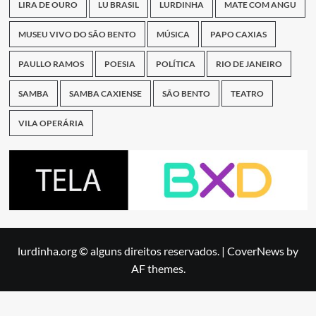
LIRA DE OURO
LU BRASIL
LURDINHA
MATE COM ANGU
MUSEU VIVO DO SÃO BENTO
MÚSICA
PAPO CAXIAS
PAULLO RAMOS
POESIA
POLÍTICA
RIO DE JANEIRO
SAMBA
SAMBA CAXIENSE
SÃO BENTO
TEATRO
VILA OPERÁRIA
lurdinha.org © alguns direitos reservados.
|
CoverNews
by
AF themes.