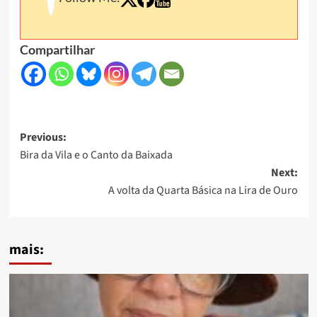
Compartilhar
Post
Previous:
Bira da Vila e o Canto da Baixada
navigation
Next:
A volta da Quarta Básica na Lira de Ouro
mais: