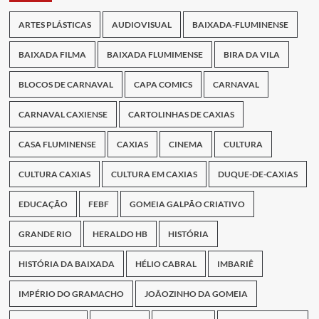
ARTES PLÁSTICAS
AUDIOVISUAL
BAIXADA-FLUMINENSE
BAIXADA FILMA
BAIXADA FLUMIMENSE
BIRA DA VILA
BLOCOS DE CARNAVAL
CAPA COMICS
CARNAVAL
CARNAVAL CAXIENSE
CARTOLINHAS DE CAXIAS
CASA FLUMINENSE
CAXIAS
CINEMA
CULTURA
CULTURA CAXIAS
CULTURA EM CAXIAS
DUQUE-DE-CAXIAS
EDUCAÇÃO
FEBF
GOMEIA GALPÃO CRIATIVO
GRANDE RIO
HERALDO HB
HISTÓRIA
HISTÓRIA DA BAIXADA
HÉLIO CABRAL
IMBARIÊ
IMPÉRIO DO GRAMACHO
JOÃOZINHO DA GOMEIA