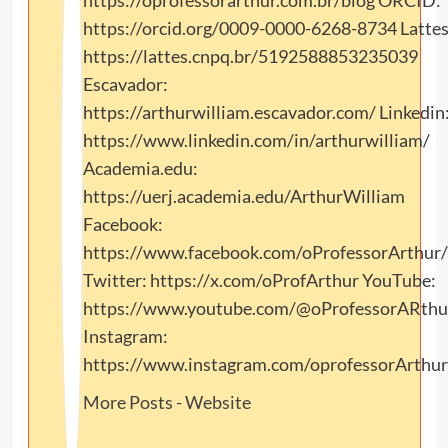
https://oprofessorarthur.com.br/blog ORCID:
https://orcid.org/0009-0000-6268-8734 Lattes
https://lattes.cnpq.br/5192588853235039
Escavador:
https://arthurwilliam.escavador.com/ Linkedin
https://www.linkedin.com/in/arthurwilliam/
Academia.edu:
https://uerj.academia.edu/ArthurWilliam
Facebook:
https://www.facebook.com/oProfessorArthur/
Twitter: https://x.com/oProfArthur YouTube:
https://www.youtube.com/@oProfessorARthu
Instagram:
https://www.instagram.com/oprofessorArthur
More Posts
-
Website