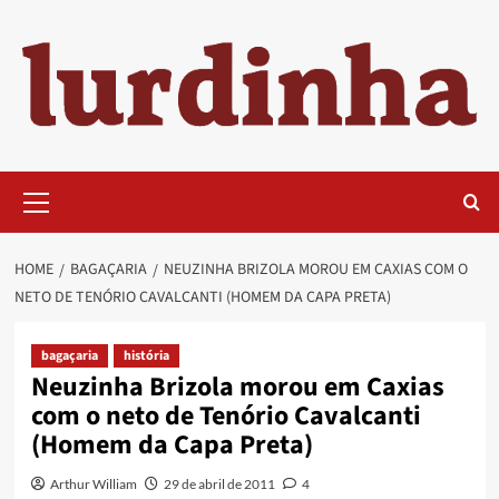
Skip
to
content
Primary
Menu
HOME
BAGAÇARIA
NEUZINHA BRIZOLA MOROU EM CAXIAS COM O
NETO DE TENÓRIO CAVALCANTI (HOMEM DA CAPA PRETA)
bagaçaria
história
Neuzinha Brizola morou em Caxias
com o neto de Tenório Cavalcanti
(Homem da Capa Preta)
Arthur William
29 de abril de 2011
4