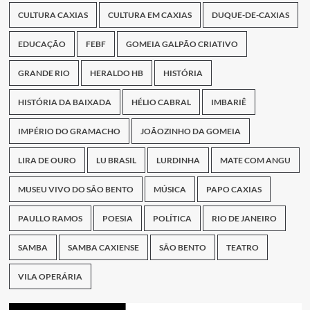
CULTURA CAXIAS
CULTURA EM CAXIAS
DUQUE-DE-CAXIAS
EDUCAÇÃO
FEBF
GOMEIA GALPÃO CRIATIVO
GRANDE RIO
HERALDO HB
HISTÓRIA
HISTÓRIA DA BAIXADA
HÉLIO CABRAL
IMBARIÊ
IMPÉRIO DO GRAMACHO
JOÃOZINHO DA GOMEIA
LIRA DE OURO
LU BRASIL
LURDINHA
MATE COM ANGU
MUSEU VIVO DO SÃO BENTO
MÚSICA
PAPO CAXIAS
PAULLO RAMOS
POESIA
POLÍTICA
RIO DE JANEIRO
SAMBA
SAMBA CAXIENSE
SÃO BENTO
TEATRO
VILA OPERÁRIA