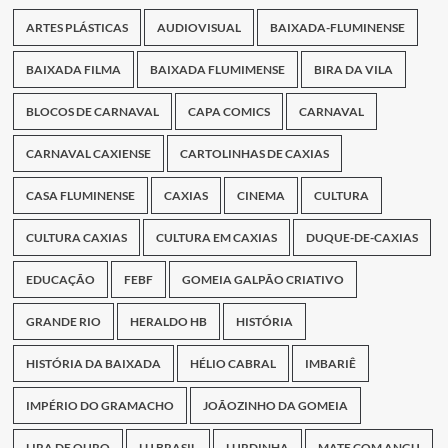
ARTES PLÁSTICAS
AUDIOVISUAL
BAIXADA-FLUMINENSE
BAIXADA FILMA
BAIXADA FLUMIMENSE
BIRA DA VILA
BLOCOS DE CARNAVAL
CAPA COMICS
CARNAVAL
CARNAVAL CAXIENSE
CARTOLINHAS DE CAXIAS
CASA FLUMINENSE
CAXIAS
CINEMA
CULTURA
CULTURA CAXIAS
CULTURA EM CAXIAS
DUQUE-DE-CAXIAS
EDUCAÇÃO
FEBF
GOMEIA GALPÃO CRIATIVO
GRANDE RIO
HERALDO HB
HISTÓRIA
HISTÓRIA DA BAIXADA
HÉLIO CABRAL
IMBARIÊ
IMPÉRIO DO GRAMACHO
JOÃOZINHO DA GOMEIA
LIRA DE OURO
LU BRASIL
LURDINHA
MATE COM ANGU