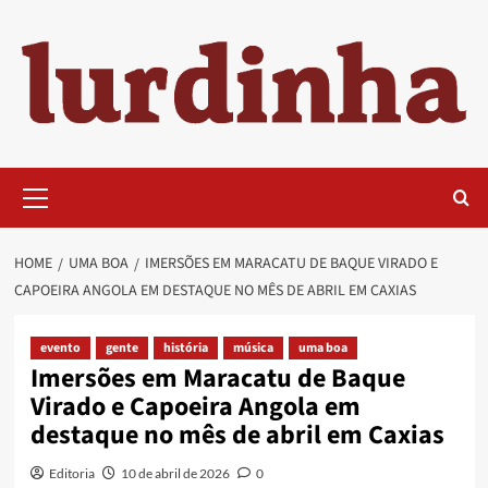
Skip
to
content
Primary
Menu
HOME
UMA BOA
IMERSÕES EM MARACATU DE BAQUE VIRADO E
CAPOEIRA ANGOLA EM DESTAQUE NO MÊS DE ABRIL EM CAXIAS
evento
gente
história
música
uma boa
Imersões em Maracatu de Baque
Virado e Capoeira Angola em
destaque no mês de abril em Caxias
Editoria
10 de abril de 2026
0