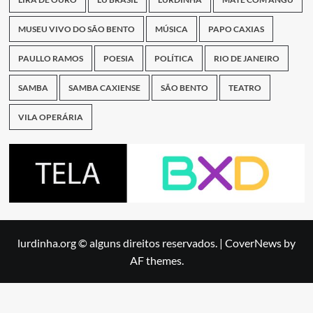
MUSEU VIVO DO SÃO BENTO
MÚSICA
PAPO CAXIAS
PAULLO RAMOS
POESIA
POLÍTICA
RIO DE JANEIRO
SAMBA
SAMBA CAXIENSE
SÃO BENTO
TEATRO
VILA OPERÁRIA
lurdinha.org © alguns direitos reservados.
|
CoverNews
by
AF themes.