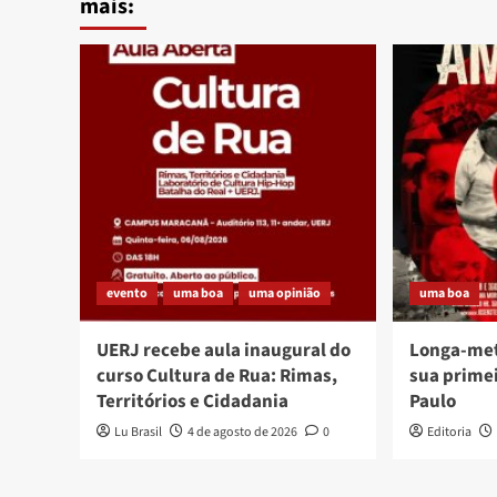
mais:
evento
uma boa
uma opinião
uma boa
UERJ recebe aula inaugural do
Longa-me
curso Cultura de Rua: Rimas,
sua prime
Territórios e Cidadania
Paulo
Lu Brasil
4 de agosto de 2026
0
Editoria