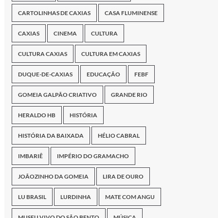
CARTOLINHAS DE CAXIAS
CASA FLUMINENSE
CAXIAS
CINEMA
CULTURA
CULTURA CAXIAS
CULTURA EM CAXIAS
DUQUE-DE-CAXIAS
EDUCAÇÃO
FEBF
GOMEIA GALPÃO CRIATIVO
GRANDE RIO
HERALDO HB
HISTÓRIA
HISTÓRIA DA BAIXADA
HÉLIO CABRAL
IMBARIÊ
IMPÉRIO DO GRAMACHO
JOÃOZINHO DA GOMEIA
LIRA DE OURO
LU BRASIL
LURDINHA
MATE COM ANGU
MUSEU VIVO DO SÃO BENTO
MÚSICA