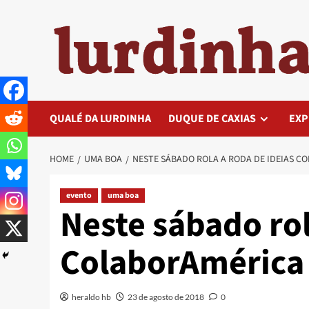
Skip
to
content
QUALÉ DA LURDINHA
DUQUE DE CAXIAS
EXP
HOME
UMA BOA
NESTE SÁBADO ROLA A RODA DE IDEIAS C
evento
uma boa
Neste sábado rol
ColaborAmérica
heraldo hb
23 de agosto de 2018
0