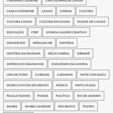
CARNAVAL CAXIENSE
CARTOLINHAS DE CAXIAS
CASA FLUMINENSE
CAXIAS
CINEMA
CULTURA
CULTURA CAXIAS
CULTURA EM CAXIAS
DUQUE-DE-CAXIAS
EDUCAÇÃO
FEBF
GOMEIA GALPÃO CRIATIVO
GRANDE RIO
HERALDO HB
HISTÓRIA
HISTÓRIA DA BAIXADA
HÉLIO CABRAL
IMBARIÊ
IMPÉRIO DO GRAMACHO
JOÃOZINHO DA GOMEIA
LIRA DE OURO
LU BRASIL
LURDINHA
MATE COM ANGU
MUSEU VIVO DO SÃO BENTO
MÚSICA
PAPO CAXIAS
PAULLO RAMOS
POESIA
POLÍTICA
RIO DE JANEIRO
SAMBA
SAMBA CAXIENSE
SÃO BENTO
TEATRO