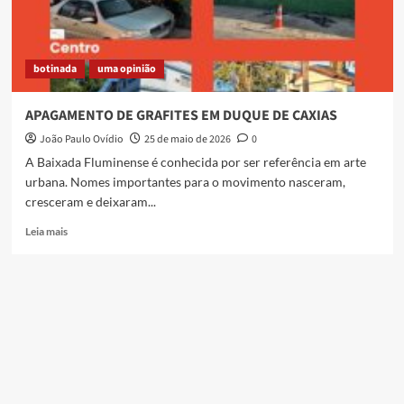
botinada
uma opinião
APAGAMENTO DE GRAFITES EM DUQUE DE CAXIAS
João Paulo Ovídio
25 de maio de 2026
0
A Baixada Fluminense é conhecida por ser referência em arte
urbana. Nomes importantes para o movimento nasceram,
cresceram e deixaram...
Read
Leia mais
more
about
APAGAMENTO
DE
GRAFITES
EM
DUQUE
DE
CAXIAS