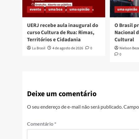
evento
uma boa
uma opinião
uma opinião
UERJ recebe aula inaugural do
O Brasil p
curso Cultura de Rua: Rimas,
Nacional 
Territórios e Cidadania
Cultural
Lu Brasil
4 de agosto de 2026
0
Nielson Bez
0
Deixe um comentário
O seu endereço de e-mail não será publicado.
Campos
Comentário
*