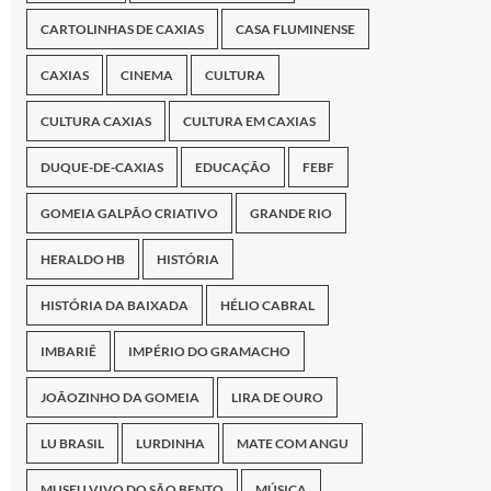
CARTOLINHAS DE CAXIAS
CASA FLUMINENSE
CAXIAS
CINEMA
CULTURA
CULTURA CAXIAS
CULTURA EM CAXIAS
DUQUE-DE-CAXIAS
EDUCAÇÃO
FEBF
GOMEIA GALPÃO CRIATIVO
GRANDE RIO
HERALDO HB
HISTÓRIA
HISTÓRIA DA BAIXADA
HÉLIO CABRAL
IMBARIÊ
IMPÉRIO DO GRAMACHO
JOÃOZINHO DA GOMEIA
LIRA DE OURO
LU BRASIL
LURDINHA
MATE COM ANGU
MUSEU VIVO DO SÃO BENTO
MÚSICA