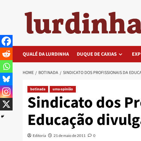
Skip
to
content
QUALÉ DA LURDINHA
DUQUE DE CAXIAS
EXP
HOME
BOTINADA
SINDICATO DOS PROFISSIONAIS DA EDUC
botinada
uma opinião
Sindicato dos Pr
Educação divulg
Editoria
21 de maio de 2011
0