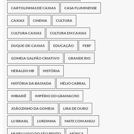
CARTOLINHAS DE CAXIAS
CASA FLUMINENSE
CAXIAS
CINEMA
CULTURA
CULTURA CAXIAS
CULTURA EM CAXIAS
DUQUE-DE-CAXIAS
EDUCAÇÃO
FEBF
GOMEIA GALPÃO CRIATIVO
GRANDE RIO
HERALDO HB
HISTÓRIA
HISTÓRIA DA BAIXADA
HÉLIO CABRAL
IMBARIÊ
IMPÉRIO DO GRAMACHO
JOÃOZINHO DA GOMEIA
LIRA DE OURO
LU BRASIL
LURDINHA
MATE COM ANGU
MUSEU VIVO DO SÃO BENTO
MÚSICA