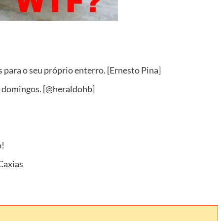
 para o seu próprio enterro. [Ernesto Pina]
s domingos. [@heraldohb]
o!
Caxias