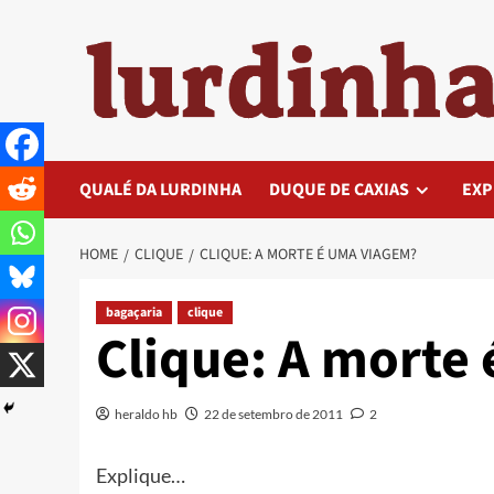
Skip
to
content
QUALÉ DA LURDINHA
DUQUE DE CAXIAS
EXP
HOME
CLIQUE
CLIQUE: A MORTE É UMA VIAGEM?
bagaçaria
clique
Clique: A morte
heraldo hb
22 de setembro de 2011
2
Explique…