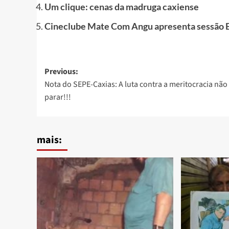
Um clique: cenas da madruga caxiense
Cineclube Mate Com Angu apresenta sessão B
Post
Previous:
Nota do SEPE-Caxias: A luta contra a meritocracia nã
navigation
parar!!!
mais: