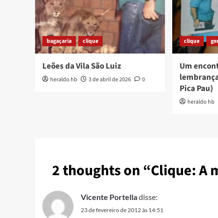
bagaçaria
clique
clique
ge
Leões da Vila São Luiz
Um encont
lembrança
heraldo hb
3 de abril de 2026
0
Pica Pau)
heraldo hb
2 thoughts on “
Clique: A
Vicente Portella
disse:
23 de fevereiro de 2012 às 14:51