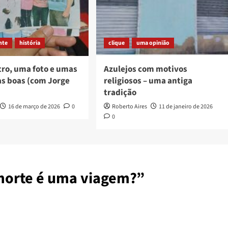
nte
história
clique
uma opinião
ro, uma foto e umas
Azulejos com motivos
s boas (com Jorge
religiosos – uma antiga
tradição
16 de março de 2026
0
Roberto Aires
11 de janeiro de 2026
0
 morte é uma viagem?
”