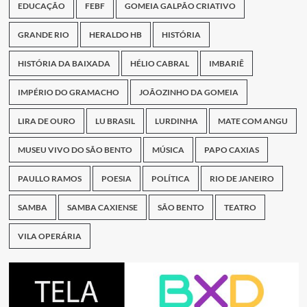
EDUCAÇÃO
FEBF
GOMEIA GALPÃO CRIATIVO
GRANDE RIO
HERALDO HB
HISTÓRIA
HISTÓRIA DA BAIXADA
HÉLIO CABRAL
IMBARIÊ
IMPÉRIO DO GRAMACHO
JOÃOZINHO DA GOMEIA
LIRA DE OURO
LU BRASIL
LURDINHA
MATE COM ANGU
MUSEU VIVO DO SÃO BENTO
MÚSICA
PAPO CAXIAS
PAULLO RAMOS
POESIA
POLÍTICA
RIO DE JANEIRO
SAMBA
SAMBA CAXIENSE
SÃO BENTO
TEATRO
VILA OPERÁRIA