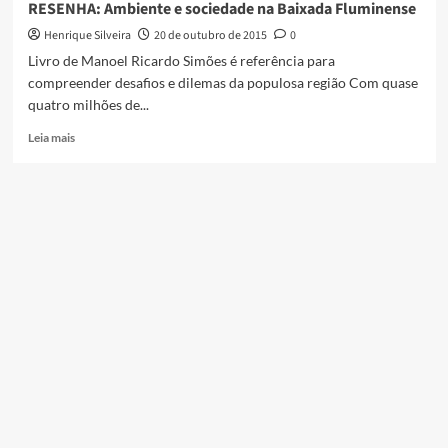
RESENHA: Ambiente e sociedade na Baixada Fluminense
da
Henrique Silveira
20 de outubro de 2015
0
Vila
Ideal,
Livro de Manoel Ricardo Simões é referência para
em
compreender desafios e dilemas da populosa região Com quase
Caxias
quatro milhões de...
Read
Leia mais
more
about
RESENHA:
Ambiente
e
sociedade
na
Baixada
Fluminense