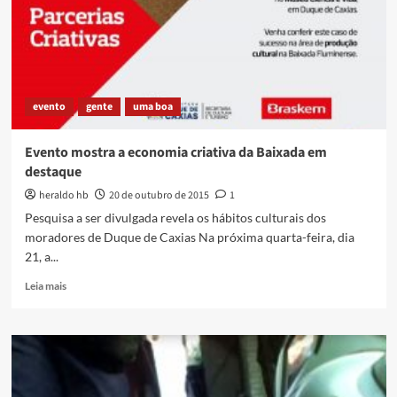
evento
gente
uma boa
Evento mostra a economia criativa da Baixada em
destaque
heraldo hb
20 de outubro de 2015
1
Pesquisa a ser divulgada revela os hábitos culturais dos
moradores de Duque de Caxias Na próxima quarta-feira, dia
21, a...
Read
Leia mais
more
about
Evento
mostra
a
economia