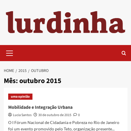
Skip
to
content
Primary
Menu
HOME
2015
OUTUBRO
Mês:
outubro 2015
uma opinião
Mobilidade e Integração Urbana
Lucia Santos
30 de outubro de 2015
0
O I Fórum Nacional de Cidadania e Pobreza no Rio de Janeiro
foi um evento promovido pelo Teto, organização presente...