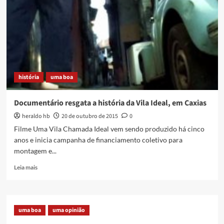
criativa
da
Baixada
em
destaque
história
uma boa
Documentário resgata a história da Vila Ideal, em Caxias
heraldo hb
20 de outubro de 2015
0
Filme Uma Vila Chamada Ideal vem sendo produzido há cinco
anos e inicia campanha de financiamento coletivo para
montagem e...
Read
Leia mais
more
about
Documentário
resgata
uma boa
uma opinião
a
história