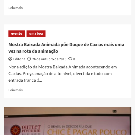
Read
Leia mais
more
about
Mobilidade
e
evento
uma boa
Integração
Urbana
Mostra Baixada Animada põe Duque de Caxias mais uma
vez na rota da animação
Editoria
26 de outubro de 2015
0
Nona edição da Mostra Baixada Animada acontecendo em
Caxias. Programação de alto nível, divertida e tudo com
entrada franca ;)...
Read
Leia mais
more
about
Mostra
Baixada
Animada
põe
Duque
de