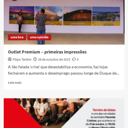
Caxias
mais
uma
vez
na
rota
uma boa
uma opinião
da
animação
Outlet Premium – primeiras impressões
Filipo Tardim
26 de outubro de 2015
0
A tão falada 'crise' que desestabiliza a economia, faz lojas
fecharem e aumenta o desemprego passou longe de Duque de...
Read
Leia mais
more
about
Outlet
Premium
–
primeiras
impressões