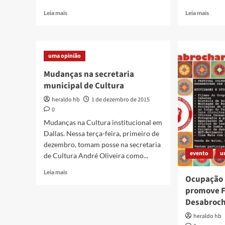
Read
Read
Leia mais
Leia mais
more
more
about
about
Exposição
Muse
Lentes
Vivo
uma opinião
da
do
Memória,
São
Mudanças na secretaria
de
Bent
municipal de Cultura
Filipo
come
Tardim
10
heraldo hb
1 de dezembro de 2015
anos
0
Mudanças na Cultura institucional em
Dallas. Nessa terça-feira, primeiro de
dezembro, tomam posse na secretaria
evento
u
de Cultura André Oliveira como...
Read
Leia mais
Ocupação 
more
promove F
about
Mudanças
Desabroch
na
heraldo hb
secretaria