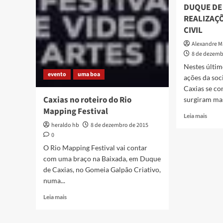
DUQUE DE 
REALIZAÇ
CIVIL
Alexandre 
8 de dezemb
Nestes últim
evento
uma boa
ações da soc
Caxias se co
Caxias no roteiro do Rio
surgiram ma
Mapping Festival
Read
Leia mais
more
heraldo hb
8 de dezembro de 2015
about
0
POLÍ
O Rio Mapping Festival vai contar
DE
com uma braço na Baixada, em Duque
CULT
de Caxias, no Gomeia Galpão Criativo,
EM
numa...
DUQ
DE
Read
Leia mais
CAXI
more
–
about
6]