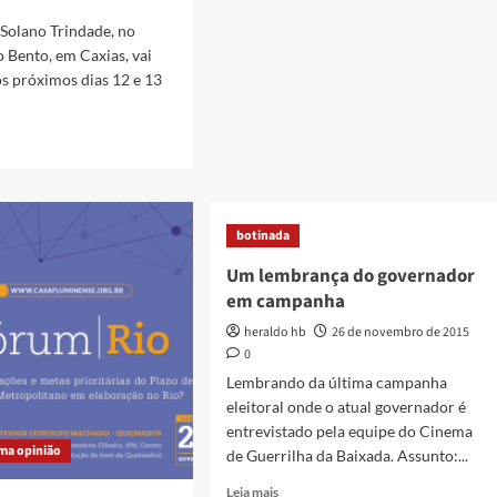
Solano Trindade, no
o Bento, em Caxias, vai
s próximos dias 12 e 13
ação
o
botinada
ade
ove
Um lembrança do governador
al
em campanha
ral
rochar
heraldo hb
26 de novembro de 2015
0
Lembrando da última campanha
eleitoral onde o atual governador é
entrevistado pela equipe do Cinema
ma opinião
de Guerrilha da Baixada. Assunto:...
Read
Leia mais