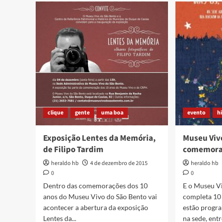
Caxias
AS
no
REAL
roteiro
DA
do
SOCI
Rio
CIVIL
Mapping
Festival
clique
gente
uma boa
evento
h
Exposição Lentes da Memória,
Museu Viv
de Filipo Tardim
comemora
heraldo hb
4 de dezembro de 2015
heraldo hb
0
0
Dentro das comemorações dos 10
E o Museu V
anos do Museu Vivo do São Bento vai
completa 10
acontecer a abertura da exposição
estão progra
Lentes da...
na sede, entre