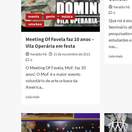
do
Flumi
heraldo hb
cantor
0
e
evento
gente
música
compositor
Que rei é es
uma boa
Elvis
Seminário ab
Marlon
pesquisadore
em
Meeting Of Favela faz 10 anos –
estudantes e
Caxias
Vila Operária em festa
nas...
heraldo hb
21 de novembro de 2015
Read
Leia mais
0
more
about
O Meeting Of Favela, MoF, faz 10
Sesc
anos! O MoF é o maior evento
Caxia
voluntário de arte urbana da
sedia
América...
semin
Que
Read
Leia mais
rei
more
é
about
esse
Meeting
que
Of
veio
Favela
da
faz