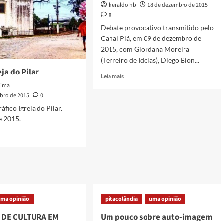
heraldo hb
18 de dezembro de 2015
0
Debate provocativo transmitido pelo
Canal Plá, em 09 de dezembro de
2015, com Giordana Moreira
(Terreiro de Ideias), Diego Bion...
eja do Pilar
Read
Leia mais
more
 Lima
about
bro de 2015
0
Canal
áfico Igreja do Pilar.
Plá
 2015.
apresenta
Emergências
Culturais
da
Baixada
o
em
Debate
uma opinião
pitacolândia
uma opinião
 DE CULTURA EM
Um pouco sobre auto-imagem