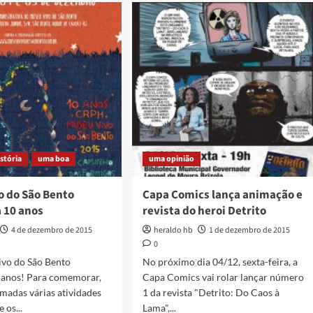
IZAÇÕES
EDADE
istória
uma boa
uma opinião
o do São Bento
Capa Comics lança animação e
 10 anos
revista do heroi Detrito
4 de dezembro de 2015
heraldo hb
1 de dezembro de 2015
0
ivo do São Bento
No próximo dia 04/12, sexta-feira, a
 anos! Para comemorar,
Capa Comics vai rolar lançar número
madas várias atividades
1 da revista "Detrito: Do Caos à
 os...
Lama",...