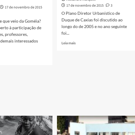
nense
17 de novembro de 2015
3
17 de novembro de 2015
O Plano Diretor Urbanístico de
Duque de Caxias foi discutido ao
se que veio da Goméia?
longo do de 2005 e no ano seguinte
erto à participação de
foi...
s, professores,
 demais interessados
Read
Leia mais
more
about
POLÍTICAS
DE
CULTURA
EM
s
DUQUE
DE
ário
CAXIAS
–
5]
O
PLANO
DIRETOR
E
URBANÍSTICO