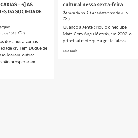
CAXIAS – 6] AS
cultural nessa sexta-feira
ÕES DA SOCIEDADE
heraldo hb
4 de dezembro de 2015
0
Quando a gente criou o cineclube
Marques
ro de 2015
3
Mate Com Angu lá atrás, em 2002, o
principal mote que a gente falava...
os dez anos algumas
iedade civil em Duque de
Read
Leia mais
nsolidaram, outras
more
s não prosperaram...
about
Um
pouco
sobre
auto-
TICAS
imagem
cultural
URA
nessa
sexta-
UE
feira
AS