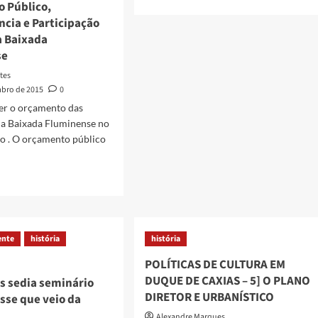
 Público,
more
cia e Participação
about
Um
a Baixada
lembrança
se
do
tes
governador
bro de 2015
0
em
campanha
er o orçamento das
da Baixada Fluminense no
o . O orçamento público
mento
co,
ente
história
história
parência
POLÍTICAS DE CULTURA EM
cipação
DUQUE DE CAXIAS – 5] O PLANO
s sedia seminário
ar
DIRETOR E URBANÍSTICO
esse que veio da
da
Alexandre Marques