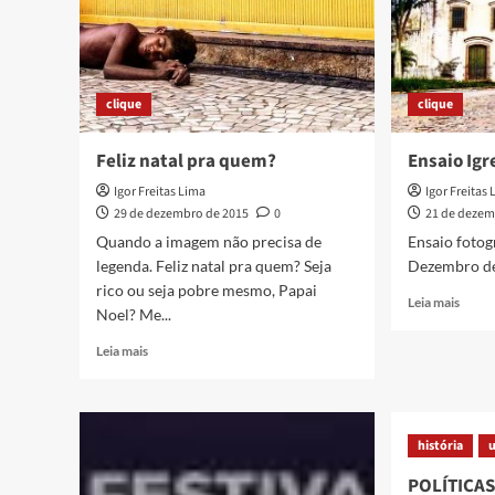
clique
clique
Feliz natal pra quem?
Ensaio Igr
Igor Freitas Lima
Igor Freitas
29 de dezembro de 2015
0
21 de dezem
Quando a imagem não precisa de
Ensaio fotogr
legenda. Feliz natal pra quem? Seja
Dezembro de
rico ou seja pobre mesmo, Papai
Read
Leia mais
Noel? Me...
more
about
Read
Leia mais
Ensai
more
Igreja
about
do
Feliz
Pilar
natal
história
pra
quem?
POLÍTICAS