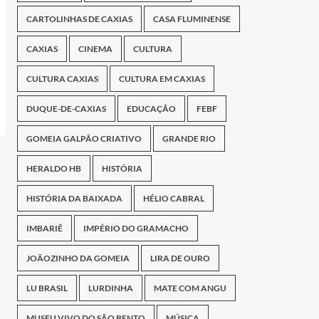
CARTOLINHAS DE CAXIAS
CASA FLUMINENSE
CAXIAS
CINEMA
CULTURA
CULTURA CAXIAS
CULTURA EM CAXIAS
DUQUE-DE-CAXIAS
EDUCAÇÃO
FEBF
GOMEIA GALPÃO CRIATIVO
GRANDE RIO
HERALDO HB
HISTÓRIA
HISTÓRIA DA BAIXADA
HÉLIO CABRAL
IMBARIÊ
IMPÉRIO DO GRAMACHO
JOÃOZINHO DA GOMEIA
LIRA DE OURO
LU BRASIL
LURDINHA
MATE COM ANGU
MUSEU VIVO DO SÃO BENTO
MÚSICA