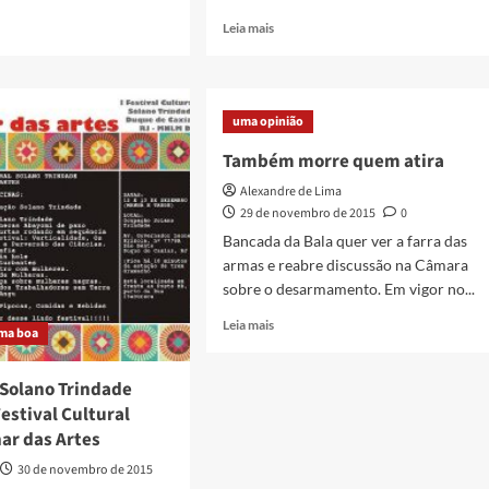
Read
Leia mais
more
about
u
Capa
Comics
uma opinião
lança
animação
Também morre quem atira
o
e
mora
Alexandre de Lima
revista
do
29 de novembro de 2015
0
heroi
Bancada da Bala quer ver a farra das
Detrito
armas e reabre discussão na Câmara
sobre o desarmamento. Em vigor no...
Read
Leia mais
ma boa
more
about
Também
Solano Trindade
morre
estival Cultural
quem
ar das Artes
atira
30 de novembro de 2015