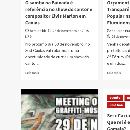
O samba na Baixada é
Orçamento
referência no show do cantor e
Transparên
compositor Elvis Marlon em
Popular n
Caxias
Fluminen
heraldo hb
26 de novembro de 2015
Eduardo Pra
0
26 de novem
No próximo dia 30 de novembro, no
Venha debat
Sesi Caxias vai rolar mais uma
prefeituras 
oportunidade de curtir um show do
6º Fórum /Ri
cantor...
é um dos...
Read
Read
Leia mais
Leia mais
more
more
about
about
O
Orça
samba
Públi
evento
g
na
Trans
Baixada
uma boa
e
é
Parti
Sesc Caxia
referência
Popul
Que rei é 
no
na
show
Baixa
Gomeia?