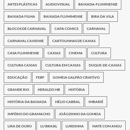
ARTES PLÁSTICAS
AUDIOVISUAL
BAIXADA-FLUMINENSE
BAIXADA FILMA
BAIXADA FLUMIMENSE
BIRA DA VILA
BLOCOS DE CARNAVAL
CAPA COMICS
CARNAVAL
CARNAVAL CAXIENSE
CARTOLINHAS DE CAXIAS
CASA FLUMINENSE
CAXIAS
CINEMA
CULTURA
CULTURA CAXIAS
CULTURA EM CAXIAS
DUQUE-DE-CAXIAS
EDUCAÇÃO
FEBF
GOMEIA GALPÃO CRIATIVO
GRANDE RIO
HERALDO HB
HISTÓRIA
HISTÓRIA DA BAIXADA
HÉLIO CABRAL
IMBARIÊ
IMPÉRIO DO GRAMACHO
JOÃOZINHO DA GOMEIA
LIRA DE OURO
LU BRASIL
LURDINHA
MATE COM ANGU