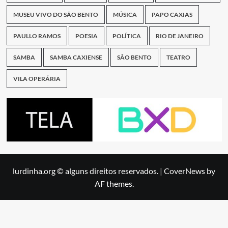
MUSEU VIVO DO SÃO BENTO
MÚSICA
PAPO CAXIAS
PAULLO RAMOS
POESIA
POLÍTICA
RIO DE JANEIRO
SAMBA
SAMBA CAXIENSE
SÃO BENTO
TEATRO
VILA OPERÁRIA
lurdinha.org © alguns direitos reservados.
|
CoverNews
by
AF themes.