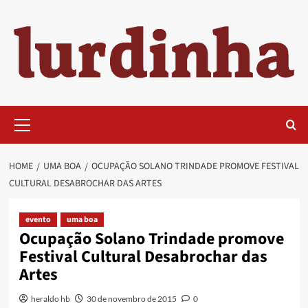
Skip
to
content
Primary
Menu
HOME
UMA BOA
OCUPAÇÃO SOLANO TRINDADE PROMOVE FESTIVAL
CULTURAL DESABROCHAR DAS ARTES
evento
uma boa
Ocupação Solano Trindade promove
Festival Cultural Desabrochar das
Artes
heraldo hb
30 de novembro de 2015
0