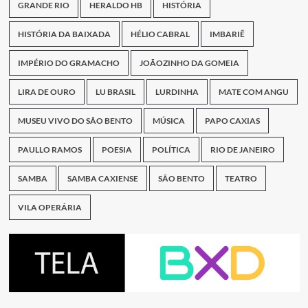
GRANDE RIO
HERALDO HB
HISTÓRIA
HISTÓRIA DA BAIXADA
HÉLIO CABRAL
IMBARIÊ
IMPÉRIO DO GRAMACHO
JOÃOZINHO DA GOMEIA
LIRA DE OURO
LU BRASIL
LURDINHA
MATE COM ANGU
MUSEU VIVO DO SÃO BENTO
MÚSICA
PAPO CAXIAS
PAULLO RAMOS
POESIA
POLÍTICA
RIO DE JANEIRO
SAMBA
SAMBA CAXIENSE
SÃO BENTO
TEATRO
VILA OPERÁRIA