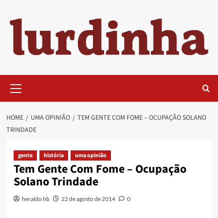
Skip
to
content
Primary
Menu
HOME
UMA OPINIÃO
TEM GENTE COM FOME – OCUPAÇÃO SOLANO
TRINDADE
gente
história
uma opinião
Tem Gente Com Fome – Ocupação
Solano Trindade
heraldo hb
22 de agosto de 2014
0