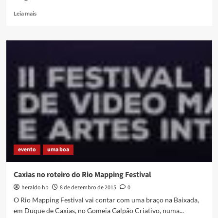
Read
Leia mais
more
about
Canal
Plá
apresenta
Emergências
Culturais
da
Baixada
em
Debate
evento
uma boa
Caxias no roteiro do Rio Mapping Festival
heraldo hb
8 de dezembro de 2015
0
O Rio Mapping Festival vai contar com uma braço na Baixada,
em Duque de Caxias, no Gomeia Galpão Criativo, numa...