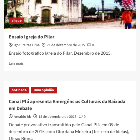
clique
Ensaio Igreja do Pilar
Igor Freitas Lima
21 de dezembro de 2015
0
Ensaio fotográfico Igreja do Pilar. Dezembro de 2015.
Read
Leia mais
more
about
Ensaio
Igreja
botinada
uma opinião
do
Pilar
Canal Plá apresenta Emergências Culturais da Baixada
em Debate
heraldo hb
18 de dezembro de 2015
0
Debate provocativo transmitido pelo Canal Plá, em 09 de
dezembro de 2015, com Giordana Moreira (Terreiro de Ideias),
Diego Bion...