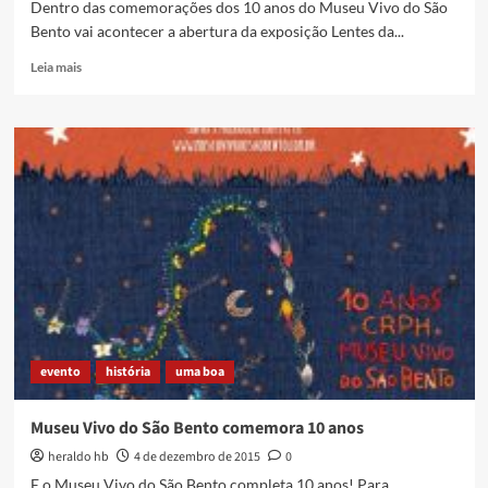
Dentro das comemorações dos 10 anos do Museu Vivo do São
Bento vai acontecer a abertura da exposição Lentes da...
Read
Leia mais
more
about
Exposição
Lentes
da
Memória,
de
Filipo
Tardim
evento
história
uma boa
Museu Vivo do São Bento comemora 10 anos
heraldo hb
4 de dezembro de 2015
0
E o Museu Vivo do São Bento completa 10 anos! Para