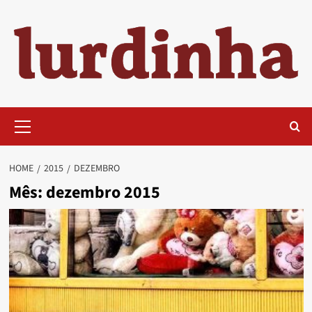
Skip
to
content
Primary
Menu
HOME
2015
DEZEMBRO
Mês:
dezembro 2015