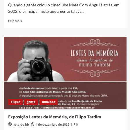
CAXIAS
Quando a gente criou o cineclube Mate Com Angu lá atrás, em
–
2002, o principal mote que a gente falava...
6]
AS
Read
Leia mais
REALIZAÇÕES
more
DA
about
SOCIEDADE
Um
CIVIL
pouco
sobre
auto-
imagem
cultural
nessa
sexta-
feira
clique
gente
uma boa
Exposição Lentes da Memória, de Filipo Tardim
heraldo hb
4 de dezembro de 2015
0