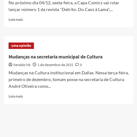
No próximo dia 04/12, sexta-feira, a Capa Comics vai rolar
lançar número 1 da revista "Detrito: Do Caos à Lama",...
Read
Leia mais
more
about
Capa
Comics
uma opinião
lança
animação
Mudanças na secretaria municipal de Cultura
e
heraldo hb
1 de dezembro de 2015
0
revista
do
Mudanças na Cultura institucional em Dallas. Nessa terça-feira,
heroi
primeiro de dezembro, tomam posse na secretaria de Cultura
Detrito
André Oliveira como...
Read
Leia mais
more
about
Mudanças
na
secretaria
municipal
de