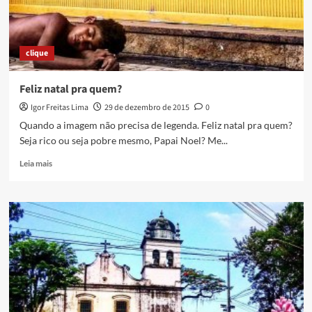
clique
Feliz natal pra quem?
Igor Freitas Lima
29 de dezembro de 2015
0
Quando a imagem não precisa de legenda. Feliz natal pra quem?
Seja rico ou seja pobre mesmo, Papai Noel? Me...
Read
Leia mais
more
about
Feliz
natal
pra
quem?