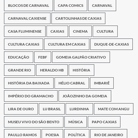
BLOCOS DE CARNAVAL
CAPA COMICS
CARNAVAL
CARNAVAL CAXIENSE
CARTOLINHAS DE CAXIAS
CASA FLUMINENSE
CAXIAS
CINEMA
CULTURA
CULTURA CAXIAS
CULTURA EM CAXIAS
DUQUE-DE-CAXIAS
EDUCAÇÃO
FEBF
GOMEIA GALPÃO CRIATIVO
GRANDE RIO
HERALDO HB
HISTÓRIA
HISTÓRIA DA BAIXADA
HÉLIO CABRAL
IMBARIÊ
IMPÉRIO DO GRAMACHO
JOÃOZINHO DA GOMEIA
LIRA DE OURO
LU BRASIL
LURDINHA
MATE COM ANGU
MUSEU VIVO DO SÃO BENTO
MÚSICA
PAPO CAXIAS
PAULLO RAMOS
POESIA
POLÍTICA
RIO DE JANEIRO