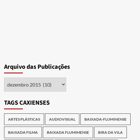
Cultura
Arquivo das Publicações
Arquivo
das
Publicações
TAGS CAXIENSES
ARTES PLÁSTICAS
AUDIOVISUAL
BAIXADA-FLUMINENSE
BAIXADA FILMA
BAIXADA FLUMIMENSE
BIRA DA VILA