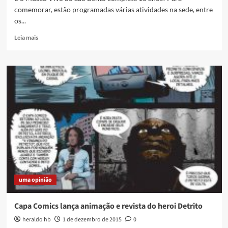
comemorar, estão programadas várias atividades na sede, entre
os...
Read
Leia mais
more
about
Museu
Vivo
do
São
Bento
comemora
10
anos
uma opinião
Capa Comics lança animação e revista do heroi Detrito
heraldo hb
1 de dezembro de 2015
0