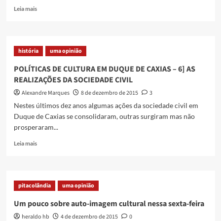
Read
Leia mais
more
about
Caxias
no
história
uma opinião
roteiro
do
POLÍTICAS DE CULTURA EM DUQUE DE CAXIAS – 6] AS
Rio
REALIZAÇÕES DA SOCIEDADE CIVIL
Mapping
Festival
Alexandre Marques
8 de dezembro de 2015
3
Nestes últimos dez anos algumas ações da sociedade civil em
Duque de Caxias se consolidaram, outras surgiram mas não
prosperaram...
Read
Leia mais
more
about
POLÍTICAS
DE
pitacolândia
uma opinião
CULTURA
EM
Um pouco sobre auto-imagem cultural nessa sexta-feira
DUQUE
heraldo hb
4 de dezembro de 2015
0
DE