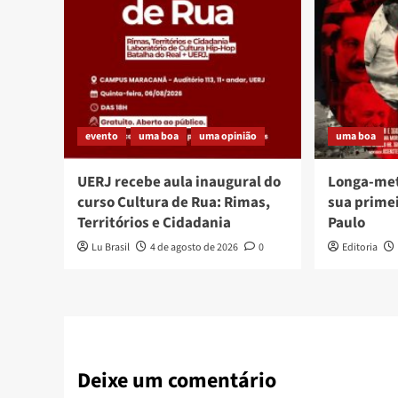
evento
uma boa
uma opinião
uma boa
UERJ recebe aula inaugural do
Longa-me
curso Cultura de Rua: Rimas,
sua prime
Territórios e Cidadania
Paulo
Lu Brasil
4 de agosto de 2026
0
Editoria
Deixe um comentário