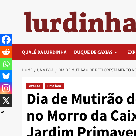
Skip
to
content
QUALÉ DA LURDINHA
DUQUE DE CAXIAS
EXP
HOME
UMA BOA
DIA DE MUTIRÃO DE REFLORESTAMENTO NO
evento
uma boa
Dia de Mutirão 
no Morro da Cai
Jardim Primave