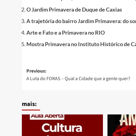
O Jardim Primavera de Duque de Caxias
A trajetória do bairro Jardim Primavera: do so
Arte e Fato e a Primavera no RIO
Mostra Primavera no Instituto Histórico de C
Post
Previous:
A Luta do FORAS – Qual a Cidade que a gente quer?
navigation
mais: