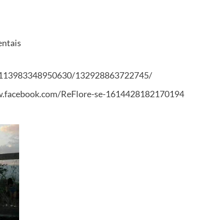
entais
s/113983348950630/132928863722745/
w.facebook.com/ReFlore-se-1614428182170194