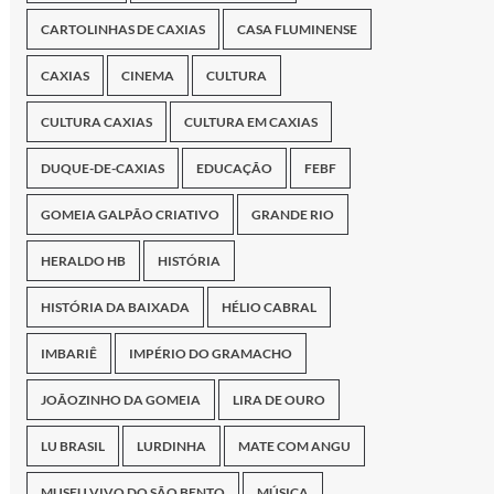
CARTOLINHAS DE CAXIAS
CASA FLUMINENSE
CAXIAS
CINEMA
CULTURA
CULTURA CAXIAS
CULTURA EM CAXIAS
DUQUE-DE-CAXIAS
EDUCAÇÃO
FEBF
GOMEIA GALPÃO CRIATIVO
GRANDE RIO
HERALDO HB
HISTÓRIA
HISTÓRIA DA BAIXADA
HÉLIO CABRAL
IMBARIÊ
IMPÉRIO DO GRAMACHO
JOÃOZINHO DA GOMEIA
LIRA DE OURO
LU BRASIL
LURDINHA
MATE COM ANGU
MUSEU VIVO DO SÃO BENTO
MÚSICA