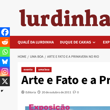
Skip
to
content
QUALÉ DA LURDINHA
DUQUE DE CAXIAS
EXP
HOME
UMA BOA
ARTE E FATO E A PRIMAVERA NO RIO
evento
uma boa
Arte e Fato e a 
Editoria
20 de outubro de 2011
0