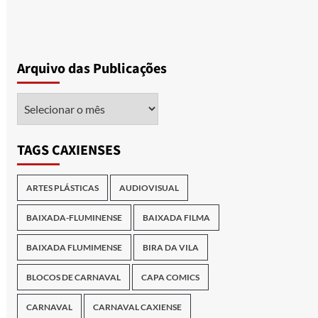
Arquivo das Publicações
Arquivo
das
Publicações
TAGS CAXIENSES
ARTES PLÁSTICAS
AUDIOVISUAL
BAIXADA-FLUMINENSE
BAIXADA FILMA
BAIXADA FLUMIMENSE
BIRA DA VILA
BLOCOS DE CARNAVAL
CAPA COMICS
CARNAVAL
CARNAVAL CAXIENSE
" no dia 29 de outubro às 18h