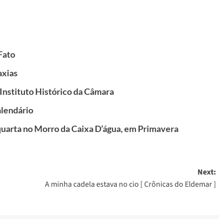
Fato
axias
o Instituto Histórico da Câmara
alendário
quarta no Morro da Caixa D’água, em Primavera
Next:
A minha cadela estava no cio [ Crônicas do Eldemar ]