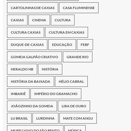
CARTOLINHAS DE CAXIAS
CASA FLUMINENSE
CAXIAS
CINEMA
CULTURA
ria galeria.

CULTURA CAXIAS
CULTURA EM CAXIAS
DUQUE-DE-CAXIAS
EDUCAÇÃO
FEBF
GOMEIA GALPÃO CRIATIVO
GRANDE RIO
HERALDO HB
HISTÓRIA
HISTÓRIA DA BAIXADA
HÉLIO CABRAL
IMBARIÊ
IMPÉRIO DO GRAMACHO
JOÃOZINHO DA GOMEIA
LIRA DE OURO
LU BRASIL
LURDINHA
MATE COM ANGU
MUSEU VIVO DO SÃO BENTO
MÚSICA