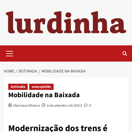
Skip
to
content
Primary
Menu
HOME
BOTINADA
MOBILIDADE NA BAIXADA
botinada
uma opinião
Mobilidade na Baixada
Henrique Silveira
6 de setembro de 2013
0
Modernização dos trens é