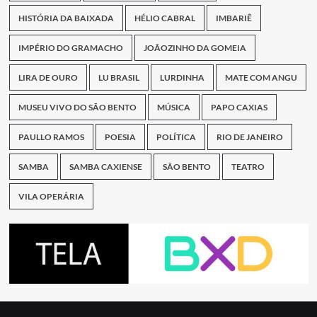
HISTÓRIA DA BAIXADA
HÉLIO CABRAL
IMBARIÊ
IMPÉRIO DO GRAMACHO
JOÃOZINHO DA GOMEIA
LIRA DE OURO
LU BRASIL
LURDINHA
MATE COM ANGU
MUSEU VIVO DO SÃO BENTO
MÚSICA
PAPO CAXIAS
PAULLO RAMOS
POESIA
POLÍTICA
RIO DE JANEIRO
SAMBA
SAMBA CAXIENSE
SÃO BENTO
TEATRO
VILA OPERÁRIA