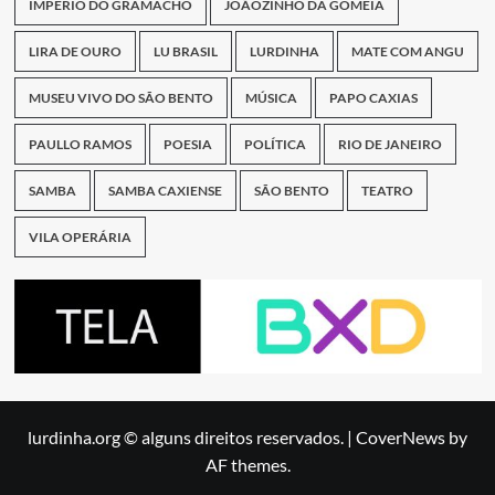
IMPÉRIO DO GRAMACHO
JOÃOZINHO DA GOMEIA
LIRA DE OURO
LU BRASIL
LURDINHA
MATE COM ANGU
MUSEU VIVO DO SÃO BENTO
MÚSICA
PAPO CAXIAS
PAULLO RAMOS
POESIA
POLÍTICA
RIO DE JANEIRO
SAMBA
SAMBA CAXIENSE
SÃO BENTO
TEATRO
VILA OPERÁRIA
lurdinha.org © alguns direitos reservados.
|
CoverNews
by
AF themes.