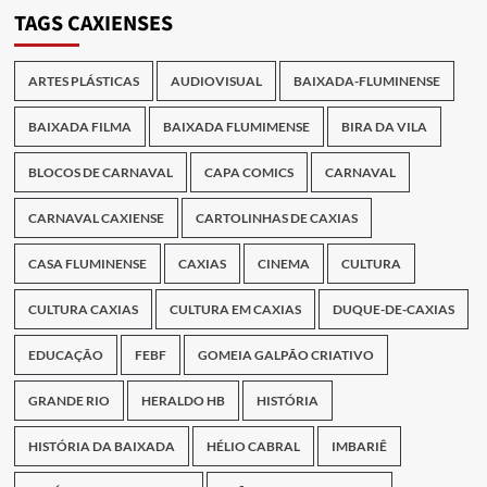
Publicações
TAGS CAXIENSES
ARTES PLÁSTICAS
AUDIOVISUAL
BAIXADA-FLUMINENSE
BAIXADA FILMA
BAIXADA FLUMIMENSE
BIRA DA VILA
BLOCOS DE CARNAVAL
CAPA COMICS
CARNAVAL
CARNAVAL CAXIENSE
CARTOLINHAS DE CAXIAS
CASA FLUMINENSE
CAXIAS
CINEMA
CULTURA
CULTURA CAXIAS
CULTURA EM CAXIAS
DUQUE-DE-CAXIAS
EDUCAÇÃO
FEBF
GOMEIA GALPÃO CRIATIVO
GRANDE RIO
HERALDO HB
HISTÓRIA
HISTÓRIA DA BAIXADA
HÉLIO CABRAL
IMBARIÊ