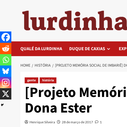
Skip
to
content
QUALÉ DA LURDINHA
DUQUE DE CAXIAS
EXP
HOME
HISTÓRIA
[PROJETO MEMÓRIA SOCIAL DE IMBARIÊ] 
gente
história
[Projeto Memóri
Dona Ester
Henrique Silveira
28 de março de 2017
1