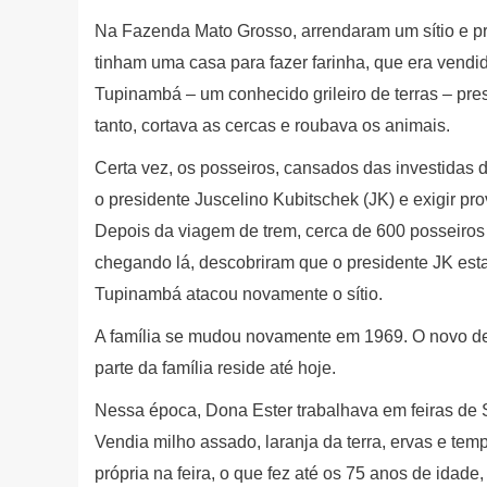
Na Fazenda Mato Grosso, arrendaram um sítio e pr
tinham uma casa para fazer farinha, que era vendi
Tupinambá – um conhecido grileiro de terras – pr
tanto, cortava as cercas e roubava os animais.
Certa vez, os posseiros, cansados das investidas 
o presidente Juscelino Kubitschek (JK) e exigir pro
Depois da viagem de trem, cerca de 600 posseiros
chegando lá, descobriram que o presidente JK esta
Tupinambá atacou novamente o sítio.
A família se mudou novamente em 1969. O novo des
parte da família reside até hoje.
Nessa época, Dona Ester trabalhava em feiras de 
Vendia milho assado, laranja da terra, ervas e tem
própria na feira, o que fez até os 75 anos de ida