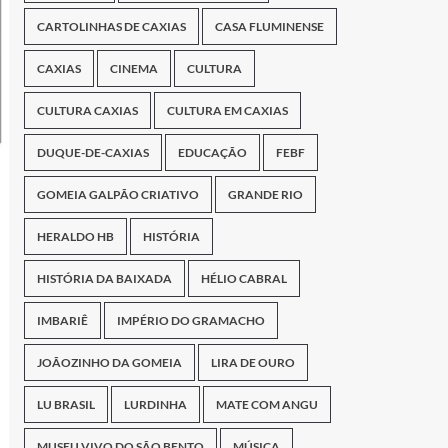
CARTOLINHAS DE CAXIAS
CASA FLUMINENSE
CAXIAS
CINEMA
CULTURA
CULTURA CAXIAS
CULTURA EM CAXIAS
DUQUE-DE-CAXIAS
EDUCAÇÃO
FEBF
GOMEIA GALPÃO CRIATIVO
GRANDE RIO
HERALDO HB
HISTÓRIA
HISTÓRIA DA BAIXADA
HÉLIO CABRAL
IMBARIÊ
IMPÉRIO DO GRAMACHO
JOÃOZINHO DA GOMEIA
LIRA DE OURO
LU BRASIL
LURDINHA
MATE COM ANGU
MUSEU VIVO DO SÃO BENTO
MÚSICA