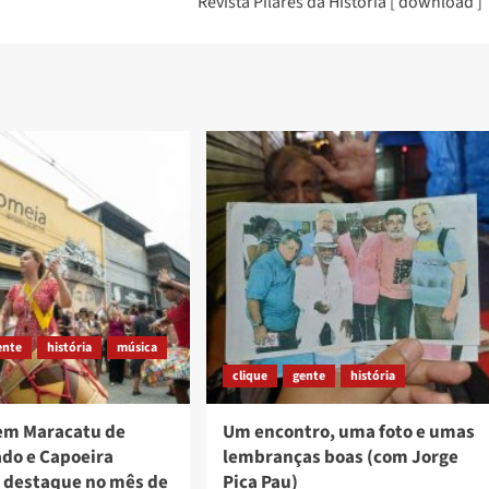
Revista Pilares da História [ download ]
ente
história
música
clique
gente
história
em Maracatu de
Um encontro, uma foto e umas
ado e Capoeira
lembranças boas (com Jorge
 destaque no mês de
Pica Pau)