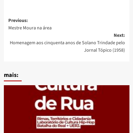
Post
Previous:
Mestre Moura na área
navigation
Next:
Homenagem aos cinquenta anos de Solano Trindade pelo
Jornal Tópico (1958)
mais: