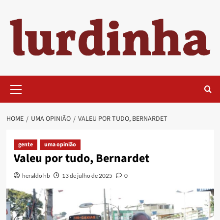
Skip
to
content
Primary
Menu
HOME
UMA OPINIÃO
VALEU POR TUDO, BERNARDET
gente
uma opinião
Valeu por tudo, Bernardet
heraldo hb
13 de julho de 2025
0