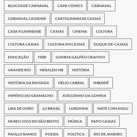
BLOCOS DE CARNAVAL
CAPA COMICS
CARNAVAL
CARNAVAL CAXIENSE
CARTOLINHAS DE CAXIAS
CASA FLUMINENSE
CAXIAS
CINEMA
CULTURA
CULTURA CAXIAS
CULTURA EM CAXIAS
DUQUE-DE-CAXIAS
EDUCAÇÃO
FEBF
GOMEIA GALPÃO CRIATIVO
GRANDE RIO
HERALDO HB
HISTÓRIA
HISTÓRIA DA BAIXADA
HÉLIO CABRAL
IMBARIÊ
IMPÉRIO DO GRAMACHO
JOÃOZINHO DA GOMEIA
LIRA DE OURO
LU BRASIL
LURDINHA
MATE COM ANGU
MUSEU VIVO DO SÃO BENTO
MÚSICA
PAPO CAXIAS
PAULLO RAMOS
POESIA
POLÍTICA
RIO DE JANEIRO