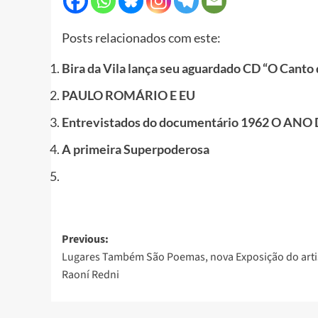
Posts relacionados com este:
Bira da Vila lança seu aguardado CD “O Canto
PAULO ROMÁRIO E EU
Entrevistados do documentário 1962 O AN
A primeira Superpoderosa
Post
Previous:
Lugares Também São Poemas, nova Exposição do arti
navigation
Raoní Redni