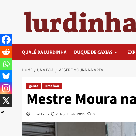
Skip
to
content
QUALÉ DA LURDINHA
DUQUE DE CAXIAS
EXP
HOME
UMA BOA
MESTRE MOURA NA ÁREA
gente
uma boa
Mestre Moura na
heraldo hb
6 de julho de 2025
0