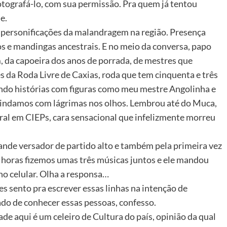
otografá-lo, com sua permissão. Pra quem já tentou
e.
personificações da malandragem na região. Presença
os e mandingas ancestrais. E no meio da conversa, papo
, da capoeira dos anos de porrada, de mestres que
s da Roda Livre de Caxias, roda que tem cinquenta e três
uindo histórias com figuras como meu mestre Angolinha e
rindamos com lágrimas nos olhos. Lembrou até do Muca,
al em CIEPs, cara sensacional que infelizmente morreu
de versador de partido alto e também pela primeira vez
 horas fizemos umas três músicas juntos e ele mandou
 no celular. Olha a responsa…
s sento pra escrever essas linhas na intenção de
ado de conhecer essas pessoas, confesso.
dade aqui é um celeiro de Cultura do país, opinião da qual