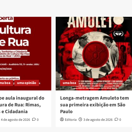
ma boa
uma opinião
uma boa
be aula inaugural do
Longa-metragem Amuleto tem
ura de Rua: Rimas,
sua primeira exibição em São
s e Cidadania
Paulo
4 de agosto de 2026
0
Editoria
3 de agosto de 2026
0