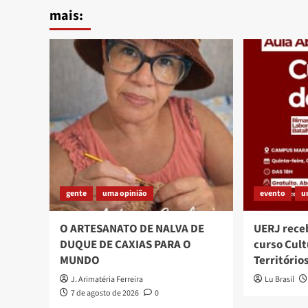
mais:
gente
uma opinião
evento
u
O ARTESANATO DE NALVA DE
UERJ rece
DUQUE DE CAXIAS PARA O
curso Cult
MUNDO
Território
J. Arimatéria Ferreira
Lu Brasil
7 de agosto de 2026
0