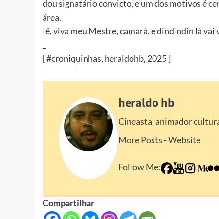
dou signatário convicto, e um dos motivos é c
área.
Iê, viva meu Mestre, camará, e dindindin lá vai v
_
[ #croniquinhas, heraldohb, 2025 ]
heraldo hb
Cineasta, animador cultura
More Posts
-
Website
Follow Me:
Compartilhar