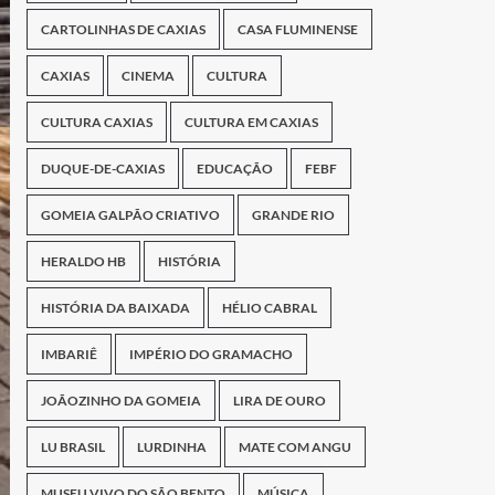
CARTOLINHAS DE CAXIAS
CASA FLUMINENSE
CAXIAS
CINEMA
CULTURA
CULTURA CAXIAS
CULTURA EM CAXIAS
DUQUE-DE-CAXIAS
EDUCAÇÃO
FEBF
GOMEIA GALPÃO CRIATIVO
GRANDE RIO
HERALDO HB
HISTÓRIA
HISTÓRIA DA BAIXADA
HÉLIO CABRAL
IMBARIÊ
IMPÉRIO DO GRAMACHO
JOÃOZINHO DA GOMEIA
LIRA DE OURO
LU BRASIL
LURDINHA
MATE COM ANGU
MUSEU VIVO DO SÃO BENTO
MÚSICA