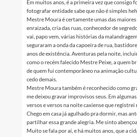
Em muitos anos, é a primeira vez que consigo f
fotografar entidade sabe que não é simples heh
Mestre Moura é certamente umas das maiores 
enraizada, cria das ruas, conhecedor de segred
vai, papo vem, várias histórias da malandragem
seguraram a onda da capoeira de rua, bastidore
anos de existência. Aventuras pela noite, incl
como o recém falecido Mestre Peixe, a quem b
de quem fui contemporâneo na animação cultur
cedo demais.
Mestre Moura também é reconhecido como gran
me deixou gravar improvisos seus. Em algumas
versos e versos na noite caxiense que registrei
Chego em casa já agulhado pra dormir, mas ante
partilhar essa grande alegria. Me sinto abenço
Muito se fala por aí, e há muitos anos, que a ci