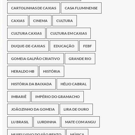
CARTOLINHAS DE CAXIAS
CASA FLUMINENSE
CAXIAS
CINEMA
CULTURA
CULTURA CAXIAS
CULTURA EM CAXIAS
DUQUE-DE-CAXIAS
EDUCAÇÃO
FEBF
GOMEIA GALPÃO CRIATIVO
GRANDE RIO
HERALDO HB
HISTÓRIA
HISTÓRIA DA BAIXADA
HÉLIO CABRAL
IMBARIÊ
IMPÉRIO DO GRAMACHO
JOÃOZINHO DA GOMEIA
LIRA DE OURO
LU BRASIL
LURDINHA
MATE COM ANGU
MUSEU VIVO DO SÃO BENTO
MÚSICA