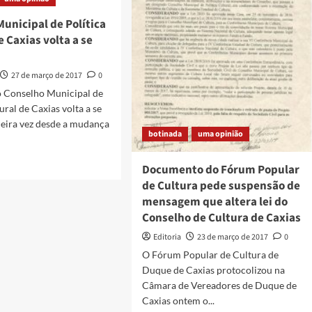
e
iê
também
unicipal de Política
muito
e Caxias volta a se
dinheiro
27 de março de 2017
0
o Conselho Municipal de
ural de Caxias volta a se
meira vez desde a mudança
botinada
uma opinião
Documento do Fórum Popular
de Cultura pede suspensão de
mensagem que altera lei do
lho
ipal
Conselho de Cultura de Caxias
Editoria
23 de março de 2017
0
ca
ral
O Fórum Popular de Cultura de
Duque de Caxias protocolizou na
s
Câmara de Vereadores de Duque de
Caxias ontem o...