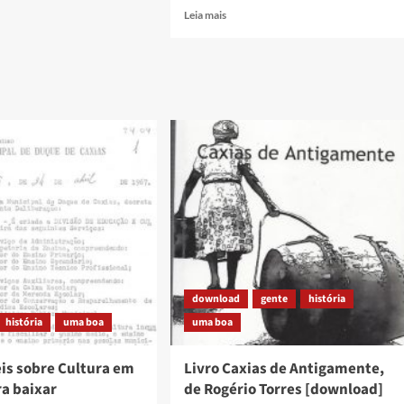
Read
Leia mais
r
more
about
Documento
do
Fórum
Popular
de
Cultura
pede
suspensão
de
mensagem
que
altera
lei
do
download
gente
história
Conselho
de
história
uma boa
uma boa
Cultura
de
eis sobre Cultura em
Livro Caxias de Antigamente,
Caxias
ra baixar
de Rogério Torres [download]