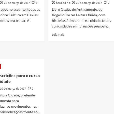
20 de março de 2017
1
heraldo hb
20 de março de 2017
2
sados no assunto, todas as
Livro Caxias de Antigamente, de
s sobre Cultura em Caxias
Rogério Torres Leitura fluida, com
rontas pra baixar. A
histórias ótimas sobre a cidade, fotos,
curiosidades e impressões pessoais...
Read
Leia mais
more
about
Livro
Caxias
de
Antigamente,
ra
de
Rogério
scrições para o curso
s
Torres
Cidade
[download]
10 de março de 2017
0
r
ito à Cidade, pretende
ramenta para
lizar os movimentos nas
reivindicações frente ao...