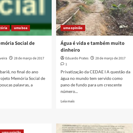
tória
uma boa
uma opinião
mória Social de
Água é vida e também muito
dinheiro
veira
28 de março de 2017
Eduardo Prates
28 de março de 2017
1
bariê, no final do ano
Privatização da CEDAE I A questão da
rojeto Memória Social de
água no mundo tem servido como
poucas palavras, a
pano de fundo para um crescente
número...
Read
Leia mais
more
about
to
Água
ria
é
vida
uma opinião