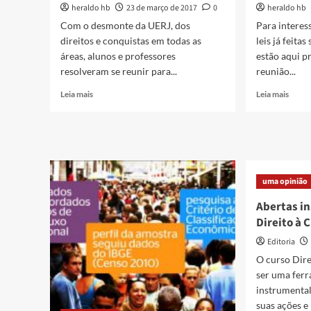
heraldo hb
23 de março de 2017
0
heraldo hb
Com o desmonte da UERJ, dos
Para interes
direitos e conquistas em todas as
leis já feita
áreas, alunos e professores
estão aqui p
resolveram se reunir para...
reunião...
Read
Read
Leia mais
Leia mais
more
more
about
about
Uerj
Todas
Baixada
as
faz
leis
evento
sobre
uma opinião
em
Cultu
praça
em
Abertas in
pública
Caxia
Direito à 
em
–
Caxias
pra
Editoria
baixa
O curso Dire
ser uma fer
instrumenta
suas ações e 