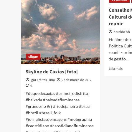
de
de
Imbariê]
Imbar
Conselho M
Dona
Cultural d
Ester
reunir
heraldo hb
Finalmente 
Política Cult
reunir - pri
clique
de gestão....
Read
Leia mais
Skyline de Caxias [foto]
more
about
Igor Freitas Lima
27 de março de 2017
Conse
0
Munic
#duquedecaxias #primeirodistrito
de
#baixada #baixadafluminense
Políti
#granderio #rj #riodejaneiro #brasil
Cultu
#brazil #brasil_folk
de
Caxia
#jornalistasdeimagens #mobgraphia
volta
#caostidiano #caostidianofluminense
a