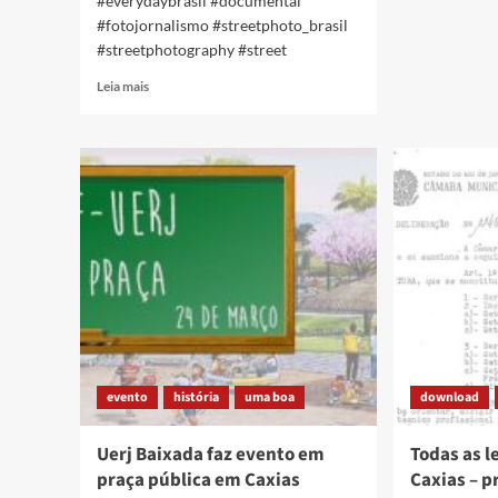
#everydaybrasil #documental
se
#fotojornalismo #streetphoto_brasil
reuni
#streetphotography #street
Read
Leia mais
more
about
Skyline
de
Caxias
[foto]
evento
história
uma boa
download
Uerj Baixada faz evento em
Todas as l
praça pública em Caxias
Caxias – p