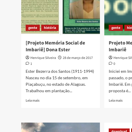
gente
história
gente
his
[Projeto Memória Social de
Projeto Me
Imbariê] Dona Ester
Imbariê
Henrique Silveira
28 de março de 2017
Henrique Sil
1
0
Ester Bezerra dos Santos (1911-1994)
Iniciei em Im
Nasceu no dia 15 de setembro, em
passado, o p
Piaçabuçu, no estado de Alagoas.
Imbariê. Em 
Trabalhou em plantação...
proposta é...
Read
Read
Leia mais
Leia mais
more
more
about
about
[Projeto
Proje
Memória
Memó
Social
Social
download