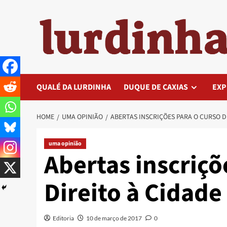
Skip
to
content
QUALÉ DA LURDINHA
DUQUE DE CAXIAS
EXP
HOME
UMA OPINIÃO
ABERTAS INSCRIÇÕES PARA O CURSO D
uma opinião
Abertas inscriçõ
Direito à Cidade
Editoria
10 de março de 2017
0