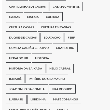
CARTOLINHAS DE CAXIAS
CASA FLUMINENSE
CAXIAS
CINEMA
CULTURA
CULTURA CAXIAS
CULTURA EM CAXIAS
DUQUE-DE-CAXIAS
EDUCAÇÃO
FEBF
GOMEIA GALPÃO CRIATIVO
GRANDE RIO
HERALDO HB
HISTÓRIA
HISTÓRIA DA BAIXADA
HÉLIO CABRAL
IMBARIÊ
IMPÉRIO DO GRAMACHO
JOÃOZINHO DA GOMEIA
LIRA DE OURO
LU BRASIL
LURDINHA
MATE COM ANGU
MUSEU VIVO DO SÃO BENTO
MÚSICA