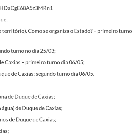
s/dHDaCgE68A5z3MRn1
ade:
e território). Como se organiza o Estado? – primeiro turno
undo turno no dia 25/03;
de Caxias – primeiro turno dia 06/05;
que de Caxias; segundo turno dia 06/05.
ana de Duque de Caxias;
 água) de Duque de Caxias;
anos de Duque de Caxias;
ias;