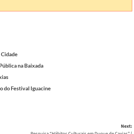
 Cidade
 Pública na Baixada
xias
ão do Festival Iguacine
Next:
Pesquisa “Hábitos Culturais em Duque de Caxias” [