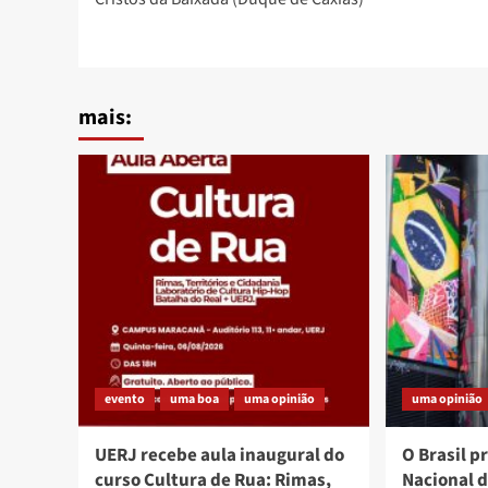
navigation
mais:
evento
uma boa
uma opinião
uma opinião
UERJ recebe aula inaugural do
O Brasil p
curso Cultura de Rua: Rimas,
Nacional 