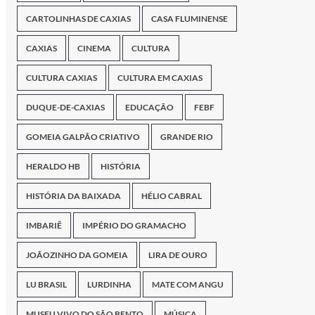
CARTOLINHAS DE CAXIAS
CASA FLUMINENSE
CAXIAS
CINEMA
CULTURA
CULTURA CAXIAS
CULTURA EM CAXIAS
DUQUE-DE-CAXIAS
EDUCAÇÃO
FEBF
GOMEIA GALPÃO CRIATIVO
GRANDE RIO
HERALDO HB
HISTÓRIA
HISTÓRIA DA BAIXADA
HÉLIO CABRAL
IMBARIÊ
IMPÉRIO DO GRAMACHO
JOÃOZINHO DA GOMEIA
LIRA DE OURO
LU BRASIL
LURDINHA
MATE COM ANGU
MUSEU VIVO DO SÃO BENTO
MÚSICA