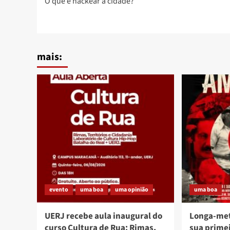
O que é hackear a cidade?
navigation
mais:
evento
uma boa
uma opinião
uma boa
UERJ recebe aula inaugural do
Longa-me
curso Cultura de Rua: Rimas,
sua prime