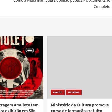
Como a Mídia manipula a opinião pública – Documentário
Completo
evento
uma boa
tragem Amuleto tem
Ministério da Cultura promove
ira exibição em São
curso de formação gratuito