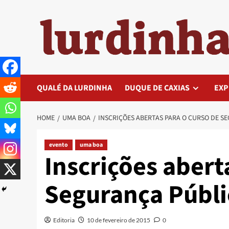
Skip
to
content
QUALÉ DA LURDINHA
DUQUE DE CAXIAS
EXP
HOME
UMA BOA
INSCRIÇÕES ABERTAS PARA O CURSO DE S
evento
uma boa
Inscrições abert
Segurança Públi
Editoria
10 de fevereiro de 2015
0