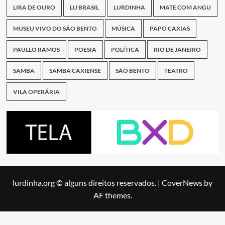
LIRA DE OURO
LU BRASIL
LURDINHA
MATE COM ANGU
MUSEU VIVO DO SÃO BENTO
MÚSICA
PAPO CAXIAS
PAULLO RAMOS
POESIA
POLÍTICA
RIO DE JANEIRO
SAMBA
SAMBA CAXIENSE
SÃO BENTO
TEATRO
VILA OPERÁRIA
lurdinha.org © alguns direitos reservados.
|
CoverNews
by
AF themes.