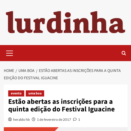
Skip
to
content
Primary
Menu
HOME
UMA BOA
ESTÃO ABERTAS AS INSCRIÇÕES PARA A QUINTA
EDIÇÃO DO FESTIVAL IGUACINE
evento
uma boa
Estão abertas as inscrições para a
quinta edição do Festival Iguacine
heraldo hb
1 de fevereiro de 2017
1